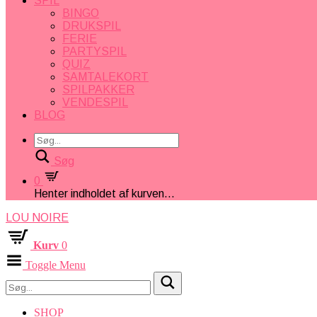
SPIL
BINGO
DRUKSPIL
FERIE
PARTYSPIL
QUIZ
SAMTALEKORT
SPILPAKKER
VENDESPIL
BLOG
Søg
0
Henter indholdet af kurven...
LOU NOIRE
Kurv
0
Toggle Menu
SHOP