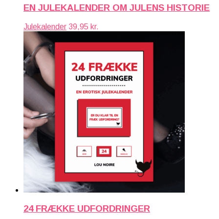
EN JULEKALENDER OM JULENS HISTORIE
Julekalender
39,95
kr.
24 FRÆKKE UDFORDRINGER