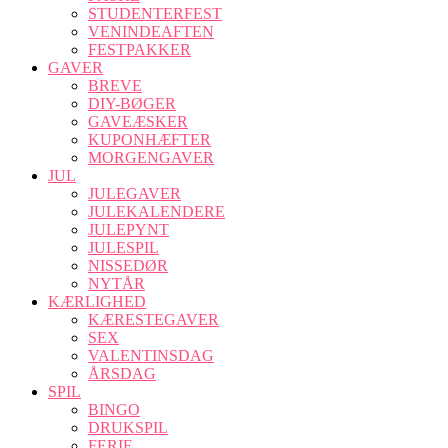
STUDENTERFEST
VENINDEAFTEN
FESTPAKKER
GAVER
BREVE
DIY-BØGER
GAVEÆSKER
KUPONHÆFTER
MORGENGAVER
JUL
JULEGAVER
JULEKALENDERE
JULEPYNT
JULESPIL
NISSEDØR
NYTÅR
KÆRLIGHED
KÆRESTEGAVER
SEX
VALENTINSDAG
ÅRSDAG
SPIL
BINGO
DRUKSPIL
FERIE