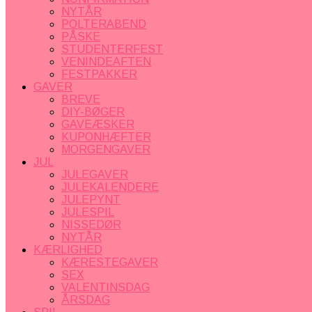
NYTÅR
POLTERABEND
PÅSKE
STUDENTERFEST
VENINDEAFTEN
FESTPAKKER
GAVER
BREVE
DIY-BØGER
GAVEÆSKER
KUPONHÆFTER
MORGENGAVER
JUL
JULEGAVER
JULEKALENDERE
JULEPYNT
JULESPIL
NISSEDØR
NYTÅR
KÆRLIGHED
KÆRESTEGAVER
SEX
VALENTINSDAG
ÅRSDAG