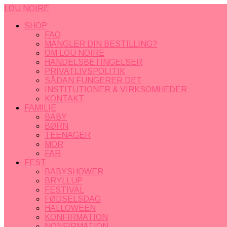
LOU NOIRE
SHOP
FAQ
MANGLER DIN BESTILLING?
OM LOU NOIRE
HANDELSBETINGELSER
PRIVATLIVSPOLITIK
SÅDAN FUNGERER DET
INSTITUTIONER & VIRKSOMHEDER
KONTAKT
FAMILIE
BABY
BØRN
TEENAGER
MOR
FAR
FEST
BABYSHOWER
BRYLLUP
FESTIVAL
FØDSELSDAG
HALLOWEEN
KONFIRMATION
NONFIRMATION