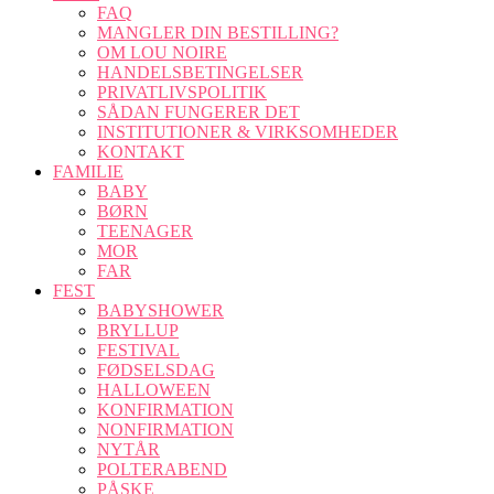
FAQ
MANGLER DIN BESTILLING?
OM LOU NOIRE
HANDELSBETINGELSER
PRIVATLIVSPOLITIK
SÅDAN FUNGERER DET
INSTITUTIONER & VIRKSOMHEDER
KONTAKT
FAMILIE
BABY
BØRN
TEENAGER
MOR
FAR
FEST
BABYSHOWER
BRYLLUP
FESTIVAL
FØDSELSDAG
HALLOWEEN
KONFIRMATION
NONFIRMATION
NYTÅR
POLTERABEND
PÅSKE