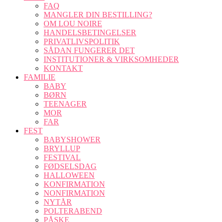
FAQ
MANGLER DIN BESTILLING?
OM LOU NOIRE
HANDELSBETINGELSER
PRIVATLIVSPOLITIK
SÅDAN FUNGERER DET
INSTITUTIONER & VIRKSOMHEDER
KONTAKT
FAMILIE
BABY
BØRN
TEENAGER
MOR
FAR
FEST
BABYSHOWER
BRYLLUP
FESTIVAL
FØDSELSDAG
HALLOWEEN
KONFIRMATION
NONFIRMATION
NYTÅR
POLTERABEND
PÅSKE