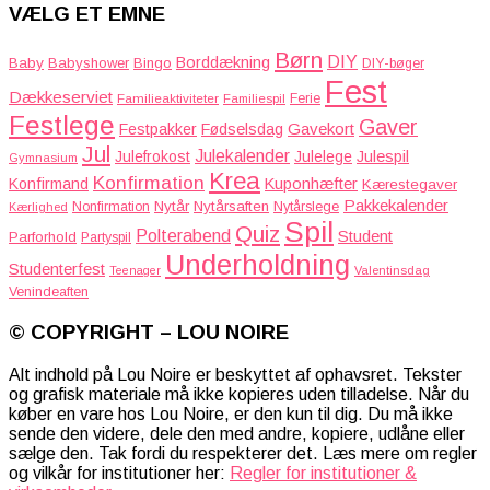
VÆLG ET EMNE
Børn
DIY
Borddækning
Baby
Babyshower
Bingo
DIY-bøger
Fest
Dækkeserviet
Familieaktiviteter
Ferie
Familiespil
Festlege
Gaver
Gavekort
Festpakker
Fødselsdag
Jul
Julekalender
Julefrokost
Julelege
Julespil
Gymnasium
Krea
Konfirmation
Kuponhæfter
Konfirmand
Kærestegaver
Pakkekalender
Nytår
Nytårsaften
Nonfirmation
Nytårslege
Kærlighed
Spil
Quiz
Polterabend
Student
Parforhold
Partyspil
Underholdning
Studenterfest
Teenager
Valentinsdag
Venindeaften
© COPYRIGHT – LOU NOIRE
Alt indhold på Lou Noire er beskyttet af ophavsret. Tekster
og grafisk materiale må ikke kopieres uden tilladelse. Når du
køber en vare hos Lou Noire, er den kun til dig. Du må ikke
sende den videre, dele den med andre, kopiere, udlåne eller
sælge den. Tak fordi du respekterer det. Læs mere om regler
og vilkår for institutioner her:
Regler for institutioner &