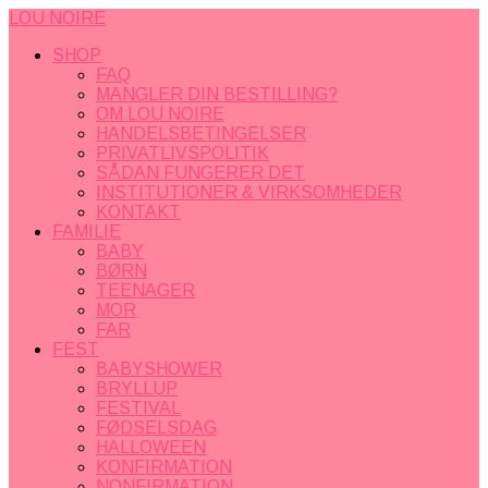
LOU NOIRE
SHOP
FAQ
MANGLER DIN BESTILLING?
OM LOU NOIRE
HANDELSBETINGELSER
PRIVATLIVSPOLITIK
SÅDAN FUNGERER DET
INSTITUTIONER & VIRKSOMHEDER
KONTAKT
FAMILIE
BABY
BØRN
TEENAGER
MOR
FAR
FEST
BABYSHOWER
BRYLLUP
FESTIVAL
FØDSELSDAG
HALLOWEEN
KONFIRMATION
NONFIRMATION