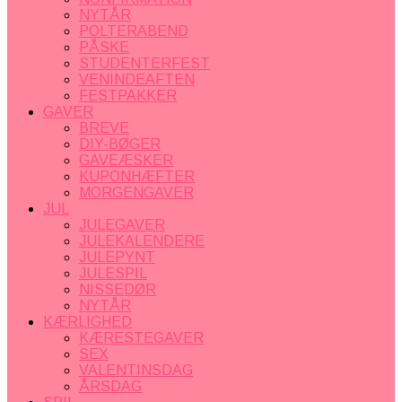
NYTÅR
POLTERABEND
PÅSKE
STUDENTERFEST
VENINDEAFTEN
FESTPAKKER
GAVER
BREVE
DIY-BØGER
GAVEÆSKER
KUPONHÆFTER
MORGENGAVER
JUL
JULEGAVER
JULEKALENDERE
JULEPYNT
JULESPIL
NISSEDØR
NYTÅR
KÆRLIGHED
KÆRESTEGAVER
SEX
VALENTINSDAG
ÅRSDAG