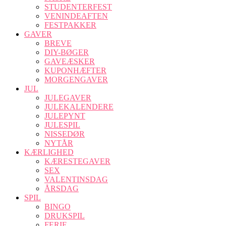
STUDENTERFEST
VENINDEAFTEN
FESTPAKKER
GAVER
BREVE
DIY-BØGER
GAVEÆSKER
KUPONHÆFTER
MORGENGAVER
JUL
JULEGAVER
JULEKALENDERE
JULEPYNT
JULESPIL
NISSEDØR
NYTÅR
KÆRLIGHED
KÆRESTEGAVER
SEX
VALENTINSDAG
ÅRSDAG
SPIL
BINGO
DRUKSPIL
FERIE