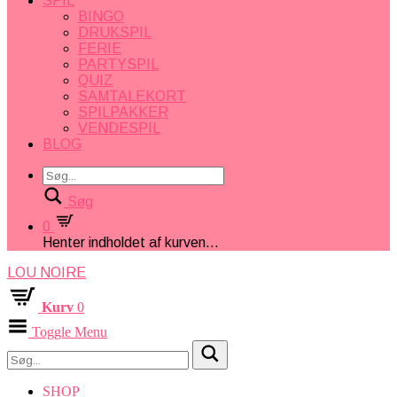
SPIL
BINGO
DRUKSPIL
FERIE
PARTYSPIL
QUIZ
SAMTALEKORT
SPILPAKKER
VENDESPIL
BLOG
Søg
0
Henter indholdet af kurven...
LOU NOIRE
Kurv
0
Toggle Menu
SHOP