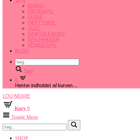
SPIL
BINGO
DRUKSPIL
FERIE
PARTYSPIL
QUIZ
SAMTALEKORT
SPILPAKKER
VENDESPIL
BLOG
Søg
0
Henter indholdet af kurven...
LOU NOIRE
Kurv
0
Toggle Menu
SHOP