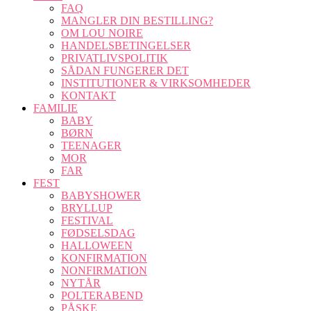
FAQ
MANGLER DIN BESTILLING?
OM LOU NOIRE
HANDELSBETINGELSER
PRIVATLIVSPOLITIK
SÅDAN FUNGERER DET
INSTITUTIONER & VIRKSOMHEDER
KONTAKT
FAMILIE
BABY
BØRN
TEENAGER
MOR
FAR
FEST
BABYSHOWER
BRYLLUP
FESTIVAL
FØDSELSDAG
HALLOWEEN
KONFIRMATION
NONFIRMATION
NYTÅR
POLTERABEND
PÅSKE