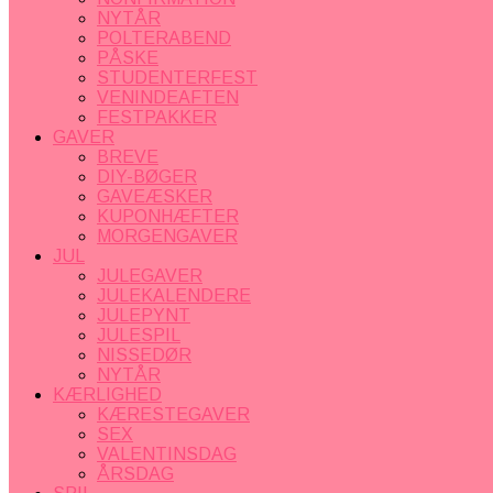
NYTÅR
POLTERABEND
PÅSKE
STUDENTERFEST
VENINDEAFTEN
FESTPAKKER
GAVER
BREVE
DIY-BØGER
GAVEÆSKER
KUPONHÆFTER
MORGENGAVER
JUL
JULEGAVER
JULEKALENDERE
JULEPYNT
JULESPIL
NISSEDØR
NYTÅR
KÆRLIGHED
KÆRESTEGAVER
SEX
VALENTINSDAG
ÅRSDAG