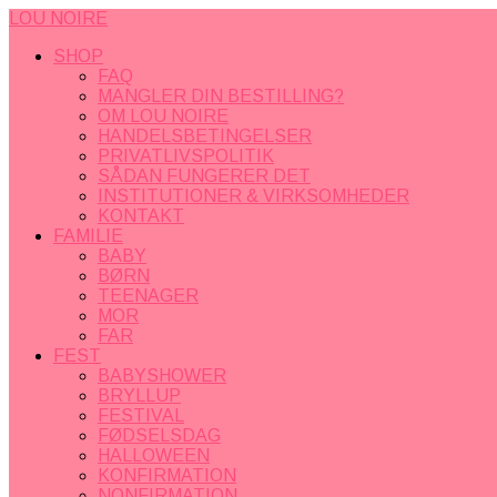
LOU NOIRE
SHOP
FAQ
MANGLER DIN BESTILLING?
OM LOU NOIRE
HANDELSBETINGELSER
PRIVATLIVSPOLITIK
SÅDAN FUNGERER DET
INSTITUTIONER & VIRKSOMHEDER
KONTAKT
FAMILIE
BABY
BØRN
TEENAGER
MOR
FAR
FEST
BABYSHOWER
BRYLLUP
FESTIVAL
FØDSELSDAG
HALLOWEEN
KONFIRMATION
NONFIRMATION