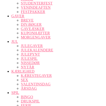
STUDENTERFEST
VENINDEAFTEN
FESTPAKKER
GAVER
BREVE
DIY-BØGER
GAVEÆSKER
KUPONHÆFTER
MORGENGAVER
JUL
JULEGAVER
JULEKALENDERE
JULEPYNT
JULESPIL
NISSEDØR
NYTÅR
KÆRLIGHED
KÆRESTEGAVER
SEX
VALENTINSDAG
ÅRSDAG
SPIL
BINGO
DRUKSPIL
FERIE