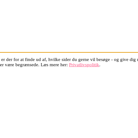
er der for at finde ud af, hvilke sider du gerne vil besøge - og give di
oner være begrænsede. Læs mere her:
Privatlivspolitik
.