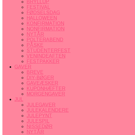
BRYLLUP
FESTIVAL
FØDSELSDAG
HALLOWEEN
KONFIRMATION
NONFIRMATION
NYTÅR
POLTERABEND
PÅSKE
STUDENTERFEST
VENINDEAFTEN
FESTPAKKER
GAVER
BREVE
DIY-BØGER
GAVEÆSKER
KUPONHÆFTER
MORGENGAVER
JUL
JULEGAVER
JULEKALENDERE
JULEPYNT
JULESPIL
NISSEDØR
NYTÅR