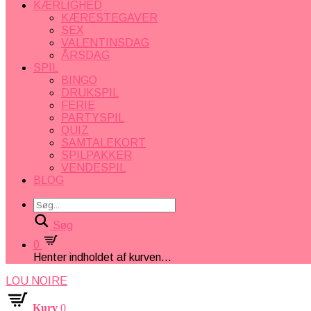
KÆRLIGHED
KÆRESTEGAVER
SEX
VALENTINSDAG
ÅRSDAG
SPIL
BINGO
DRUKSPIL
FERIE
PARTYSPIL
QUIZ
SAMTALEKORT
SPILPAKKER
VENDESPIL
BLOG
Søg
0
Henter indholdet af kurven...
LOU NOIRE
Kurv
0