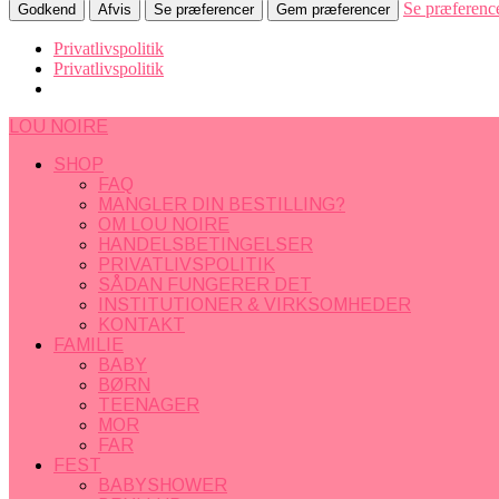
Se præferenc
Godkend
Afvis
Se præferencer
Gem præferencer
Privatlivspolitik
Privatlivspolitik
LOU NOIRE
SHOP
FAQ
MANGLER DIN BESTILLING?
OM LOU NOIRE
HANDELSBETINGELSER
PRIVATLIVSPOLITIK
SÅDAN FUNGERER DET
INSTITUTIONER & VIRKSOMHEDER
KONTAKT
FAMILIE
BABY
BØRN
TEENAGER
MOR
FAR
FEST
BABYSHOWER