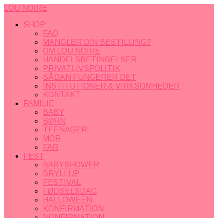
LOU NOIRE
SHOP
FAQ
MANGLER DIN BESTILLING?
OM LOU NOIRE
HANDELSBETINGELSER
PRIVATLIVSPOLITIK
SÅDAN FUNGERER DET
INSTITUTIONER & VIRKSOMHEDER
KONTAKT
FAMILIE
BABY
BØRN
TEENAGER
MOR
FAR
FEST
BABYSHOWER
BRYLLUP
FESTIVAL
FØDSELSDAG
HALLOWEEN
KONFIRMATION
NONFIRMATION