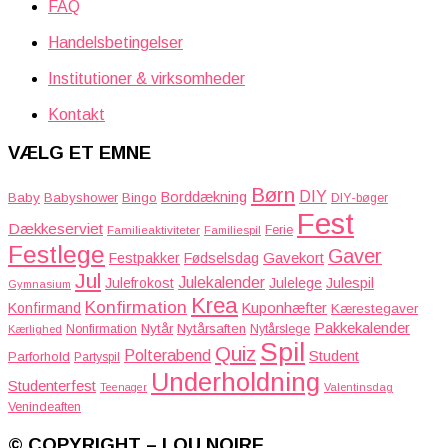
FAQ
Handelsbetingelser
Institutioner & virksomheder
Kontakt
VÆLG ET EMNE
Børn
DIY
Borddækning
Baby
Babyshower
Bingo
DIY-bøger
Fest
Dækkeserviet
Familieaktiviteter
Ferie
Familiespil
Festlege
Gaver
Gavekort
Festpakker
Fødselsdag
Jul
Julekalender
Julefrokost
Julelege
Julespil
Gymnasium
Krea
Konfirmation
Kuponhæfter
Konfirmand
Kærestegaver
Pakkekalender
Nytår
Nytårsaften
Nonfirmation
Nytårslege
Kærlighed
Spil
Quiz
Polterabend
Student
Parforhold
Partyspil
Underholdning
Studenterfest
Teenager
Valentinsdag
Venindeaften
© COPYRIGHT – LOU NOIRE