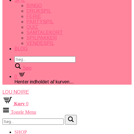
SPIL
BINGO
DRUKSPIL
FERIE
PARTYSPIL
QUIZ
SAMTALEKORT
SPILPAKKER
VENDESPIL
BLOG
Søg
0
Henter indholdet af kurven...
LOU NOIRE
Kurv
0
Toggle Menu
SHOP