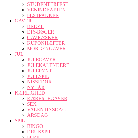
STUDENTERFEST
VENINDEAFTEN
FESTPAKKER
GAVER
BREVE
DIY-BØGER
GAVEÆSKER
KUPONHÆFTER
MORGENGAVER
JUL
JULEGAVER
JULEKALENDERE
JULEPYNT
JULESPIL
NISSEDØR
NYTÅR
KÆRLIGHED
KÆRESTEGAVER
SEX
VALENTINSDAG
ÅRSDAG
SPIL
BINGO
DRUKSPIL
FERIE