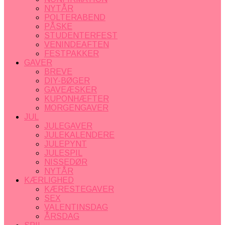
NYTÅR
POLTERABEND
PÅSKE
STUDENTERFEST
VENINDEAFTEN
FESTPAKKER
GAVER
BREVE
DIY-BØGER
GAVEÆSKER
KUPONHÆFTER
MORGENGAVER
JUL
JULEGAVER
JULEKALENDERE
JULEPYNT
JULESPIL
NISSEDØR
NYTÅR
KÆRLIGHED
KÆRESTEGAVER
SEX
VALENTINSDAG
ÅRSDAG