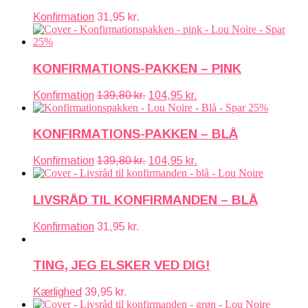
Konfirmation
31,95
kr.
KONFIRMATIONS-PAKKEN – PINK
Den
Den
Konfirmation
139,80
kr.
104,95
kr.
oprindelige
aktuelle
pris
pris
var:
er:
KONFIRMATIONS-PAKKEN – BLÅ
139,80 kr..
104,95 kr..
Den
Den
Konfirmation
139,80
kr.
104,95
kr.
oprindelige
aktuelle
pris
pris
var:
er:
LIVSRÅD TIL KONFIRMANDEN – BLÅ
139,80 kr..
104,95 kr..
Konfirmation
31,95
kr.
TING, JEG ELSKER VED DIG!
Kærlighed
39,95
kr.