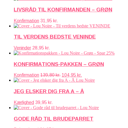
LIVSRÅD TIL KONFIRMANDEN – GRØN
Konfirmation
31,95
kr.
TIL VERDENS BEDSTE VENINDE
Veninder
28,95
kr.
KONFIRMATIONS-PAKKEN – GRØN
Den
Den
Konfirmation
139,80
kr.
104,95
kr.
oprindelige
aktuelle
pris
pris
var:
er:
JEG ELSKER DIG FRA A – Å
139,80 kr..
104,95 kr..
Kærlighed
39,95
kr.
GODE RÅD TIL BRUDEPARRET