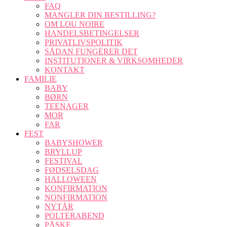
FAQ
MANGLER DIN BESTILLING?
OM LOU NOIRE
HANDELSBETINGELSER
PRIVATLIVSPOLITIK
SÅDAN FUNGERER DET
INSTITUTIONER & VIRKSOMHEDER
KONTAKT
FAMILIE
BABY
BØRN
TEENAGER
MOR
FAR
FEST
BABYSHOWER
BRYLLUP
FESTIVAL
FØDSELSDAG
HALLOWEEN
KONFIRMATION
NONFIRMATION
NYTÅR
POLTERABEND
PÅSKE