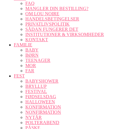
FAQ
MANGLER DIN BESTILLING?
OM LOU NOIRE
HANDELSBETINGELSER
PRIVATLIVSPOLITIK
SÅDAN FUNGERER DET
INSTITUTIONER & VIRKSOMHEDER
KONTAKT
FAMILIE
BABY
BØRN
TEENAGER
MOR
FAR
FEST
BABYSHOWER
BRYLLUP
FESTIVAL
FØDSELSDAG
HALLOWEEN
KONFIRMATION
NONFIRMATION
NYTÅR
POLTERABEND
PÅSKE