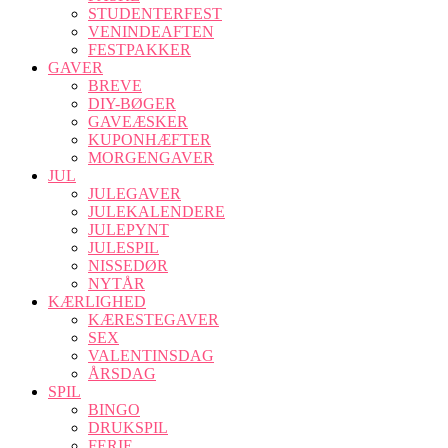
STUDENTERFEST
VENINDEAFTEN
FESTPAKKER
GAVER
BREVE
DIY-BØGER
GAVEÆSKER
KUPONHÆFTER
MORGENGAVER
JUL
JULEGAVER
JULEKALENDERE
JULEPYNT
JULESPIL
NISSEDØR
NYTÅR
KÆRLIGHED
KÆRESTEGAVER
SEX
VALENTINSDAG
ÅRSDAG
SPIL
BINGO
DRUKSPIL
FERIE