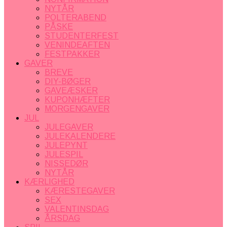
NYTÅR
POLTERABEND
PÅSKE
STUDENTERFEST
VENINDEAFTEN
FESTPAKKER
GAVER
BREVE
DIY-BØGER
GAVEÆSKER
KUPONHÆFTER
MORGENGAVER
JUL
JULEGAVER
JULEKALENDERE
JULEPYNT
JULESPIL
NISSEDØR
NYTÅR
KÆRLIGHED
KÆRESTEGAVER
SEX
VALENTINSDAG
ÅRSDAG