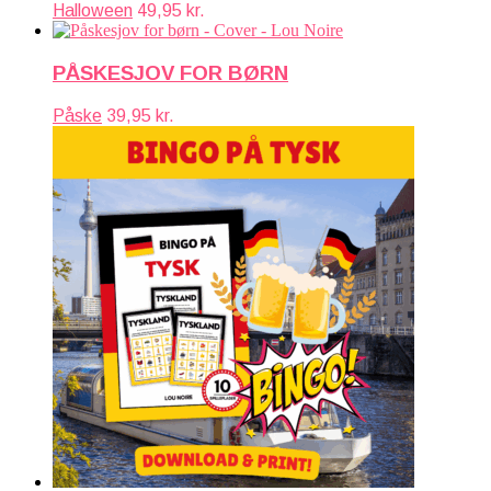
Halloween
49,95
kr.
PÅSKESJOV FOR BØRN
Påske
39,95
kr.