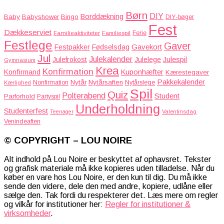
Børn
DIY
Borddækning
Baby
Babyshower
Bingo
DIY-bøger
Fest
Dækkeserviet
Familieaktiviteter
Ferie
Familiespil
Festlege
Gaver
Gavekort
Festpakker
Fødselsdag
Jul
Julekalender
Julefrokost
Julelege
Julespil
Gymnasium
Krea
Konfirmation
Kuponhæfter
Konfirmand
Kærestegaver
Pakkekalender
Nytår
Nytårsaften
Nonfirmation
Nytårslege
Kærlighed
Spil
Quiz
Polterabend
Student
Parforhold
Partyspil
Underholdning
Studenterfest
Teenager
Valentinsdag
Venindeaften
© COPYRIGHT – LOU NOIRE
Alt indhold på Lou Noire er beskyttet af ophavsret. Tekster
og grafisk materiale må ikke kopieres uden tilladelse. Når du
køber en vare hos Lou Noire, er den kun til dig. Du må ikke
sende den videre, dele den med andre, kopiere, udlåne eller
sælge den. Tak fordi du respekterer det. Læs mere om regler
og vilkår for institutioner her:
Regler for institutioner &
virksomheder
.