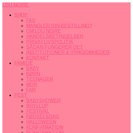
LOU NOIRE
SHOP
FAQ
MANGLER DIN BESTILLING?
OM LOU NOIRE
HANDELSBETINGELSER
PRIVATLIVSPOLITIK
SÅDAN FUNGERER DET
INSTITUTIONER & VIRKSOMHEDER
KONTAKT
FAMILIE
BABY
BØRN
TEENAGER
MOR
FAR
FEST
BABYSHOWER
BRYLLUP
FESTIVAL
FØDSELSDAG
HALLOWEEN
KONFIRMATION
NONFIRMATION