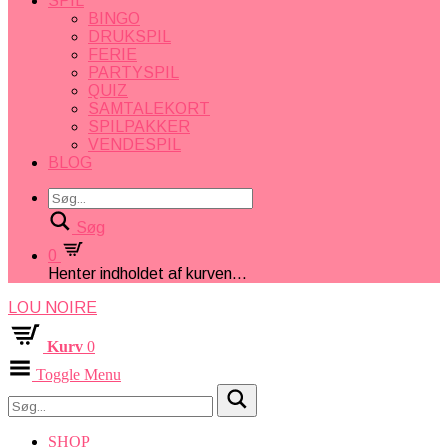
SPIL
BINGO
DRUKSPIL
FERIE
PARTYSPIL
QUIZ
SAMTALEKORT
SPILPAKKER
VENDESPIL
BLOG
Søg
0
Henter indholdet af kurven...
LOU NOIRE
Kurv
0
Toggle Menu
SHOP