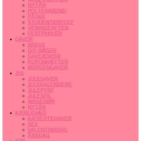
NYTÅR
POLTERABEND
PÅSKE
STUDENTERFEST
VENINDEAFTEN
FESTPAKKER
GAVER
BREVE
DIY-BØGER
GAVEÆSKER
KUPONHÆFTER
MORGENGAVER
JUL
JULEGAVER
JULEKALENDERE
JULEPYNT
JULESPIL
NISSEDØR
NYTÅR
KÆRLIGHED
KÆRESTEGAVER
SEX
VALENTINSDAG
ÅRSDAG