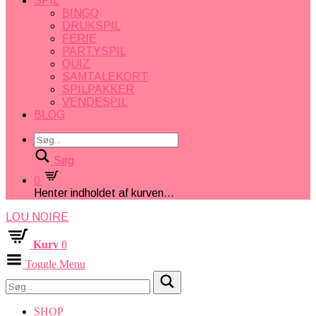
SPIL
BINGO
DRUKSPIL
FERIE
PARTYSPIL
QUIZ
SAMTALEKORT
SPILPAKKER
VENDESPIL
BLOG
Søg
0
Henter indholdet af kurven...
LOU NOIRE
Kurv
0
Toggle Menu
SHOP