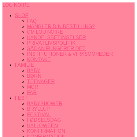
LOU NOIRE
SHOP
FAQ
MANGLER DIN BESTILLING?
OM LOU NOIRE
HANDELSBETINGELSER
PRIVATLIVSPOLITIK
SÅDAN FUNGERER DET
INSTITUTIONER & VIRKSOMHEDER
KONTAKT
FAMILIE
BABY
BØRN
TEENAGER
MOR
FAR
FEST
BABYSHOWER
BRYLLUP
FESTIVAL
FØDSELSDAG
HALLOWEEN
KONFIRMATION
NONFIRMATION