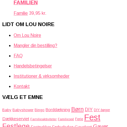
FAMILIEN
Familie
39,95
kr.
LIDT OM LOU NOIRE
Om Lou Noire
Mangler din bestilling?
FAQ
Handelsbetingelser
Institutioner & virksomheder
Kontakt
VÆLG ET EMNE
Børn
DIY
Borddækning
Baby
Babyshower
Bingo
DIY-bøger
Fest
Dækkeserviet
Familieaktiviteter
Ferie
Familiespil
Festlege
Gaver
Gavekort