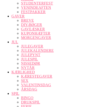
STUDENTERFEST
VENINDEAFTEN
FESTPAKKER
GAVER
BREVE
DIY-BØGER
GAVEÆSKER
KUPONHÆFTER
MORGENGAVER
JUL
JULEGAVER
JULEKALENDERE
JULEPYNT
JULESPIL
NISSEDØR
NYTÅR
KÆRLIGHED
KÆRESTEGAVER
SEX
VALENTINSDAG
ÅRSDAG
SPIL
BINGO
DRUKSPIL
FERIE