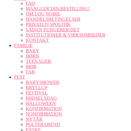
FAQ
MANGLER DIN BESTILLING?
OM LOU NOIRE
HANDELSBETINGELSER
PRIVATLIVSPOLITIK
SÅDAN FUNGERER DET
INSTITUTIONER & VIRKSOMHEDER
KONTAKT
FAMILIE
BABY
BØRN
TEENAGER
MOR
FAR
FEST
BABYSHOWER
BRYLLUP
FESTIVAL
FØDSELSDAG
HALLOWEEN
KONFIRMATION
NONFIRMATION
NYTÅR
POLTERABEND
PÅSKE