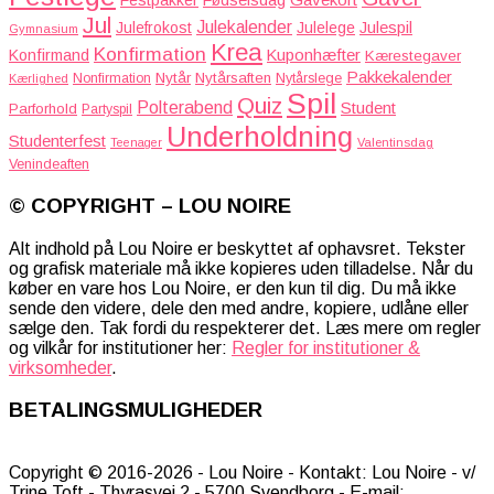
Festpakker
Fødselsdag
Jul
Julekalender
Julefrokost
Julelege
Julespil
Gymnasium
Krea
Konfirmation
Kuponhæfter
Konfirmand
Kærestegaver
Pakkekalender
Nytår
Nytårsaften
Nonfirmation
Nytårslege
Kærlighed
Spil
Quiz
Polterabend
Student
Parforhold
Partyspil
Underholdning
Studenterfest
Teenager
Valentinsdag
Venindeaften
© COPYRIGHT – LOU NOIRE
Alt indhold på Lou Noire er beskyttet af ophavsret. Tekster
og grafisk materiale må ikke kopieres uden tilladelse. Når du
køber en vare hos Lou Noire, er den kun til dig. Du må ikke
sende den videre, dele den med andre, kopiere, udlåne eller
sælge den. Tak fordi du respekterer det. Læs mere om regler
og vilkår for institutioner her:
Regler for institutioner &
virksomheder
.
BETALINGSMULIGHEDER
Copyright © 2016-2026 - Lou Noire - Kontakt: Lou Noire - v/
Trine Toft - Thyrasvej 2 - 5700 Svendborg - E-mail: