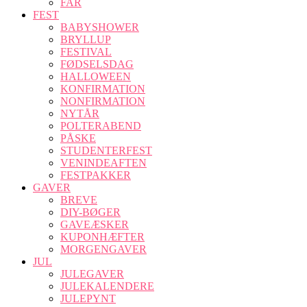
FAR
FEST
BABYSHOWER
BRYLLUP
FESTIVAL
FØDSELSDAG
HALLOWEEN
KONFIRMATION
NONFIRMATION
NYTÅR
POLTERABEND
PÅSKE
STUDENTERFEST
VENINDEAFTEN
FESTPAKKER
GAVER
BREVE
DIY-BØGER
GAVEÆSKER
KUPONHÆFTER
MORGENGAVER
JUL
JULEGAVER
JULEKALENDERE
JULEPYNT