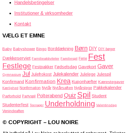
Handelsbetingelser
Institutioner & virksomheder
Kontakt
VÆLG ET EMNE
Børn
DIY
Borddækning
Baby
Babyshower
Bingo
DIY-bøger
Fest
Dækkeserviet
Familieaktiviteter
Ferie
Familiespil
Festlege
Gaver
Gavekort
Festpakker
Fødselsdag
Jul
Julekalender
Julefrokost
Julelege
Julespil
Gymnasium
Krea
Konfirmation
Kuponhæfter
Konfirmand
Kærestegaver
Pakkekalender
Nytår
Nytårsaften
Nonfirmation
Nytårslege
Kærlighed
Spil
Quiz
Polterabend
Student
Parforhold
Partyspil
Underholdning
Studenterfest
Teenager
Valentinsdag
Venindeaften
© COPYRIGHT – LOU NOIRE