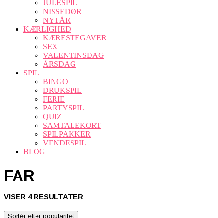
JULESPIL
NISSEDØR
NYTÅR
KÆRLIGHED
KÆRESTEGAVER
SEX
VALENTINSDAG
ÅRSDAG
SPIL
BINGO
DRUKSPIL
FERIE
PARTYSPIL
QUIZ
SAMTALEKORT
SPILPAKKER
VENDESPIL
BLOG
FAR
SORTERET
VISER 4 RESULTATER
EFTER
POPULARITET
Sortér efter popularitet