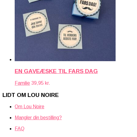
EN GAVEÆSKE TIL FARS DAG
Familie
39,95
kr.
LIDT OM LOU NOIRE
Om Lou Noire
Mangler din bestilling?
FAQ