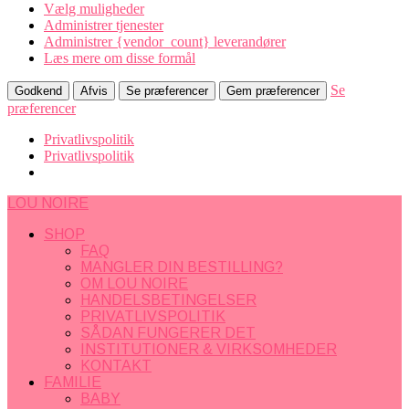
Vælg muligheder
Administrer tjenester
Administrer {vendor_count} leverandører
Læs mere om disse formål
Se
Godkend
Afvis
Se præferencer
Gem præferencer
præferencer
Privatlivspolitik
Privatlivspolitik
LOU NOIRE
SHOP
FAQ
MANGLER DIN BESTILLING?
OM LOU NOIRE
HANDELSBETINGELSER
PRIVATLIVSPOLITIK
SÅDAN FUNGERER DET
INSTITUTIONER & VIRKSOMHEDER
KONTAKT
FAMILIE
BABY