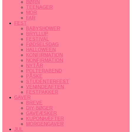
BØRN
TEENAGER
MOR
FAR
FEST
BABYSHOWER
BRYLLUP
FESTIVAL
FØDSELSDAG
HALLOWEEN
KONFIRMATION
NONFIRMATION
NYTÅR
POLTERABEND
PÅSKE
STUDENTERFEST
VENINDEAFTEN
FESTPAKKER
GAVER
BREVE
DIY-BØGER
GAVEÆSKER
KUPONHÆFTER
MORGENGAVER
JUL