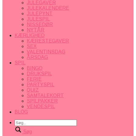
JULEGAVER
JULEKALENDERE
JULEPYNT
JULESPIL
NISSEDØR
NYTÅR
KÆRLIGHED
KÆRESTEGAVER
SEX
VALENTINSDAG
ÅRSDAG
SPIL
BINGO
DRUKSPIL
FERIE
PARTYSPIL
QUIZ
SAMTALEKORT
SPILPAKKER
VENDESPIL
BLOG
Søg