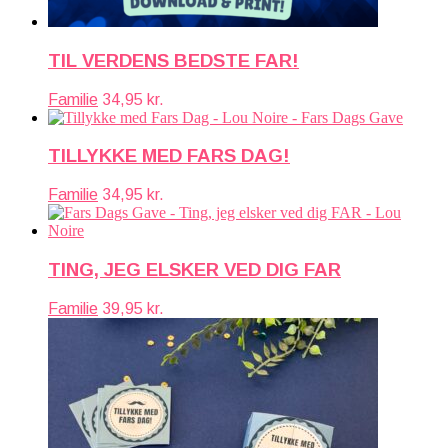
TIL VERDENS BEDSTE FAR!
Familie
34,95
kr.
TILLYKKE MED FARS DAG!
Familie
34,95
kr.
TING, JEG ELSKER VED DIG FAR
Familie
39,95
kr.