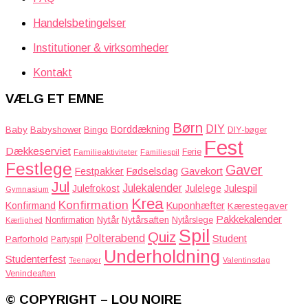
Handelsbetingelser
Institutioner & virksomheder
Kontakt
VÆLG ET EMNE
Børn
DIY
Borddækning
Baby
Babyshower
Bingo
DIY-bøger
Fest
Dækkeserviet
Familieaktiviteter
Ferie
Familiespil
Festlege
Gaver
Gavekort
Festpakker
Fødselsdag
Jul
Julekalender
Julefrokost
Julelege
Julespil
Gymnasium
Krea
Konfirmation
Kuponhæfter
Konfirmand
Kærestegaver
Pakkekalender
Nytår
Nytårsaften
Nonfirmation
Nytårslege
Kærlighed
Spil
Quiz
Polterabend
Student
Parforhold
Partyspil
Underholdning
Studenterfest
Teenager
Valentinsdag
Venindeaften
© COPYRIGHT – LOU NOIRE