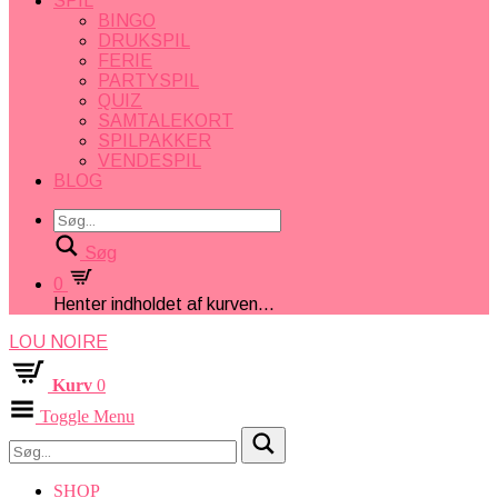
SPIL
BINGO
DRUKSPIL
FERIE
PARTYSPIL
QUIZ
SAMTALEKORT
SPILPAKKER
VENDESPIL
BLOG
Søg
0
Henter indholdet af kurven...
LOU NOIRE
Kurv
0
Toggle Menu
SHOP