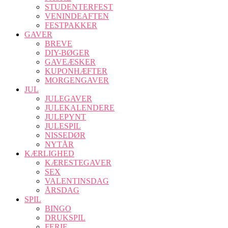
STUDENTERFEST
VENINDEAFTEN
FESTPAKKER
GAVER
BREVE
DIY-BØGER
GAVEÆSKER
KUPONHÆFTER
MORGENGAVER
JUL
JULEGAVER
JULEKALENDERE
JULEPYNT
JULESPIL
NISSEDØR
NYTÅR
KÆRLIGHED
KÆRESTEGAVER
SEX
VALENTINSDAG
ÅRSDAG
SPIL
BINGO
DRUKSPIL
FERIE