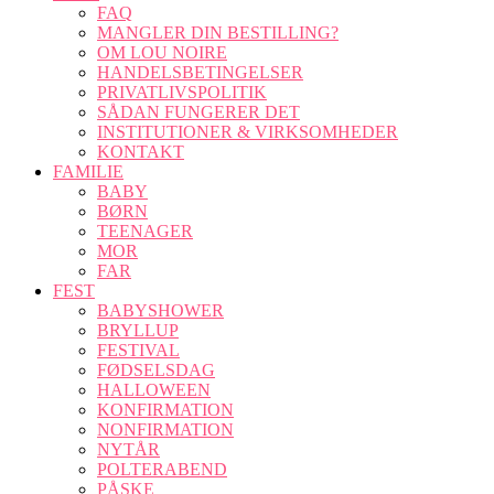
FAQ
MANGLER DIN BESTILLING?
OM LOU NOIRE
HANDELSBETINGELSER
PRIVATLIVSPOLITIK
SÅDAN FUNGERER DET
INSTITUTIONER & VIRKSOMHEDER
KONTAKT
FAMILIE
BABY
BØRN
TEENAGER
MOR
FAR
FEST
BABYSHOWER
BRYLLUP
FESTIVAL
FØDSELSDAG
HALLOWEEN
KONFIRMATION
NONFIRMATION
NYTÅR
POLTERABEND
PÅSKE