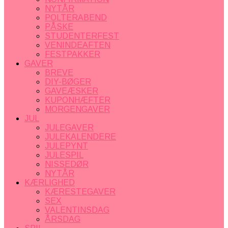
NYTÅR
POLTERABEND
PÅSKE
STUDENTERFEST
VENINDEAFTEN
FESTPAKKER
GAVER
BREVE
DIY-BØGER
GAVEÆSKER
KUPONHÆFTER
MORGENGAVER
JUL
JULEGAVER
JULEKALENDERE
JULEPYNT
JULESPIL
NISSEDØR
NYTÅR
KÆRLIGHED
KÆRESTEGAVER
SEX
VALENTINSDAG
ÅRSDAG