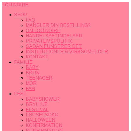
LOU NOIRE
SHOP
FAQ
MANGLER DIN BESTILLING?
OM LOU NOIRE
HANDELSBETINGELSER
PRIVATLIVSPOLITIK
SÅDAN FUNGERER DET
INSTITUTIONER & VIRKSOMHEDER
KONTAKT
FAMILIE
BABY
BØRN
TEENAGER
MOR
FAR
FEST
BABYSHOWER
BRYLLUP
FESTIVAL
FØDSELSDAG
HALLOWEEN
KONFIRMATION
NONFIRMATION