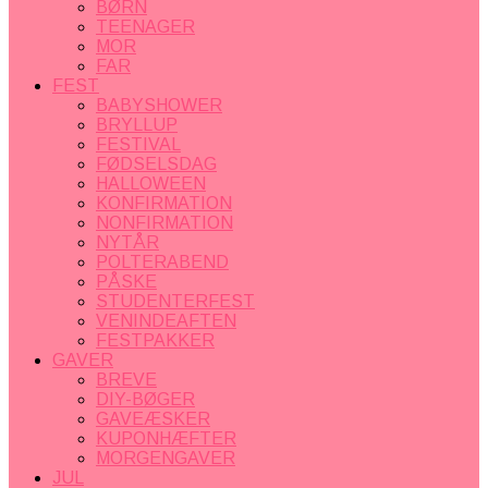
BØRN
TEENAGER
MOR
FAR
FEST
BABYSHOWER
BRYLLUP
FESTIVAL
FØDSELSDAG
HALLOWEEN
KONFIRMATION
NONFIRMATION
NYTÅR
POLTERABEND
PÅSKE
STUDENTERFEST
VENINDEAFTEN
FESTPAKKER
GAVER
BREVE
DIY-BØGER
GAVEÆSKER
KUPONHÆFTER
MORGENGAVER
JUL