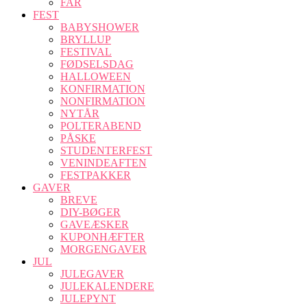
FAR
FEST
BABYSHOWER
BRYLLUP
FESTIVAL
FØDSELSDAG
HALLOWEEN
KONFIRMATION
NONFIRMATION
NYTÅR
POLTERABEND
PÅSKE
STUDENTERFEST
VENINDEAFTEN
FESTPAKKER
GAVER
BREVE
DIY-BØGER
GAVEÆSKER
KUPONHÆFTER
MORGENGAVER
JUL
JULEGAVER
JULEKALENDERE
JULEPYNT