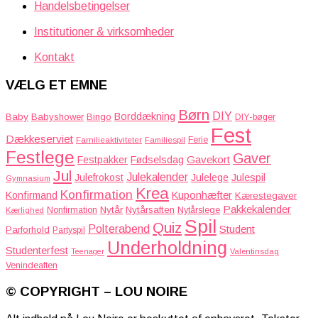
Handelsbetingelser
Institutioner & virksomheder
Kontakt
VÆLG ET EMNE
Børn
DIY
Borddækning
Baby
Babyshower
Bingo
DIY-bøger
Fest
Dækkeserviet
Familieaktiviteter
Ferie
Familiespil
Festlege
Gaver
Gavekort
Festpakker
Fødselsdag
Jul
Julekalender
Julefrokost
Julelege
Julespil
Gymnasium
Krea
Konfirmation
Kuponhæfter
Konfirmand
Kærestegaver
Pakkekalender
Nytår
Nytårsaften
Nonfirmation
Nytårslege
Kærlighed
Spil
Quiz
Polterabend
Student
Parforhold
Partyspil
Underholdning
Studenterfest
Teenager
Valentinsdag
Venindeaften
© COPYRIGHT – LOU NOIRE