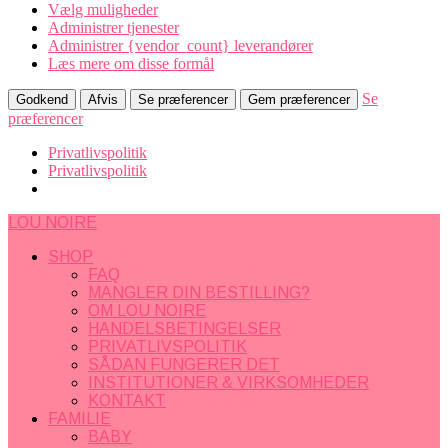
Vælg muligheder
Administrer tjenester
Administrer {vendor_count} leverandører
Læs mere om disse formål
Se
Godkend
Afvis
Se præferencer
Gem præferencer
præferencer
Privatlivspolitik
Privatlivspolitik
LOU NOIRE
SHOP
FAQ
MANGLER DIN BESTILLING?
OM LOU NOIRE
HANDELSBETINGELSER
PRIVATLIVSPOLITIK
SÅDAN FUNGERER DET
INSTITUTIONER & VIRKSOMHEDER
KONTAKT
FAMILIE
BABY