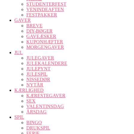
STUDENTERFEST
VENINDEAFTEN
FESTPAKKER
GAVER
BREVE
DIY-BØGER
GAVEÆSKER
KUPONHÆFTER
MORGENGAVER
JUL
JULEGAVER
JULEKALENDERE
JULEPYNT
JULESPIL
NISSEDØR
NYTÅR
KÆRLIGHED
KÆRESTEGAVER
SEX
VALENTINSDAG
ÅRSDAG
SPIL
BINGO
DRUKSPIL
FERIE