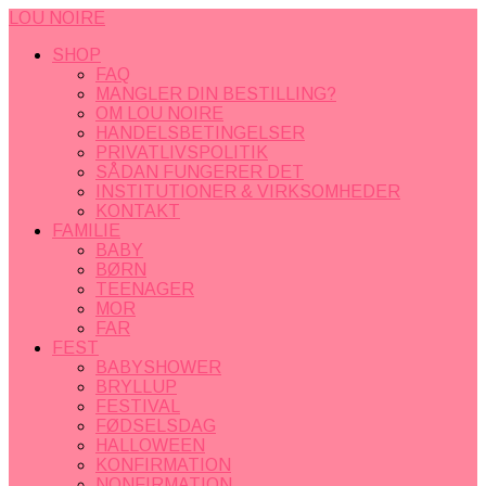
LOU NOIRE
SHOP
FAQ
MANGLER DIN BESTILLING?
OM LOU NOIRE
HANDELSBETINGELSER
PRIVATLIVSPOLITIK
SÅDAN FUNGERER DET
INSTITUTIONER & VIRKSOMHEDER
KONTAKT
FAMILIE
BABY
BØRN
TEENAGER
MOR
FAR
FEST
BABYSHOWER
BRYLLUP
FESTIVAL
FØDSELSDAG
HALLOWEEN
KONFIRMATION
NONFIRMATION