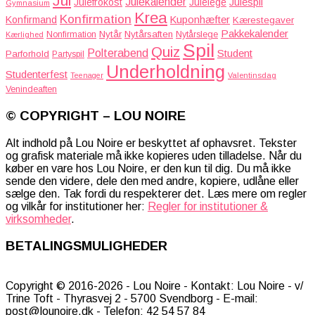
Jul
Julekalender
Julefrokost
Julelege
Julespil
Gymnasium
Krea
Konfirmation
Kuponhæfter
Konfirmand
Kærestegaver
Pakkekalender
Nytår
Nytårsaften
Nonfirmation
Nytårslege
Kærlighed
Spil
Quiz
Polterabend
Student
Parforhold
Partyspil
Underholdning
Studenterfest
Teenager
Valentinsdag
Venindeaften
© COPYRIGHT – LOU NOIRE
Alt indhold på Lou Noire er beskyttet af ophavsret. Tekster
og grafisk materiale må ikke kopieres uden tilladelse. Når du
køber en vare hos Lou Noire, er den kun til dig. Du må ikke
sende den videre, dele den med andre, kopiere, udlåne eller
sælge den. Tak fordi du respekterer det. Læs mere om regler
og vilkår for institutioner her:
Regler for institutioner &
virksomheder
.
BETALINGSMULIGHEDER
Copyright © 2016-2026 - Lou Noire - Kontakt: Lou Noire - v/
Trine Toft - Thyrasvej 2 - 5700 Svendborg - E-mail:
post@lounoire.dk - Telefon: 42 54 57 84