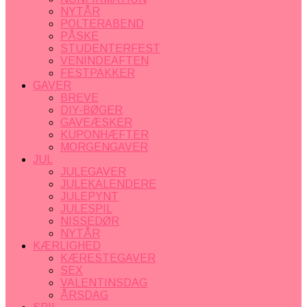
NYTÅR
POLTERABEND
PÅSKE
STUDENTERFEST
VENINDEAFTEN
FESTPAKKER
GAVER
BREVE
DIY-BØGER
GAVEÆSKER
KUPONHÆFTER
MORGENGAVER
JUL
JULEGAVER
JULEKALENDERE
JULEPYNT
JULESPIL
NISSEDØR
NYTÅR
KÆRLIGHED
KÆRESTEGAVER
SEX
VALENTINSDAG
ÅRSDAG