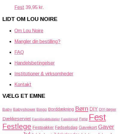
Fest
39,95
kr.
LIDT OM LOU NOIRE
Om Lou Noire
Mangler din bestilling?
FAQ
Handelsbetingelser
Institutioner & virksomheder
Kontakt
VÆLG ET EMNE
Børn
DIY
Borddækning
Baby
Babyshower
Bingo
DIY-bøger
Fest
Dækkeserviet
Familieaktiviteter
Ferie
Familiespil
Festlege
Gaver
Gavekort
Festpakker
Fødselsdag