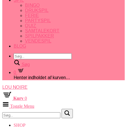
SPIL
BINGO
DRUKSPIL
FERIE
PARTYSPIL
QUIZ
SAMTALEKORT
SPILPAKKER
VENDESPIL
BLOG
Søg
0
Henter indholdet af kurven...
LOU NOIRE
Kurv
0
Toggle Menu
SHOP