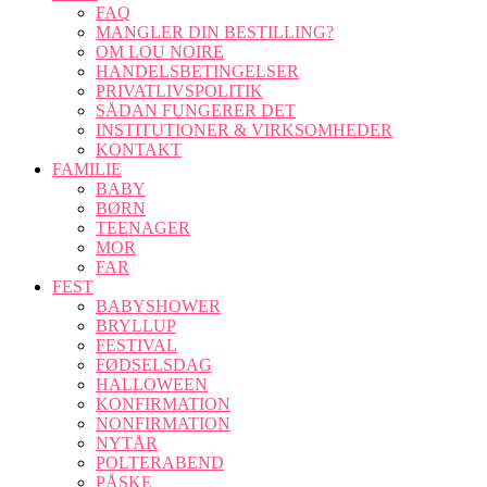
FAQ
MANGLER DIN BESTILLING?
OM LOU NOIRE
HANDELSBETINGELSER
PRIVATLIVSPOLITIK
SÅDAN FUNGERER DET
INSTITUTIONER & VIRKSOMHEDER
KONTAKT
FAMILIE
BABY
BØRN
TEENAGER
MOR
FAR
FEST
BABYSHOWER
BRYLLUP
FESTIVAL
FØDSELSDAG
HALLOWEEN
KONFIRMATION
NONFIRMATION
NYTÅR
POLTERABEND
PÅSKE