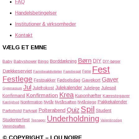
FAQ
Handelsbetingelser
Institutioner & virksomheder
Kontakt
VÆLG ET EMNE
Børn
DIY
Borddækning
Baby
Babyshower
Bingo
DIY-bøger
Fest
Dækkeserviet
Familieaktiviteter
Ferie
Familiespil
Festlege
Gaver
Gavekort
Festpakker
Fødselsdag
Jul
Julekalender
Julefrokost
Julelege
Julespil
Gymnasium
Krea
Konfirmation
Kuponhæfter
Konfirmand
Kærestegaver
Pakkekalender
Nytår
Nytårsaften
Nonfirmation
Nytårslege
Kærlighed
Spil
Quiz
Polterabend
Student
Parforhold
Partyspil
Underholdning
Studenterfest
Teenager
Valentinsdag
Venindeaften
© COPYRIGHT – LOU NOIRE