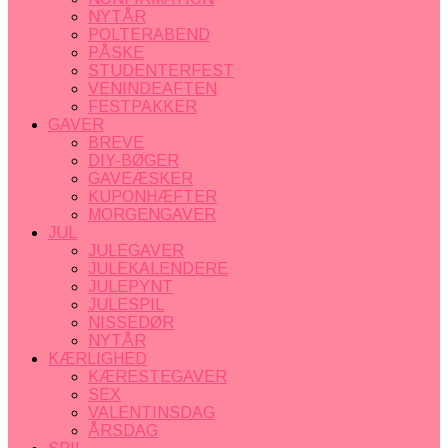
NYTÅR
POLTERABEND
PÅSKE
STUDENTERFEST
VENINDEAFTEN
FESTPAKKER
GAVER
BREVE
DIY-BØGER
GAVEÆSKER
KUPONHÆFTER
MORGENGAVER
JUL
JULEGAVER
JULEKALENDERE
JULEPYNT
JULESPIL
NISSEDØR
NYTÅR
KÆRLIGHED
KÆRESTEGAVER
SEX
VALENTINSDAG
ÅRSDAG