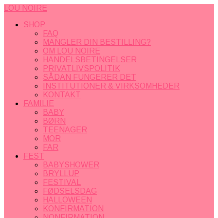
LOU NOIRE
SHOP
FAQ
MANGLER DIN BESTILLING?
OM LOU NOIRE
HANDELSBETINGELSER
PRIVATLIVSPOLITIK
SÅDAN FUNGERER DET
INSTITUTIONER & VIRKSOMHEDER
KONTAKT
FAMILIE
BABY
BØRN
TEENAGER
MOR
FAR
FEST
BABYSHOWER
BRYLLUP
FESTIVAL
FØDSELSDAG
HALLOWEEN
KONFIRMATION
NONFIRMATION