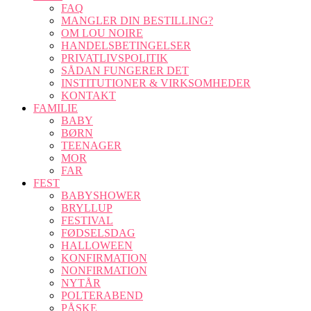
FAQ
MANGLER DIN BESTILLING?
OM LOU NOIRE
HANDELSBETINGELSER
PRIVATLIVSPOLITIK
SÅDAN FUNGERER DET
INSTITUTIONER & VIRKSOMHEDER
KONTAKT
FAMILIE
BABY
BØRN
TEENAGER
MOR
FAR
FEST
BABYSHOWER
BRYLLUP
FESTIVAL
FØDSELSDAG
HALLOWEEN
KONFIRMATION
NONFIRMATION
NYTÅR
POLTERABEND
PÅSKE