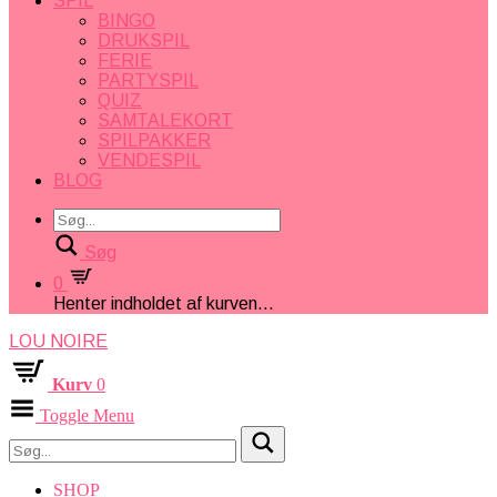
SPIL
BINGO
DRUKSPIL
FERIE
PARTYSPIL
QUIZ
SAMTALEKORT
SPILPAKKER
VENDESPIL
BLOG
Søg
0
Henter indholdet af kurven...
LOU NOIRE
Kurv
0
Toggle Menu
SHOP