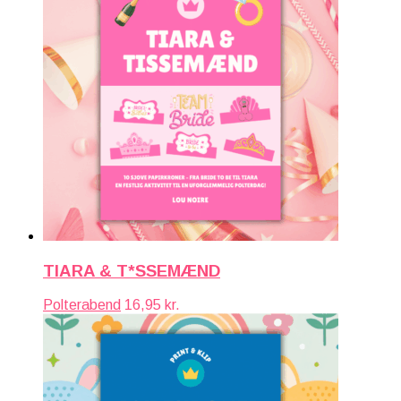
TIARA & T*SSEMÆND
Polterabend
16,95
kr.