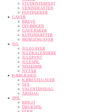
STUDENTERFEST
VENINDEAFTEN
FESTPAKKER
GAVER
BREVE
DIY-BØGER
GAVEÆSKER
KUPONHÆFTER
MORGENGAVER
JUL
JULEGAVER
JULEKALENDERE
JULEPYNT
JULESPIL
NISSEDØR
NYTÅR
KÆRLIGHED
KÆRESTEGAVER
SEX
VALENTINSDAG
ÅRSDAG
SPIL
BINGO
DRUKSPIL
FERIE