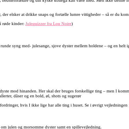
børn, bedsteforældre og din kyske kollega kan være med. Men ikke denn
r, der elsker at drikke snaps og fortælle lumre vittigheder – så er du komm
så røde kinder:
Julequizzer fra Lou Noire
)
runde syng med- julesange, sjove dyster mellem holdene – og en helt ige
dyste mod hinanden. Her skal der bruges forskellige ting – men
I komme
nallerter, dåser og en bold, øl, shots og sugerør
ordringer, hvis I ikke lige har alle ting i huset. Se i øvrigt vejledningen 
l om julen og morsomme dyster samt en spillevejledning.