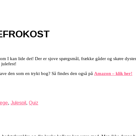
LEFROKOST
gesom I kan lide det! Der er sjove spørgsmål, frække gåder og skøre dy
julefest!
 have den som en trykt bog? Så findes den også på
Amazon – klik her!
lege
,
Julespil
,
Quiz