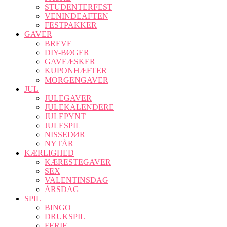
STUDENTERFEST
VENINDEAFTEN
FESTPAKKER
GAVER
BREVE
DIY-BØGER
GAVEÆSKER
KUPONHÆFTER
MORGENGAVER
JUL
JULEGAVER
JULEKALENDERE
JULEPYNT
JULESPIL
NISSEDØR
NYTÅR
KÆRLIGHED
KÆRESTEGAVER
SEX
VALENTINSDAG
ÅRSDAG
SPIL
BINGO
DRUKSPIL
FERIE