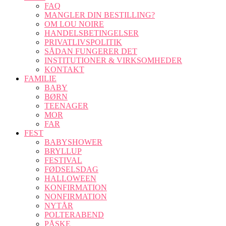
FAQ
MANGLER DIN BESTILLING?
OM LOU NOIRE
HANDELSBETINGELSER
PRIVATLIVSPOLITIK
SÅDAN FUNGERER DET
INSTITUTIONER & VIRKSOMHEDER
KONTAKT
FAMILIE
BABY
BØRN
TEENAGER
MOR
FAR
FEST
BABYSHOWER
BRYLLUP
FESTIVAL
FØDSELSDAG
HALLOWEEN
KONFIRMATION
NONFIRMATION
NYTÅR
POLTERABEND
PÅSKE