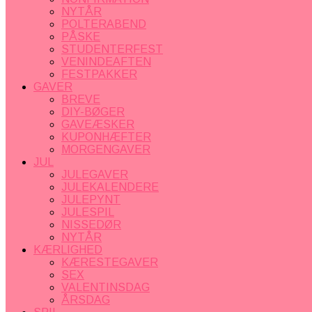
NYTÅR
POLTERABEND
PÅSKE
STUDENTERFEST
VENINDEAFTEN
FESTPAKKER
GAVER
BREVE
DIY-BØGER
GAVEÆSKER
KUPONHÆFTER
MORGENGAVER
JUL
JULEGAVER
JULEKALENDERE
JULEPYNT
JULESPIL
NISSEDØR
NYTÅR
KÆRLIGHED
KÆRESTEGAVER
SEX
VALENTINSDAG
ÅRSDAG