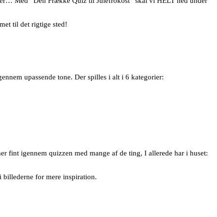
e her… Med “Den Frække Quiz til Julefrokost” skal vi HELT ned under
et til det rigtige sted!
nnem upassende tone. Der spilles i alt i 6 kategorier:
r fint igennem quizzen med mange af de ting, I allerede har i huset:
i billederne for mere inspiration.