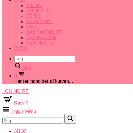
SPIL
BINGO
DRUKSPIL
FERIE
PARTYSPIL
QUIZ
SAMTALEKORT
SPILPAKKER
VENDESPIL
BLOG
Søg
0
Henter indholdet af kurven...
LOU NOIRE
Kurv
0
Toggle Menu
SHOP