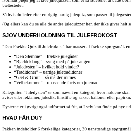
Normalt plejer jeg at lave julequizzer, som er så stuerene, at både 
bæltestedet.
Så hvis du leder efter en rigtig uartig julequiz, som passer til julegæste
(Og ellers kan du se alle de andre julequizzer her, der ikke giver helt 
SJOV UNDERHOLDNING TIL JULEFROKOST
“Den Frække Quiz til Julefrokost” har masser af frække spørgsmål, en 
“Den Slemme” – frække julegåder
“Bjældeklang” – syng med på julesangen
“Juledysten” – hvilket hold vinder?
“Traditioner” – uartige juletraditioner
“Gæt & Grin” – så må der mimes
“Velbekomme” – upassende facts om julemad
Kategorien “Juledysten” er som nævnt en kategori, hvor holdene skal 
aviser eller reklamer, juleslik, limstifte og sakse, balloner eller papirk
Dysterne er i øvrigt også udformet så frit, at I selv kan finde på nye udf
HVAD FÅR DU?
Pakken indeholder 6 forskellige kategorier, 30 uanstændige spørgsmå