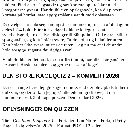
midten. Find en opslagstavle og sæt kortene op i rækker med
kategorierne øverst. Har du ikke en opslagstavle, kan du placere
kortene på bordet, med spørgsmålene vendt mod oplæseren.
Der vælges en oplæser, som også er dommer, og resten af deltagerne
deles i 2-4 hold. Efter tur vælger holdene kategori samt
sværhedsgrad, f.eks. “Kendiskager til 300 point”. Oplæseren stiller
spørgsmålet, og kan holdet svare, får de point og beholder turen.
Kan holdet ikke svare, mister de turen – og nu må et af de andre
hold forsøge at gætte det rigtige svar!
Vinderholdet er det hold, der har flest point, når alle spørgsmål er
besvaret. Husk præmier – og gerne masser af kage!
DEN STORE KAGEQUIZ 2 – KOMMER I 2026!
Der er mange flere dejlige kager derude, end der blev plads til her i
quizzen, og derfor kan jeg også allerede nu godt love, at der
kommer en vol. 2 af kagequizzen. Den er klar i 2026.
OPLYSNINGER OM QUIZZEN
Titel:
Den Store Kagequiz 1
– Forfatter: Lou Noire – Forlag: Pretty
Page – Udgivelsesår: 2025 – Format: PDF – 12 sider