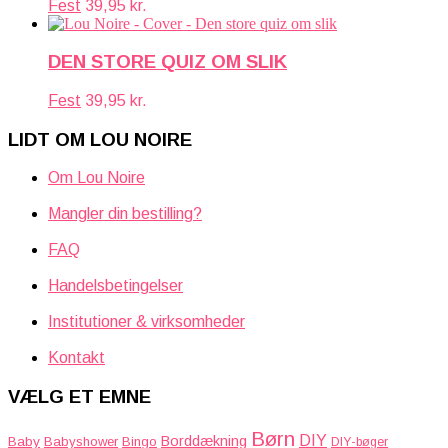
Fest
39,95
kr.
DEN STORE QUIZ OM SLIK
Fest
39,95
kr.
LIDT OM LOU NOIRE
Om Lou Noire
Mangler din bestilling?
FAQ
Handelsbetingelser
Institutioner & virksomheder
Kontakt
VÆLG ET EMNE
Børn
DIY
Borddækning
Baby
Babyshower
Bingo
DIY-bøger