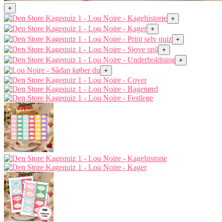
+
+
+
+
+
+
+