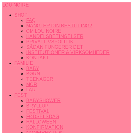
LOU NOIRE
SHOP
FAQ
MANGLER DIN BESTILLING?
OM LOU NOIRE
HANDELSBETINGELSER
PRIVATLIVSPOLITIK
SÅDAN FUNGERER DET
INSTITUTIONER & VIRKSOMHEDER
KONTAKT
FAMILIE
BABY
BØRN
TEENAGER
MOR
FAR
FEST
BABYSHOWER
BRYLLUP
FESTIVAL
FØDSELSDAG
HALLOWEEN
KONFIRMATION
NONFIRMATION