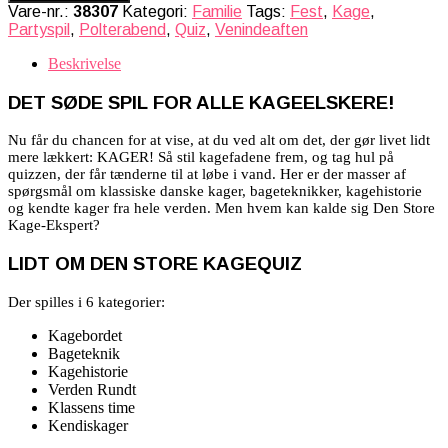
Vare-nr.:
38307
Kategori:
Familie
Tags:
Fest
,
Kage
,
Partyspil
,
Polterabend
,
Quiz
,
Venindeaften
Beskrivelse
DET SØDE SPIL FOR ALLE KAGEELSKERE!
Nu får du chancen for at vise, at du ved alt om det, der gør livet lidt
mere lækkert: KAGER! Så stil kagefadene frem, og tag hul på
quizzen, der får tænderne til at løbe i vand. Her er der masser af
spørgsmål om klassiske danske kager, bageteknikker, kagehistorie
og kendte kager fra hele verden. Men hvem kan kalde sig Den Store
Kage-Ekspert?
LIDT OM DEN STORE KAGEQUIZ
Der spilles i 6 kategorier:
Kagebordet
Bageteknik
Kagehistorie
Verden Rundt
Klassens time
Kendiskager