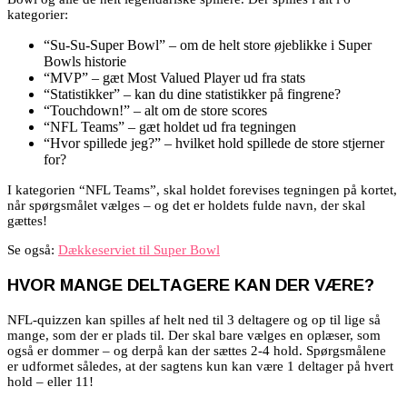
kategorier:
“Su-Su-Super Bowl” – om de helt store øjeblikke i Super
Bowls historie
“MVP” – gæt Most Valued Player ud fra stats
“Statistikker” – kan du dine statistikker på fingrene?
“Touchdown!” – alt om de store scores
“NFL Teams” – gæt holdet ud fra tegningen
“Hvor spillede jeg?” – hvilket hold spillede de store stjerner
for?
I kategorien “NFL Teams”, skal holdet forevises tegningen på kortet,
når spørgsmålet vælges – og det er holdets fulde navn, der skal
gættes!
Se også:
Dækkeserviet til Super Bowl
HVOR MANGE DELTAGERE KAN DER VÆRE?
NFL-quizzen kan spilles af helt ned til 3 deltagere og op til lige så
mange, som der er plads til. Der skal bare vælges en oplæser, som
også er dommer – og derpå kan der sættes 2-4 hold. Spørgsmålene
er udformet således, at der sagtens kun kan være 1 deltager på hvert
hold – eller 11!