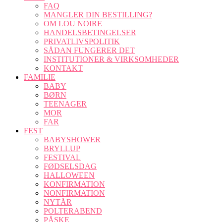
FAQ
MANGLER DIN BESTILLING?
OM LOU NOIRE
HANDELSBETINGELSER
PRIVATLIVSPOLITIK
SÅDAN FUNGERER DET
INSTITUTIONER & VIRKSOMHEDER
KONTAKT
FAMILIE
BABY
BØRN
TEENAGER
MOR
FAR
FEST
BABYSHOWER
BRYLLUP
FESTIVAL
FØDSELSDAG
HALLOWEEN
KONFIRMATION
NONFIRMATION
NYTÅR
POLTERABEND
PÅSKE