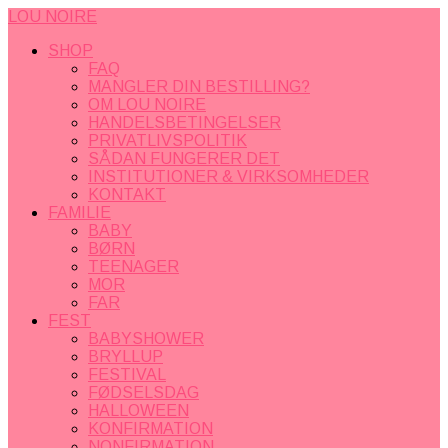
LOU NOIRE
SHOP
FAQ
MANGLER DIN BESTILLING?
OM LOU NOIRE
HANDELSBETINGELSER
PRIVATLIVSPOLITIK
SÅDAN FUNGERER DET
INSTITUTIONER & VIRKSOMHEDER
KONTAKT
FAMILIE
BABY
BØRN
TEENAGER
MOR
FAR
FEST
BABYSHOWER
BRYLLUP
FESTIVAL
FØDSELSDAG
HALLOWEEN
KONFIRMATION
NONFIRMATION