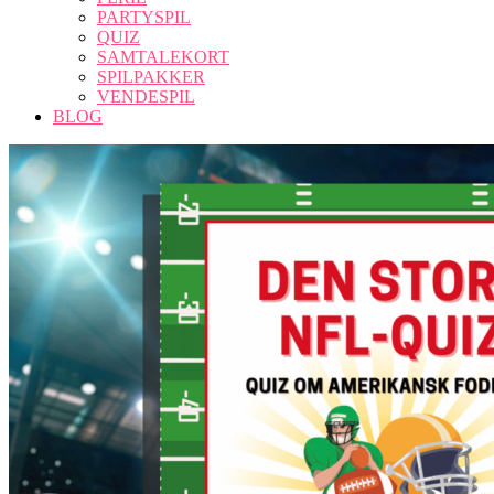
PARTYSPIL
QUIZ
SAMTALEKORT
SPILPAKKER
VENDESPIL
BLOG