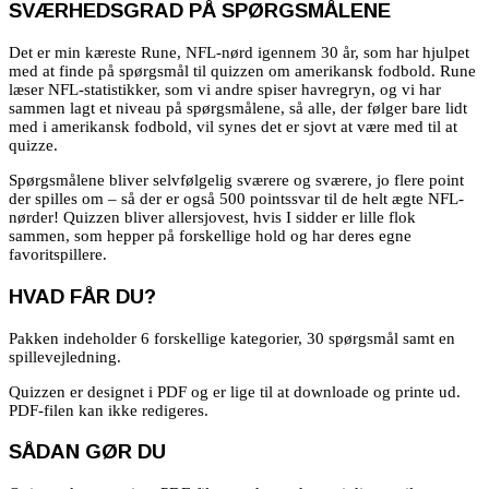
SVÆRHEDSGRAD PÅ SPØRGSMÅLENE
Det er min kæreste Rune, NFL-nørd igennem 30 år, som har hjulpet
med at finde på spørgsmål til quizzen om amerikansk fodbold. Rune
læser NFL-statistikker, som vi andre spiser havregryn, og vi har
sammen lagt et niveau på spørgsmålene, så alle, der følger bare lidt
med i amerikansk fodbold, vil synes det er sjovt at være med til at
quizze.
Spørgsmålene bliver selvfølgelig sværere og sværere, jo flere point
der spilles om – så der er også 500 pointssvar til de helt ægte NFL-
nørder! Quizzen bliver allersjovest, hvis I sidder er lille flok
sammen, som hepper på forskellige hold og har deres egne
favoritspillere.
HVAD FÅR DU?
Pakken indeholder 6 forskellige kategorier, 30 spørgsmål samt en
spillevejledning.
Quizzen er designet i PDF og er lige til at downloade og printe ud.
PDF-filen kan ikke redigeres.
SÅDAN GØR DU