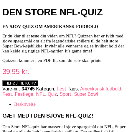
DEN STORE NFL-QUIZ
EN SJOV QUIZ OM AMERIKANSK FODBOLD
Er du klar til at teste din viden om NFL? Quizzen her er fyldt med
sjove spørgsmål om alt fra legendariske spillere til de helt store
Super Bowl-øjeblikke. Invitér alle vennerne og se hvilket hold der
kan kalde sig rigtige NFL-nørder. It’s game time!
Quizzen kommer i en PDF-fil, som du selv skal printe.
39,95
kr.
TILFØJ TIL KURV
Vare-nr.:
34745
Kategori:
Fest
Tags:
Amerikansk fodbold
,
Fest
,
Festlege
,
NFL
,
Quiz
,
Sport
,
Super Bowl
Beskrivelse
GÆT MED I DEN SJOVE NFL-QUIZ!
Den Store NFL-quiz har masser af sjove spørgsmål om NFL, Super
Bowl og alle de helt legendariske spillere. Der spilles i alt i 6