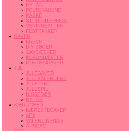
NYTÅR
POLTERABEND
PÅSKE
STUDENTERFEST
VENINDEAFTEN
FESTPAKKER
GAVER
BREVE
DIY-BØGER
GAVEÆSKER
KUPONHÆFTER
MORGENGAVER
JUL
JULEGAVER
JULEKALENDERE
JULEPYNT
JULESPIL
NISSEDØR
NYTÅR
KÆRLIGHED
KÆRESTEGAVER
SEX
VALENTINSDAG
ÅRSDAG