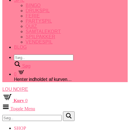
SPIL
BINGO
DRUKSPIL
FERIE
PARTYSPIL
QUIZ
SAMTALEKORT
SPILPAKKER
VENDESPIL
BLOG
Søg
0
Henter indholdet af kurven...
LOU NOIRE
Kurv
0
Toggle Menu
SHOP