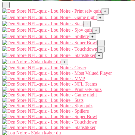
+
+
+
+
+
+
+
+
+
+