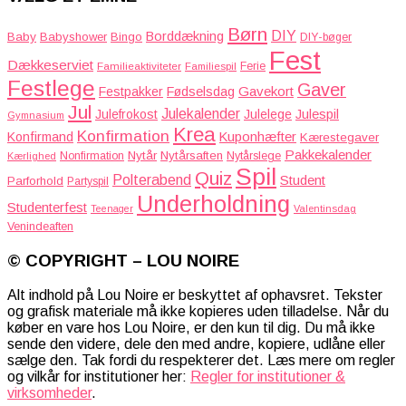
Børn
DIY
Borddækning
Baby
Babyshower
Bingo
DIY-bøger
Fest
Dækkeserviet
Familieaktiviteter
Ferie
Familiespil
Festlege
Gaver
Gavekort
Festpakker
Fødselsdag
Jul
Julekalender
Julefrokost
Julelege
Julespil
Gymnasium
Krea
Konfirmation
Kuponhæfter
Konfirmand
Kærestegaver
Pakkekalender
Nytår
Nytårsaften
Nonfirmation
Nytårslege
Kærlighed
Spil
Quiz
Polterabend
Student
Parforhold
Partyspil
Underholdning
Studenterfest
Teenager
Valentinsdag
Venindeaften
© COPYRIGHT – LOU NOIRE
Alt indhold på Lou Noire er beskyttet af ophavsret. Tekster
og grafisk materiale må ikke kopieres uden tilladelse. Når du
køber en vare hos Lou Noire, er den kun til dig. Du må ikke
sende den videre, dele den med andre, kopiere, udlåne eller
sælge den. Tak fordi du respekterer det. Læs mere om regler
og vilkår for institutioner her:
Regler for institutioner &
virksomheder
.