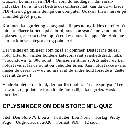
Quizzen kommer i en PDF-fil, som du modtager i din email-
indbakke. For at få det bedste udskriftsresultat, kan du downloade
PDF-filen og gemme den på din computer. Udskriv filen i farver på
almindeligt A4-papir.
Kort med kategorier og spørgsmål klippes ud og foldes derefter på
midten.
Placér kortene på et bord, med spørgsmålene vendt mod
oplæseren, eller sæt dem op på en tavle med knappenåle. Holdene
kan nu kun se kategorier og pointkort.
Der vælges en oplæser, som også er dommer. Deltagerne deles i
hold. Efter tur vælger holdene kategori samt sværhedsgrad, f.eks.
“Touchdown! til 300 point”. Oplæseren stiller spørgsmålet, og kan
holdet svare, får de point og beholder turen. Kan holdet ikke svare,
mister de deres tur – og nu må et af de andre hold forsøge at gætte
det rigtige svar!
Vinderholdet er det hold, der har flest point, når alle spørgsmål er
besvaret, og pointene fordelt i de forskellige kategorier. Husk
præmier!
OPLYSNINGER OM DEN STORE NFL-QUIZ
Titel:
Den Store NFL-quiz
– Forfatter: Lou Noire – Forlag: Pretty
Page – Udgivelsesår: 2026 – Format: PDF – 12 sider