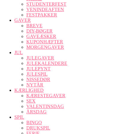
STUDENTERFEST
VENINDEAFTEN
FESTPAKKER
GAVER
BREVE
DIY-BØGER
GAVEÆSKER
KUPONHÆFTER
MORGENGAVER
JUL
JULEGAVER
JULEKALENDERE
JULEPYNT
JULESPIL
NISSEDØR
NYTÅR
KÆRLIGHED
KÆRESTEGAVER
SEX
VALENTINSDAG
ÅRSDAG
SPIL
BINGO
DRUKSPIL
FERIE