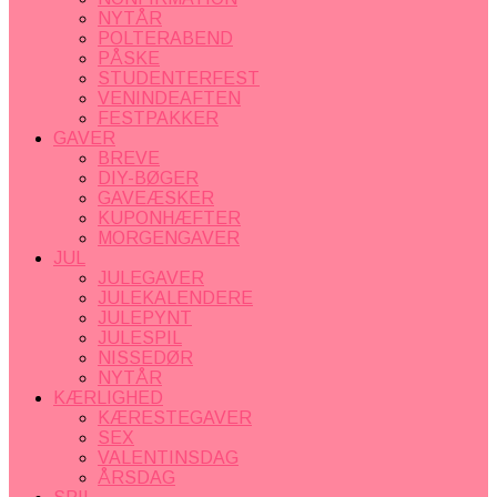
NYTÅR
POLTERABEND
PÅSKE
STUDENTERFEST
VENINDEAFTEN
FESTPAKKER
GAVER
BREVE
DIY-BØGER
GAVEÆSKER
KUPONHÆFTER
MORGENGAVER
JUL
JULEGAVER
JULEKALENDERE
JULEPYNT
JULESPIL
NISSEDØR
NYTÅR
KÆRLIGHED
KÆRESTEGAVER
SEX
VALENTINSDAG
ÅRSDAG