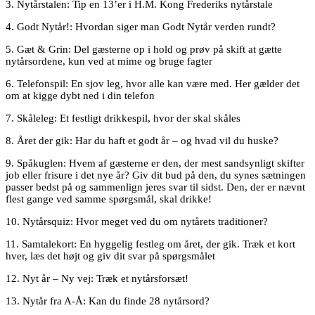
3. Nytårstalen: T
ip en 13’er i H.M. Kong Frederiks nytårstale
4. Godt Nytår!: Hvordan siger man Godt Nytår verden rundt?
5. Gæt & Grin: D
el gæsterne op i hold og
prøv på skift at gætte
nytårsordene, kun ved at
mime og bruge fagter
6. Telefonspil: En sjov leg, hvor alle kan være med. Her gælder det
om at kigge dybt ned i din telefon
7. Skåleleg: Et festligt drikkespil, hvor der skal skåles
8. Året der gik: H
ar du haft et godt år – og hvad vil du huske?
9. Spåkuglen: Hvem af gæsterne er den, der mest sandsynligt skifter
job eller frisure i det nye år? Giv dit bud på
den, du synes sætningen
passer
bedst på og sammenlign jeres svar til sidst. Den, der er
nævnt
flest gange ved samme spørgsmål, skal drikke!
10. Nytårsquiz: Hvor meget ved du om nytårets traditioner?
11. Samtalekort: En hyggelig festleg om året, der gik. T
ræk et kort
hver, læs det højt og giv dit svar på
spørgsmålet
12. Nyt år – Ny vej: Træk et nytårsforsæt!
13. Nytår fra A-Å: Kan du finde 28 nytårsord?