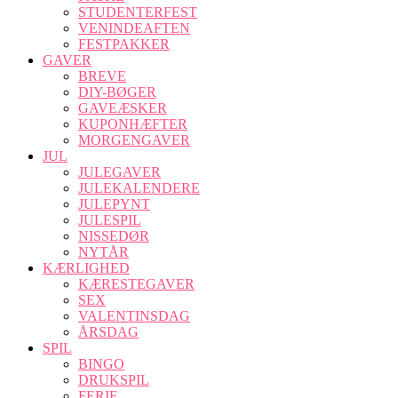
STUDENTERFEST
VENINDEAFTEN
FESTPAKKER
GAVER
BREVE
DIY-BØGER
GAVEÆSKER
KUPONHÆFTER
MORGENGAVER
JUL
JULEGAVER
JULEKALENDERE
JULEPYNT
JULESPIL
NISSEDØR
NYTÅR
KÆRLIGHED
KÆRESTEGAVER
SEX
VALENTINSDAG
ÅRSDAG
SPIL
BINGO
DRUKSPIL
FERIE