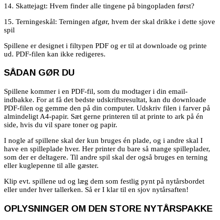
14. Skattejagt: Hvem finder alle tingene på bingopladen først?
15. Terningeskål: Terningen afgør, hvem der skal drikke i dette sjove
spil
Spillene er designet i filtypen PDF og er til at downloade og printe
ud. PDF-filen kan ikke redigeres.
SÅDAN GØR DU
Spillene kommer i en PDF-fil, som du modtager i din email-
indbakke. For at få det bedste udskriftsresultat, kan du downloade
PDF-filen og gemme den på din computer. Udskriv filen i farver på
almindeligt A4-papir. S
æt gerne printeren til at printe to ark på én
side, hvis du vil spare toner og papir.
I nogle af spillene skal der kun bruges én plade, og i andre skal I
have en spilleplade hver. Her printer du bare så mange spilleplader,
som der er deltagere. Til andre spil skal der også bruges en terning
eller kuglepenne til alle gæster.
Klip evt. spillene ud og læg dem som festlig pynt på nytårsbordet
eller under hver tallerken.
Så er I klar til en sjov nytårsaften!
OPLYSNINGER OM DEN STORE NYTÅRSPAKKE