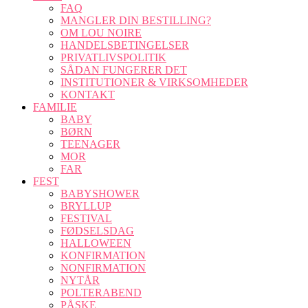
FAQ
MANGLER DIN BESTILLING?
OM LOU NOIRE
HANDELSBETINGELSER
PRIVATLIVSPOLITIK
SÅDAN FUNGERER DET
INSTITUTIONER & VIRKSOMHEDER
KONTAKT
FAMILIE
BABY
BØRN
TEENAGER
MOR
FAR
FEST
BABYSHOWER
BRYLLUP
FESTIVAL
FØDSELSDAG
HALLOWEEN
KONFIRMATION
NONFIRMATION
NYTÅR
POLTERABEND
PÅSKE