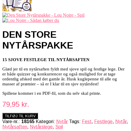
DEN STORE
NYTÅRSPAKKE
15 SJOVE FESTLEGE TIL NYTÅRSAFTEN
Glæd jer til en nytårsaften fyldt med sjove spil og festlige lege. Der
er både quizzer og konkurrencer og også mulighed for at tage
ordentlig afsked med det gamle år. Husk kuglepenne til alle og
masser af præmier – så er I klar til en sjov nytårsfest!
Spillene kommer i en PDF-fil, som du selv skal printe.
79,95
kr.
TILFØJ TIL KURV
Vare-nr.:
18165
Kategori:
Nytår
Tags:
Fest
,
Festlege
,
Nytår
,
Nytårsaften
,
Nytårslege
,
Spil