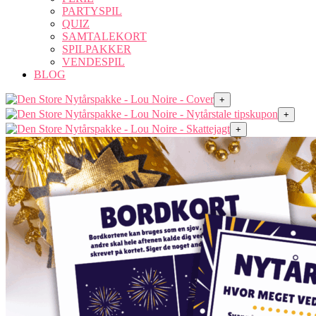
PARTYSPIL
QUIZ
SAMTALEKORT
SPILPAKKER
VENDESPIL
BLOG
+
+
+