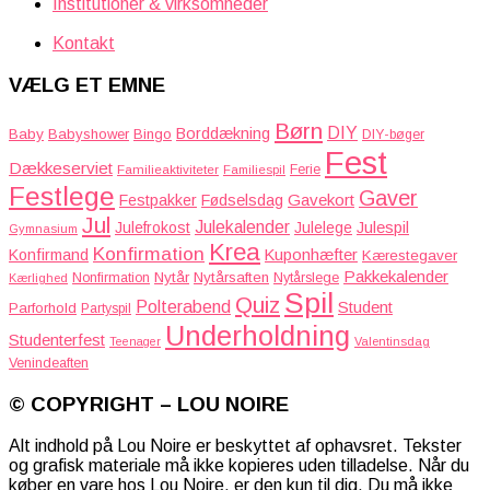
Institutioner & virksomheder
Kontakt
VÆLG ET EMNE
Børn
DIY
Borddækning
Baby
Babyshower
Bingo
DIY-bøger
Fest
Dækkeserviet
Familieaktiviteter
Ferie
Familiespil
Festlege
Gaver
Gavekort
Festpakker
Fødselsdag
Jul
Julekalender
Julefrokost
Julelege
Julespil
Gymnasium
Krea
Konfirmation
Kuponhæfter
Konfirmand
Kærestegaver
Pakkekalender
Nytår
Nytårsaften
Nonfirmation
Nytårslege
Kærlighed
Spil
Quiz
Polterabend
Student
Parforhold
Partyspil
Underholdning
Studenterfest
Teenager
Valentinsdag
Venindeaften
© COPYRIGHT – LOU NOIRE
Alt indhold på Lou Noire er beskyttet af ophavsret. Tekster
og grafisk materiale må ikke kopieres uden tilladelse. Når du
køber en vare hos Lou Noire, er den kun til dig. Du må ikke