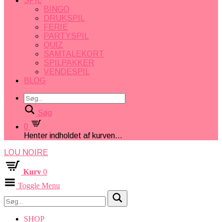
SPIL
BINGO
DRUKSPIL
FERIE
PARTYSPIL
QUIZ
SAMTALEKORT
SPILPAKKER
VENDESPIL
BLOG
Søg
0
Henter indholdet af kurven...
LOU NOIRE
Kurv
0
Toggle Menu
SHOP