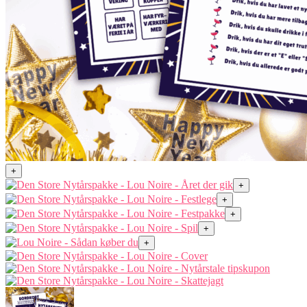
+
+
+
+
+
+