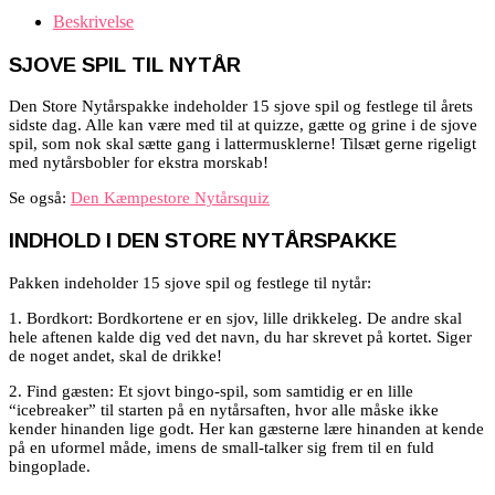
Beskrivelse
SJOVE SPIL TIL NYTÅR
Den Store Nytårspakke indeholder 15 sjove spil og festlege til årets
sidste dag. Alle kan være med til at quizze, gætte og grine i de sjove
spil, som nok skal sætte gang i lattermusklerne! Tilsæt gerne rigeligt
med nytårsbobler for ekstra morskab!
Se også:
Den Kæmpestore Nytårsquiz
INDHOLD I DEN STORE NYTÅRSPAKKE
Pakken indeholder 15 sjove spil og festlege til nytår:
1. Bordkort: B
ordkortene er en sjov, lille drikkeleg. De andre skal
hele aftenen kalde dig ved det navn, du har skrevet på kortet. Siger
de noget andet, skal de drikke!
2. Find gæsten: Et sjovt bingo-spil, som samtidig er en lille
“icebreaker” til starten på en nytårsaften, hvor alle måske ikke
kender hinanden lige godt. Her kan gæsterne lære hinanden at kende
på en uformel måde, imens de small-talker sig frem til en fuld
bingoplade.