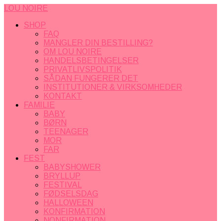
LOU NOIRE
SHOP
FAQ
MANGLER DIN BESTILLING?
OM LOU NOIRE
HANDELSBETINGELSER
PRIVATLIVSPOLITIK
SÅDAN FUNGERER DET
INSTITUTIONER & VIRKSOMHEDER
KONTAKT
FAMILIE
BABY
BØRN
TEENAGER
MOR
FAR
FEST
BABYSHOWER
BRYLLUP
FESTIVAL
FØDSELSDAG
HALLOWEEN
KONFIRMATION
NONFIRMATION