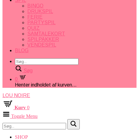
SPIL
BINGO
DRUKSPIL
FERIE
PARTYSPIL
QUIZ
SAMTALEKORT
SPILPAKKER
VENDESPIL
BLOG
Søg
0
Henter indholdet af kurven...
LOU NOIRE
Kurv
0
Toggle Menu
SHOP