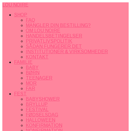
LOU NOIRE
SHOP
FAQ
MANGLER DIN BESTILLING?
OM LOU NOIRE
HANDELSBETINGELSER
PRIVATLIVSPOLITIK
SÅDAN FUNGERER DET
INSTITUTIONER & VIRKSOMHEDER
KONTAKT
FAMILIE
BABY
BØRN
TEENAGER
MOR
FAR
FEST
BABYSHOWER
BRYLLUP
FESTIVAL
FØDSELSDAG
HALLOWEEN
KONFIRMATION
NONFIRMATION