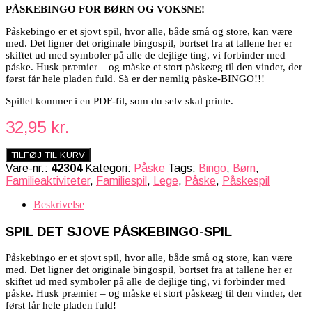
PÅSKEBINGO FOR BØRN OG VOKSNE!
Påskebingo er et sjovt spil, hvor alle, både små og store, kan være
med. Det ligner det originale bingospil, bortset fra at tallene her er
skiftet ud med symboler på alle de dejlige ting, vi forbinder med
påske. Husk præmier – og måske et stort påskeæg til den vinder, der
først får hele pladen fuld.
Så er der nemlig påske-BINGO!!!
Spillet kommer i en PDF-fil, som du selv skal printe.
32,95
kr.
TILFØJ TIL KURV
Vare-nr.:
42304
Kategori:
Påske
Tags:
Bingo
,
Børn
,
Familieaktiviteter
,
Familiespil
,
Lege
,
Påske
,
Påskespil
Beskrivelse
SPIL DET SJOVE PÅSKEBINGO-SPIL
Påskebingo er et sjovt spil, hvor alle, både små og store, kan være
med. Det ligner det originale bingospil, bortset fra at tallene her er
skiftet ud med symboler på alle de dejlige ting, vi forbinder med
påske. Husk præmier – og måske et stort påskeæg til den vinder, der
først får hele pladen fuld!