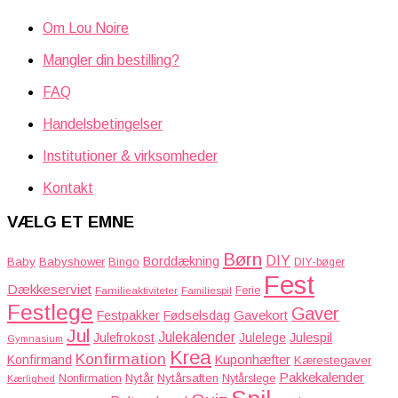
Om Lou Noire
Mangler din bestilling?
FAQ
Handelsbetingelser
Institutioner & virksomheder
Kontakt
VÆLG ET EMNE
Børn
DIY
Borddækning
Baby
Babyshower
Bingo
DIY-bøger
Fest
Dækkeserviet
Familieaktiviteter
Ferie
Familiespil
Festlege
Gaver
Gavekort
Festpakker
Fødselsdag
Jul
Julekalender
Julefrokost
Julelege
Julespil
Gymnasium
Krea
Konfirmation
Kuponhæfter
Konfirmand
Kærestegaver
Pakkekalender
Nytår
Nytårsaften
Nonfirmation
Nytårslege
Kærlighed