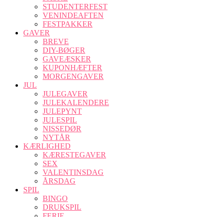
STUDENTERFEST
VENINDEAFTEN
FESTPAKKER
GAVER
BREVE
DIY-BØGER
GAVEÆSKER
KUPONHÆFTER
MORGENGAVER
JUL
JULEGAVER
JULEKALENDERE
JULEPYNT
JULESPIL
NISSEDØR
NYTÅR
KÆRLIGHED
KÆRESTEGAVER
SEX
VALENTINSDAG
ÅRSDAG
SPIL
BINGO
DRUKSPIL
FERIE