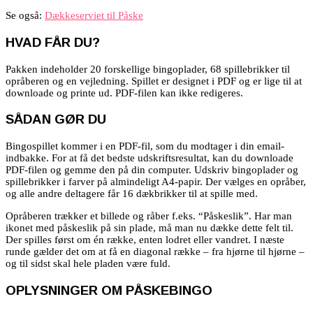
Se også:
Dækkeserviet til Påske
HVAD FÅR DU?
Pakken indeholder 20 forskellige bingoplader, 68 spillebrikker til
opråberen og en vejledning. Spillet er designet i PDF og er lige til at
downloade og printe ud. PDF-filen kan ikke redigeres.
SÅDAN GØR DU
Bingospillet kommer i en PDF-fil, som du modtager i din email-
indbakke. For at få det bedste udskriftsresultat, kan du downloade
PDF-filen og gemme den på din computer. Udskriv bingoplader og
spillebrikker i farver på almindeligt A4-papir. Der vælges en opråber,
og alle andre deltagere får 16 dækbrikker til at spille med.
Opråberen trækker et billede og råber f.eks. “Påskeslik”. Har man
ikonet med påskeslik på sin plade, må man nu dække dette felt til.
Der spilles først om én række, enten lodret eller vandret. I næste
runde gælder det om at få en diagonal række – fra hjørne til hjørne –
og til sidst skal hele pladen være fuld.
OPLYSNINGER OM PÅSKEBINGO