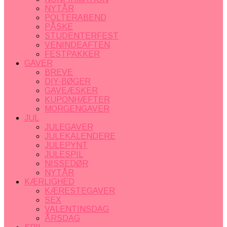
NYTÅR
POLTERABEND
PÅSKE
STUDENTERFEST
VENINDEAFTEN
FESTPAKKER
GAVER
BREVE
DIY-BØGER
GAVEÆSKER
KUPONHÆFTER
MORGENGAVER
JUL
JULEGAVER
JULEKALENDERE
JULEPYNT
JULESPIL
NISSEDØR
NYTÅR
KÆRLIGHED
KÆRESTEGAVER
SEX
VALENTINSDAG
ÅRSDAG