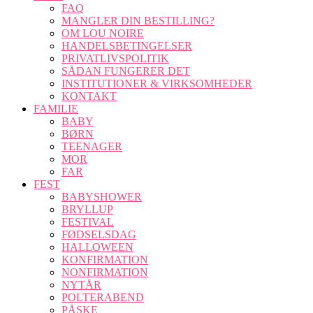
FAQ
MANGLER DIN BESTILLING?
OM LOU NOIRE
HANDELSBETINGELSER
PRIVATLIVSPOLITIK
SÅDAN FUNGERER DET
INSTITUTIONER & VIRKSOMHEDER
KONTAKT
FAMILIE
BABY
BØRN
TEENAGER
MOR
FAR
FEST
BABYSHOWER
BRYLLUP
FESTIVAL
FØDSELSDAG
HALLOWEEN
KONFIRMATION
NONFIRMATION
NYTÅR
POLTERABEND
PÅSKE