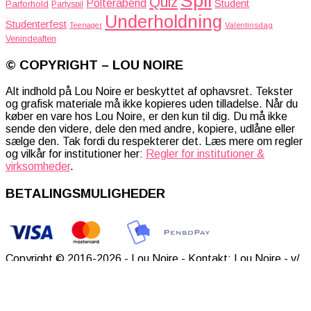
Spil
Quiz
Polterabend
Student
Parforhold
Partyspil
Underholdning
Studenterfest
Teenager
Valentinsdag
Venindeaften
© COPYRIGHT – LOU NOIRE
Alt indhold på Lou Noire er beskyttet af ophavsret. Tekster
og grafisk materiale må ikke kopieres uden tilladelse. Når du
køber en vare hos Lou Noire, er den kun til dig. Du må ikke
sende den videre, dele den med andre, kopiere, udlåne eller
sælge den. Tak fordi du respekterer det. Læs mere om regler
og vilkår for institutioner her:
Regler for institutioner &
virksomheder
.
BETALINGSMULIGHEDER
Copyright © 2016-2026 - Lou Noire - Kontakt: Lou Noire - v/
Trine Toft - Thyrasvej 2 - 5700 Svendborg - E-mail:
post@lounoire.dk - Telefon: 42 54 57 84