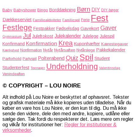
Børn
DIY
Borddækning
Baby
Babyshower
Bingo
DIY-bøger
Fest
Dækkeserviet
Familieaktiviteter
Ferie
Familiespil
Festlege
Gaver
Gavekort
Festpakker
Fødselsdag
Jul
Julekalender
Julefrokost
Julelege
Julespil
Gymnasium
Krea
Konfirmation
Kuponhæfter
Konfirmand
Kærestegaver
Pakkekalender
Nytår
Nytårsaften
Nonfirmation
Nytårslege
Kærlighed
Spil
Quiz
Polterabend
Student
Parforhold
Partyspil
Underholdning
Studenterfest
Teenager
Valentinsdag
Venindeaften
© COPYRIGHT – LOU NOIRE
Alt indhold på Lou Noire er beskyttet af ophavsret. Tekster
og grafisk materiale må ikke kopieres uden tilladelse. Når du
køber en vare hos Lou Noire, er den kun til dig. Du må ikke
sende den videre, dele den med andre, kopiere, udlåne eller
sælge den. Tak fordi du respekterer det. Læs mere om regler
og vilkår for institutioner her:
Regler for institutioner &
virksomheder
.