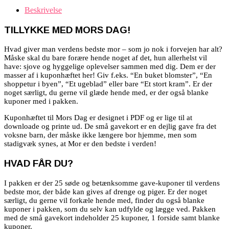
Beskrivelse
TILLYKKE MED MORS DAG!
Hvad giver man verdens bedste mor – som jo nok i forvejen har alt?
Måske skal du bare forære hende noget af det, hun allerhelst vil
have: sjove og hyggelige oplevelser sammen med dig. Dem er der
masser af i kuponhæftet her! Giv f.eks. “En buket blomster”, “En
shoppetur i byen”, “Et ugeblad” eller bare “Et stort kram”. Er der
noget særligt, du gerne vil glæde hende med, er der også blanke
kuponer med i pakken.
Kuponhæftet til Mors Dag er designet i PDF og er lige til at
downloade og printe ud. De små gavekort er en dejlig gave fra det
voksne barn, der måske ikke længere bor hjemme, men som
stadigvæk synes, at Mor er den bedste i verden!
HVAD FÅR DU?
I pakken er der 25 søde og betænksomme gave-kuponer til verdens
bedste mor, der både kan gives af drenge og piger. Er der noget
særligt, du gerne vil forkæle hende med, finder du også blanke
kuponer i pakken, som du selv kan udfylde og lægge ved. Pakken
med de små gavekort indeholder 25 kuponer, 1 forside samt blanke
kuponer.