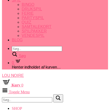
SPIL
BINGO
DRUKSPIL
FERIE
PARTYSPIL
QUIZ
SAMTALEKORT
SPILPAKKER
VENDESPIL
BLOG
Søg
0
Henter indholdet af kurven...
LOU NOIRE
Kurv
0
Toggle Menu
SHOP