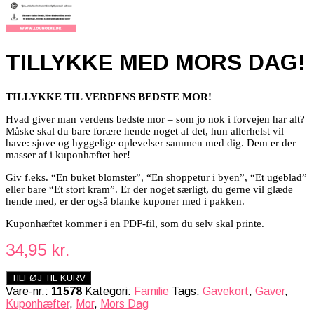
TILLYKKE MED MORS DAG!
TILLYKKE TIL VERDENS BEDSTE MOR!
Hvad giver man verdens bedste mor – som jo nok i forvejen har alt?
Måske skal du bare forære hende noget af det, hun allerhelst vil
have: sjove og hyggelige oplevelser sammen med dig. Dem er der
masser af i kuponhæftet her!
Giv f.eks. “En buket blomster”, “En shoppetur i byen”, “Et ugeblad”
eller bare “Et stort kram”. Er der noget særligt, du gerne vil glæde
hende med, er der også blanke kuponer med i pakken.
Kuponhæftet kommer i en PDF-fil, som du selv skal printe.
34,95
kr.
TILFØJ TIL KURV
Vare-nr.:
11578
Kategori:
Familie
Tags:
Gavekort
,
Gaver
,
Kuponhæfter
,
Mor
,
Mors Dag