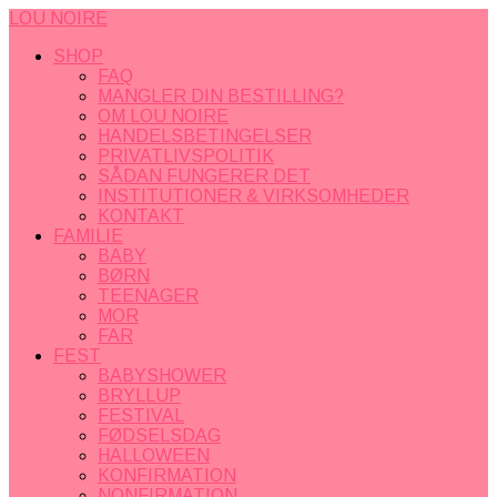
LOU NOIRE
SHOP
FAQ
MANGLER DIN BESTILLING?
OM LOU NOIRE
HANDELSBETINGELSER
PRIVATLIVSPOLITIK
SÅDAN FUNGERER DET
INSTITUTIONER & VIRKSOMHEDER
KONTAKT
FAMILIE
BABY
BØRN
TEENAGER
MOR
FAR
FEST
BABYSHOWER
BRYLLUP
FESTIVAL
FØDSELSDAG
HALLOWEEN
KONFIRMATION
NONFIRMATION