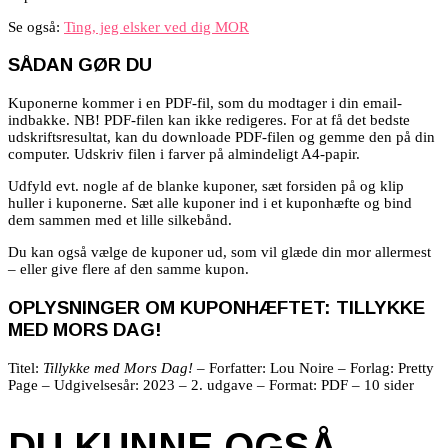
Se også:
Ting, jeg elsker ved dig MOR
SÅDAN GØR DU
Kuponerne kommer i en PDF-fil, som du modtager i din email-
indbakke. NB! PDF-filen kan ikke redigeres. For at få det bedste
udskriftsresultat, kan du downloade PDF-filen og gemme den på din
computer. Udskriv filen i farver på almindeligt A4-papir.
Udfyld evt. nogle af de blanke kuponer, sæt forsiden på og klip
huller i kuponerne.
Sæt alle kuponer ind i et kuponhæfte og bind
dem sammen med et lille silkebånd.
Du kan også vælge de kuponer ud, som vil glæde din mor allermest
– eller give flere af den samme kupon.
OPLYSNINGER OM KUPONHÆFTET: TILLYKKE
MED MORS DAG!
Titel:
Tillykke med Mors Dag!
– Forfatter: Lou Noire – Forlag: Pretty
Page – Udgivelsesår: 2023 – 2. udgave – Format: PDF – 10 sider
DU KUNNE OGSÅ