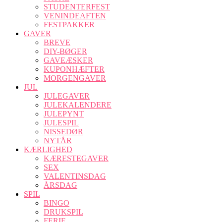
STUDENTERFEST
VENINDEAFTEN
FESTPAKKER
GAVER
BREVE
DIY-BØGER
GAVEÆSKER
KUPONHÆFTER
MORGENGAVER
JUL
JULEGAVER
JULEKALENDERE
JULEPYNT
JULESPIL
NISSEDØR
NYTÅR
KÆRLIGHED
KÆRESTEGAVER
SEX
VALENTINSDAG
ÅRSDAG
SPIL
BINGO
DRUKSPIL
FERIE