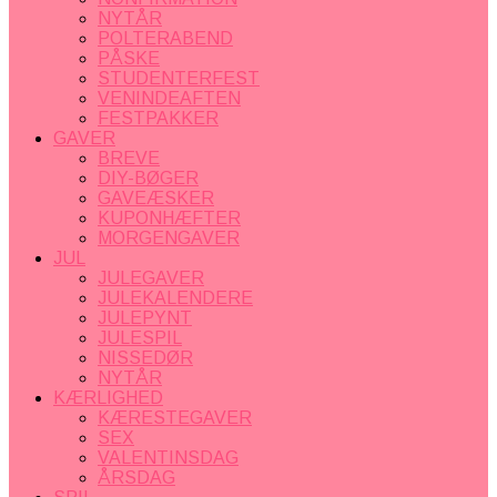
NYTÅR
POLTERABEND
PÅSKE
STUDENTERFEST
VENINDEAFTEN
FESTPAKKER
GAVER
BREVE
DIY-BØGER
GAVEÆSKER
KUPONHÆFTER
MORGENGAVER
JUL
JULEGAVER
JULEKALENDERE
JULEPYNT
JULESPIL
NISSEDØR
NYTÅR
KÆRLIGHED
KÆRESTEGAVER
SEX
VALENTINSDAG
ÅRSDAG