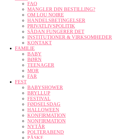
FAQ
MANGLER DIN BESTILLING?
OM LOU NOIRE
HANDELSBETINGELSER
PRIVATLIVSPOLITIK
SÅDAN FUNGERER DET
INSTITUTIONER & VIRKSOMHEDER
KONTAKT
FAMILIE
BABY
BØRN
TEENAGER
MOR
FAR
FEST
BABYSHOWER
BRYLLUP
FESTIVAL
FØDSELSDAG
HALLOWEEN
KONFIRMATION
NONFIRMATION
NYTÅR
POLTERABEND
PÅSKE