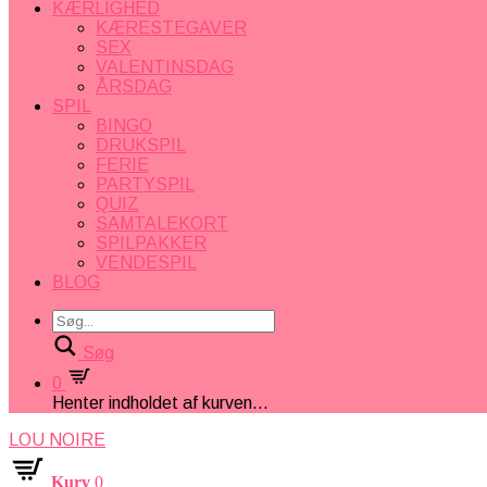
KÆRLIGHED
KÆRESTEGAVER
SEX
VALENTINSDAG
ÅRSDAG
SPIL
BINGO
DRUKSPIL
FERIE
PARTYSPIL
QUIZ
SAMTALEKORT
SPILPAKKER
VENDESPIL
BLOG
Søg
0
Henter indholdet af kurven...
LOU NOIRE
Kurv
0