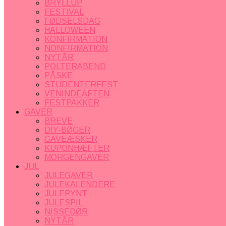
BRYLLUP
FESTIVAL
FØDSELSDAG
HALLOWEEN
KONFIRMATION
NONFIRMATION
NYTÅR
POLTERABEND
PÅSKE
STUDENTERFEST
VENINDEAFTEN
FESTPAKKER
GAVER
BREVE
DIY-BØGER
GAVEÆSKER
KUPONHÆFTER
MORGENGAVER
JUL
JULEGAVER
JULEKALENDERE
JULEPYNT
JULESPIL
NISSEDØR
NYTÅR