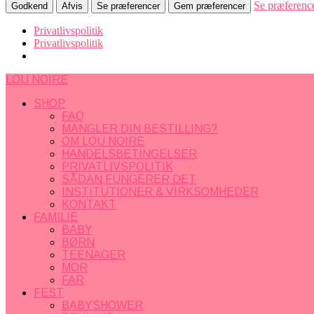
Se præferenc
Godkend
Afvis
Se præferencer
Gem præferencer
Privatlivspolitik
Privatlivspolitik
LOU NOIRE
SHOP
FAQ
MANGLER DIN BESTILLING?
OM LOU NOIRE
HANDELSBETINGELSER
PRIVATLIVSPOLITIK
SÅDAN FUNGERER DET
INSTITUTIONER & VIRKSOMHEDER
KONTAKT
FAMILIE
BABY
BØRN
TEENAGER
MOR
FAR
FEST
BABYSHOWER