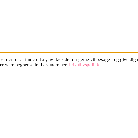
er der for at finde ud af, hvilke sider du gerne vil besøge - og give di
oner være begrænsede. Læs mere her:
Privatlivspolitik
.