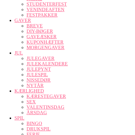
STUDENTERFEST
VENINDEAFTEN
FESTPAKKER
GAVER
BREVE
DIY-BØGER
GAVEÆSKER
KUPONHÆFTER
MORGENGAVER
JUL
JULEGAVER
JULEKALENDERE
JULEPYNT
JULESPIL
NISSEDØR
NYTÅR
KÆRLIGHED
KÆRESTEGAVER
SEX
VALENTINSDAG
ÅRSDAG
SPIL
BINGO
DRUKSPIL
FERIE