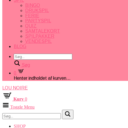
SPIL
BINGO
DRUKSPIL
FERIE
PARTYSPIL
QUIZ
SAMTALEKORT
SPILPAKKER
VENDESPIL
BLOG
Søg
0
Henter indholdet af kurven...
LOU NOIRE
Kurv
0
Toggle Menu
SHOP