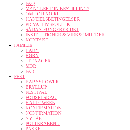
FAQ
MANGLER DIN BESTILLING?
OM LOU NOIRE
HANDELSBETINGELSER
PRIVATLIVSPOLITIK
SÅDAN FUNGERER DET
INSTITUTIONER & VIRKSOMHEDER
KONTAKT
FAMILIE
BABY
BØRN
TEENAGER
MOR
FAR
FEST
BABYSHOWER
BRYLLUP
FESTIVAL
FØDSELSDAG
HALLOWEEN
KONFIRMATION
NONFIRMATION
NYTÅR
POLTERABEND
PÅSKE