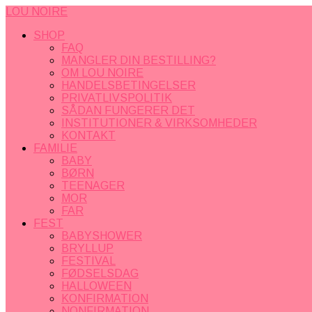
LOU NOIRE
SHOP
FAQ
MANGLER DIN BESTILLING?
OM LOU NOIRE
HANDELSBETINGELSER
PRIVATLIVSPOLITIK
SÅDAN FUNGERER DET
INSTITUTIONER & VIRKSOMHEDER
KONTAKT
FAMILIE
BABY
BØRN
TEENAGER
MOR
FAR
FEST
BABYSHOWER
BRYLLUP
FESTIVAL
FØDSELSDAG
HALLOWEEN
KONFIRMATION
NONFIRMATION