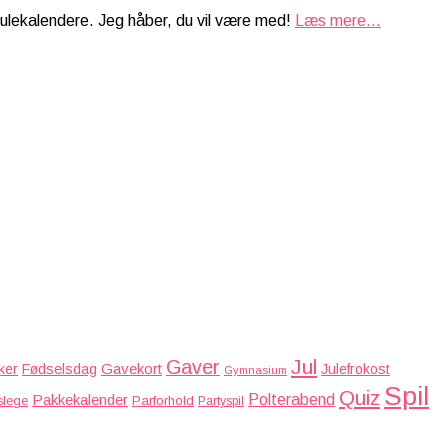
julekalendere. Jeg håber, du vil være med!
Læs mere...
Jul
Gaver
Gavekort
ker
Fødselsdag
Julefrokost
Gymnasium
Spil
Quiz
Pakkekalender
Polterabend
Parforhold
slege
Partyspil