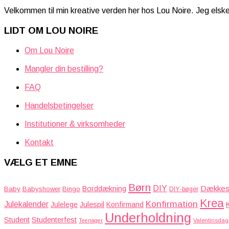
Velkommen til min kreative verden her hos Lou Noire. Jeg elsk
LIDT OM LOU NOIRE
Om Lou Noire
Mangler din bestilling?
FAQ
Handelsbetingelser
Institutioner & virksomheder
Kontakt
VÆLG ET EMNE
Børn
DIY
Dækkese
Borddækning
Baby
Babyshower
Bingo
DIY-bøger
Krea
Konfirmation
Julekalender
Julelege
Julespil
Konfirmand
Underholdning
Student
Studenterfest
Teenager
Valentinsdag