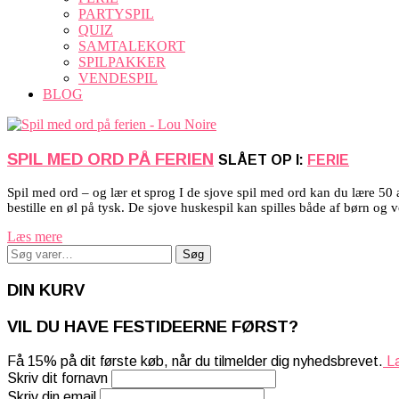
PARTYSPIL
QUIZ
SAMTALEKORT
SPILPAKKER
VENDESPIL
BLOG
SPIL MED ORD PÅ FERIEN
SLÅET OP I:
FERIE
Spil med ord – og lær et sprog I de sjove spil med ord kan du lære 50 af
bestille en øl på tysk. De sjove huskespil kan spilles både af børn og v
Læs mere
Søg
Søg
efter:
DIN KURV
VIL DU HAVE FESTIDEERNE FØRST?
Få 15% på dit første køb, når du tilmelder dig nyhedsbrevet.
Læ
Skriv dit fornavn
Skriv din email