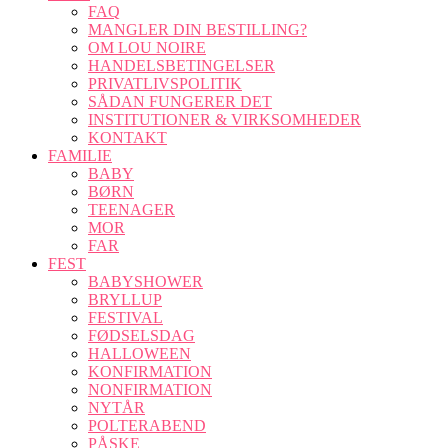
FAQ
MANGLER DIN BESTILLING?
OM LOU NOIRE
HANDELSBETINGELSER
PRIVATLIVSPOLITIK
SÅDAN FUNGERER DET
INSTITUTIONER & VIRKSOMHEDER
KONTAKT
FAMILIE
BABY
BØRN
TEENAGER
MOR
FAR
FEST
BABYSHOWER
BRYLLUP
FESTIVAL
FØDSELSDAG
HALLOWEEN
KONFIRMATION
NONFIRMATION
NYTÅR
POLTERABEND
PÅSKE