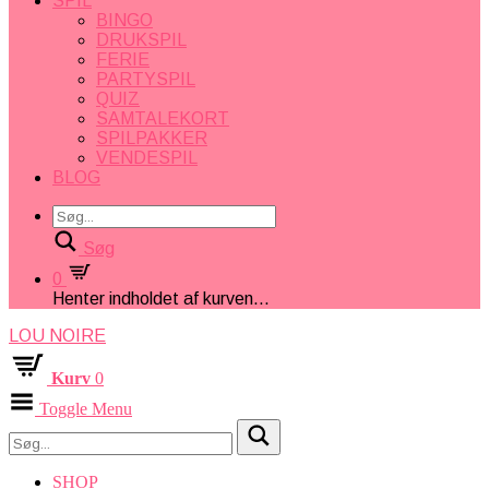
SPIL
BINGO
DRUKSPIL
FERIE
PARTYSPIL
QUIZ
SAMTALEKORT
SPILPAKKER
VENDESPIL
BLOG
Søg
0
Henter indholdet af kurven...
LOU NOIRE
Kurv
0
Toggle Menu
SHOP