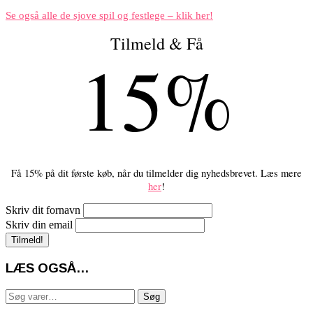
Se også alle de sjove spil og festlege – klik her!
Tilmeld & Få
15%
Få 15% på dit første køb, når du tilmelder dig nyhedsbrevet. Læs mere
her
!
Skriv dit fornavn
Skriv din email
LÆS OGSÅ…
Søg
Søg
efter: