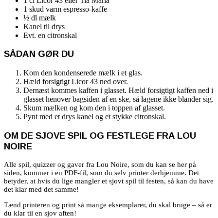
1 cl Licor 43 eller Tia Maria
1 skud varm espresso-kaffe
½ dl mælk
Kanel til drys
Evt. en citronskal
SÅDAN GØR DU
Kom den kondenserede mælk i et glas.
Hæld forsigtigt Licor 43 ned over.
Dernæst kommes kaffen i glasset. Hæld forsigtigt kaffen ned i
glasset henover bagsiden af en ske, så lagene ikke blander sig.
Skum mælken og kom den i toppen af glasset.
Pynt med et drys kanel og et stykke citronskal.
OM DE SJOVE SPIL OG FESTLEGE FRA LOU
NOIRE
Alle spil, quizzer og gaver fra Lou Noire, som du kan se her på
siden, kommer i en PDF-fil, som du selv printer derhjemme. Det
betyder, at hvis du lige mangler et sjovt spil til festen, så kan du have
det klar med det samme!
Tænd printeren og print så mange eksemplarer, du skal bruge – så er
du klar til en sjov aften!