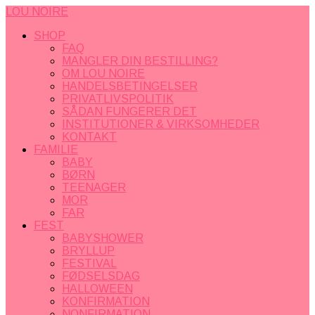
LOU NOIRE
SHOP
FAQ
MANGLER DIN BESTILLING?
OM LOU NOIRE
HANDELSBETINGELSER
PRIVATLIVSPOLITIK
SÅDAN FUNGERER DET
INSTITUTIONER & VIRKSOMHEDER
KONTAKT
FAMILIE
BABY
BØRN
TEENAGER
MOR
FAR
FEST
BABYSHOWER
BRYLLUP
FESTIVAL
FØDSELSDAG
HALLOWEEN
KONFIRMATION
NONFIRMATION