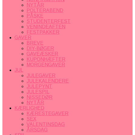
NYTÅR
POLTERABEND
PÅSKE
STUDENTERFEST
VENINDEAFTEN
FESTPAKKER
GAVER
BREVE
DIY-BØGER
GAVEÆSKER
KUPONHÆFTER
MORGENGAVER
JUL
JULEGAVER
JULEKALENDERE
JULEPYNT
JULESPIL
NISSEDØR
NYTÅR
KÆRLIGHED
KÆRESTEGAVER
SEX
VALENTINSDAG
ÅRSDAG