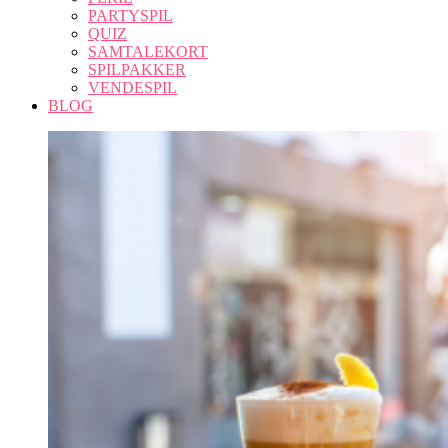
PARTYSPIL
QUIZ
SAMTALEKORT
SPILPAKKER
VENDESPIL
BLOG