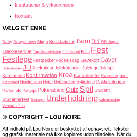
Institutioner & virksomheder
Kontakt
VÆLG ET EMNE
Børn
DIY
Borddækning
Baby
Babyshower
Bingo
DIY-bøger
Fest
Dækkeserviet
Familieaktiviteter
Ferie
Familiespil
Festlege
Gaver
Gavekort
Festpakker
Fødselsdag
Jul
Julekalender
Julefrokost
Julelege
Julespil
Gymnasium
Krea
Konfirmation
Kuponhæfter
Konfirmand
Kærestegaver
Pakkekalender
Nytår
Nytårsaften
Nonfirmation
Nytårslege
Kærlighed
Spil
Quiz
Polterabend
Student
Parforhold
Partyspil
Underholdning
Studenterfest
Teenager
Valentinsdag
Venindeaften
© COPYRIGHT – LOU NOIRE
Alt indhold på Lou Noire er beskyttet af ophavsret. Tekster
og grafisk materiale må ikke kopieres uden tilladelse. Når du