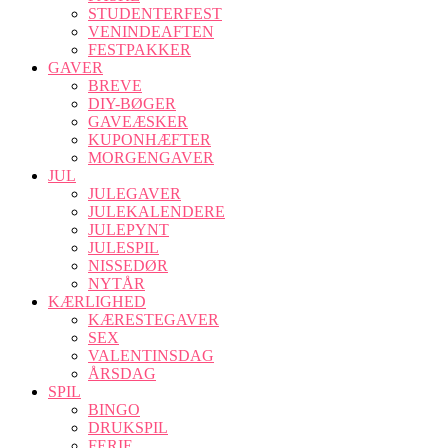
STUDENTERFEST
VENINDEAFTEN
FESTPAKKER
GAVER
BREVE
DIY-BØGER
GAVEÆSKER
KUPONHÆFTER
MORGENGAVER
JUL
JULEGAVER
JULEKALENDERE
JULEPYNT
JULESPIL
NISSEDØR
NYTÅR
KÆRLIGHED
KÆRESTEGAVER
SEX
VALENTINSDAG
ÅRSDAG
SPIL
BINGO
DRUKSPIL
FERIE