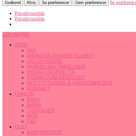
Se præferenc
Godkend
Afvis
Se præferencer
Gem præferencer
Privatlivspolitik
Privatlivspolitik
LOU NOIRE
SHOP
FAQ
MANGLER DIN BESTILLING?
OM LOU NOIRE
HANDELSBETINGELSER
PRIVATLIVSPOLITIK
SÅDAN FUNGERER DET
INSTITUTIONER & VIRKSOMHEDER
KONTAKT
FAMILIE
BABY
BØRN
TEENAGER
MOR
FAR
FEST
BABYSHOWER