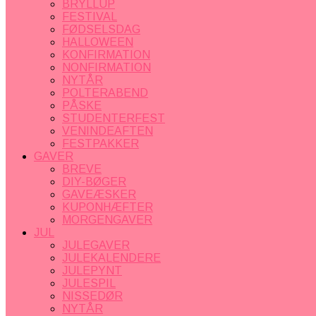
BRYLLUP
FESTIVAL
FØDSELSDAG
HALLOWEEN
KONFIRMATION
NONFIRMATION
NYTÅR
POLTERABEND
PÅSKE
STUDENTERFEST
VENINDEAFTEN
FESTPAKKER
GAVER
BREVE
DIY-BØGER
GAVEÆSKER
KUPONHÆFTER
MORGENGAVER
JUL
JULEGAVER
JULEKALENDERE
JULEPYNT
JULESPIL
NISSEDØR
NYTÅR