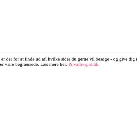
er der for at finde ud af, hvilke sider du gerne vil besøge - og give di
oner være begrænsede. Læs mere her:
Privatlivspolitik
.