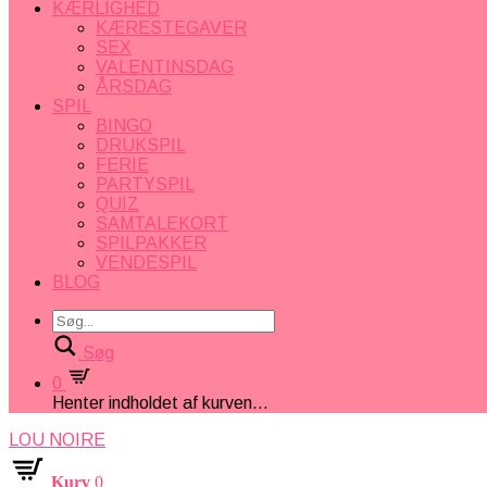
KÆRLIGHED
KÆRESTEGAVER
SEX
VALENTINSDAG
ÅRSDAG
SPIL
BINGO
DRUKSPIL
FERIE
PARTYSPIL
QUIZ
SAMTALEKORT
SPILPAKKER
VENDESPIL
BLOG
Søg
0
Henter indholdet af kurven...
LOU NOIRE
Kurv
0