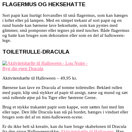
FLAGERMUS OG HEKSEHATTE
Sort papir kan hurtigt forvandles til små flagermus, som kan hænges
i loftet eller på lampen. Med en simpel trekant af sort papir og en
rund bunde kan børnene lave heksehatte, som kan pyntes med
glimmer, små pomponer eller tegnes på med tuscher. Både flagermus
og hatte kan bruges som dekoration eller som en del af halloween-
lege.
TOILETRULLE-DRACULA
Aktivitetshæfte til Halloween – 49,95 kr.
Børnene kan lave en Dracula af tomme toiletruller. Beklæd rullen
med papir, klip små stykker af papir til ansigt, næse og mund og sæt
små rullende øjne på fra Tiger eller Søstrene Grene.
Brug et stykke trakantet papir som kappe, som sættes fast med lim
eller tape. Den lille Dracula kan stå på bordet, hænges i vinduet eller
bruges som del af en mini-halloween-scene.
Er du ikke helt så kreativ, kan du bare bruge skabelonen til Dracula
fra den sjove Halloweenpakke:
Aktivitetshæfte til Halloween
. Han