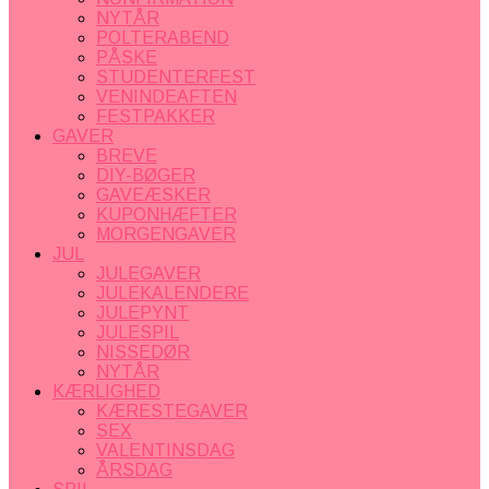
NYTÅR
POLTERABEND
PÅSKE
STUDENTERFEST
VENINDEAFTEN
FESTPAKKER
GAVER
BREVE
DIY-BØGER
GAVEÆSKER
KUPONHÆFTER
MORGENGAVER
JUL
JULEGAVER
JULEKALENDERE
JULEPYNT
JULESPIL
NISSEDØR
NYTÅR
KÆRLIGHED
KÆRESTEGAVER
SEX
VALENTINSDAG
ÅRSDAG