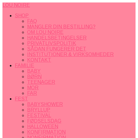
LOU NOIRE
SHOP
FAQ
MANGLER DIN BESTILLING?
OM LOU NOIRE
HANDELSBETINGELSER
PRIVATLIVSPOLITIK
SÅDAN FUNGERER DET
INSTITUTIONER & VIRKSOMHEDER
KONTAKT
FAMILIE
BABY
BØRN
TEENAGER
MOR
FAR
FEST
BABYSHOWER
BRYLLUP
FESTIVAL
FØDSELSDAG
HALLOWEEN
KONFIRMATION
NONFIRMATION