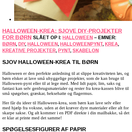
HALLOWEEN-KREA: SJOVE DIY-PROJEKTER
FOR BØRN
SLÅET OP I:
HALLOWEEN
– EMNER:
BØRN
,
DIY
,
HALLOWEEN
,
HALLOWEENPYNT
,
KREA
,
KREATIVE PROJEKTER
,
PYNT
,
SKABELON
SJOV HALLOWEEN-KREA TIL BØRN
Halloween er den perfekte anledning til at slippe kreativiteten løs, og
børn elsker at lave små uhyggelige projekter, som de kan bruge til
Halloween-pynt eller til at lege med. Med lidt papir, lim, saks og
fantasi kan selv genbrugsmaterialer og rester fra krea-kassen blive til
små spøgelser, græskar, heksehatte og flagermus.
Her får du ideer til Halloween-krea, som børn kan lave selv eller
med hjælp fra voksne, uden at det kræver dyre materialer eller alt for
skarpe sakse. Og alt kommer i en PDF direkte i din mailbakke, så det
er klar at printe med det samme!
SPØGELSESFIGURER AF PAPIR