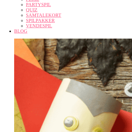
PARTYSPIL
QUIZ
SAMTALEKORT
SPILPAKKER
VENDESPIL
BLOG