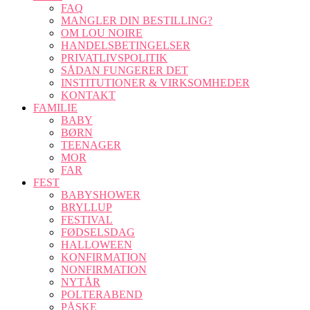
FAQ
MANGLER DIN BESTILLING?
OM LOU NOIRE
HANDELSBETINGELSER
PRIVATLIVSPOLITIK
SÅDAN FUNGERER DET
INSTITUTIONER & VIRKSOMHEDER
KONTAKT
FAMILIE
BABY
BØRN
TEENAGER
MOR
FAR
FEST
BABYSHOWER
BRYLLUP
FESTIVAL
FØDSELSDAG
HALLOWEEN
KONFIRMATION
NONFIRMATION
NYTÅR
POLTERABEND
PÅSKE