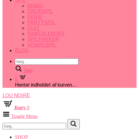
SPIL
BINGO
DRUKSPIL
FERIE
PARTYSPIL
QUIZ
SAMTALEKORT
SPILPAKKER
VENDESPIL
BLOG
Søg
0
Henter indholdet af kurven...
LOU NOIRE
Kurv
0
Toggle Menu
SHOP