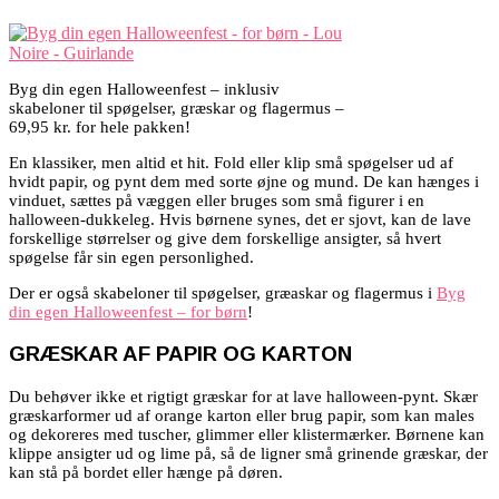
Byg din egen Halloweenfest – inklusiv
skabeloner til spøgelser, græskar og flagermus –
69,95 kr. for hele pakken!
En klassiker, men altid et hit. Fold eller klip små spøgelser ud af
hvidt papir, og pynt dem med sorte øjne og mund. De kan hænges i
vinduet, sættes på væggen eller bruges som små figurer i en
halloween-dukkeleg. Hvis børnene synes, det er sjovt, kan de lave
forskellige størrelser og give dem forskellige ansigter, så hvert
spøgelse får sin egen personlighed.
Der er også skabeloner til spøgelser, græaskar og flagermus i
Byg
din egen Halloweenfest – for børn
!
GRÆSKAR AF PAPIR OG KARTON
Du behøver ikke et rigtigt græskar for at lave halloween-pynt. Skær
græskarformer ud af orange karton eller brug papir, som kan males
og dekoreres med tuscher, glimmer eller klistermærker. Børnene kan
klippe ansigter ud og lime på, så de ligner små grinende græskar, der
kan stå på bordet eller hænge på døren.