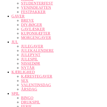
STUDENTERFEST
VENINDEAFTEN
FESTPAKKER
GAVER
BREVE
DIY-BØGER
GAVEÆSKER
KUPONHÆFTER
MORGENGAVER
JUL
JULEGAVER
JULEKALENDERE
JULEPYNT
JULESPIL
NISSEDØR
NYTÅR
KÆRLIGHED
KÆRESTEGAVER
SEX
VALENTINSDAG
ÅRSDAG
SPIL
BINGO
DRUKSPIL
FERIE