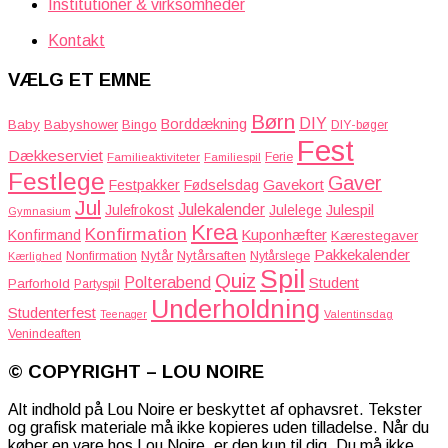
Institutioner & virksomheder
Kontakt
VÆLG ET EMNE
Børn
DIY
Borddækning
Baby
Babyshower
Bingo
DIY-bøger
Fest
Dækkeserviet
Familieaktiviteter
Ferie
Familiespil
Festlege
Gaver
Gavekort
Festpakker
Fødselsdag
Jul
Julekalender
Julefrokost
Julelege
Julespil
Gymnasium
Krea
Konfirmation
Kuponhæfter
Konfirmand
Kærestegaver
Pakkekalender
Nytår
Nytårsaften
Nonfirmation
Nytårslege
Kærlighed
Spil
Quiz
Polterabend
Student
Parforhold
Partyspil
Underholdning
Studenterfest
Teenager
Valentinsdag
Venindeaften
© COPYRIGHT – LOU NOIRE
Alt indhold på Lou Noire er beskyttet af ophavsret. Tekster
og grafisk materiale må ikke kopieres uden tilladelse. Når du
køber en vare hos Lou Noire, er den kun til dig. Du må ikke