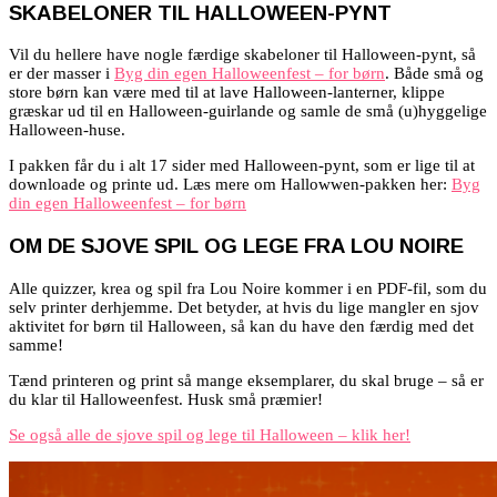
SKABELONER TIL HALLOWEEN-PYNT
Vil du hellere have nogle færdige skabeloner til Halloween-pynt, så
er der masser i
Byg din egen Halloweenfest – for børn
. Både små og
store børn kan være med til at lave Halloween-lanterner, klippe
græskar ud til en Halloween-guirlande og samle de små (u)hyggelige
Halloween-huse.
I pakken får du i alt 17 sider med Halloween-pynt, som er lige til at
downloade og printe ud. Læs mere om Hallowwen-pakken her:
Byg
din egen Halloweenfest – for børn
OM DE SJOVE SPIL OG LEGE FRA LOU NOIRE
Alle quizzer, krea og spil fra Lou Noire kommer i en PDF-fil, som du
selv printer derhjemme. Det betyder, at hvis du lige mangler en sjov
aktivitet for børn til Halloween, så kan du have den færdig med det
samme!
Tænd printeren og print så mange eksemplarer, du skal bruge – så er
du klar til Halloweenfest. Husk små præmier!
Se også alle de sjove spil og lege til Halloween – klik her!