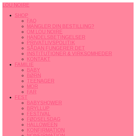
LOU NOIRE
SHOP
FAQ
MANGLER DIN BESTILLING?
OM LOU NOIRE
HANDELSBETINGELSER
PRIVATLIVSPOLITIK
SÅDAN FUNGERER DET
INSTITUTIONER & VIRKSOMHEDER
KONTAKT
FAMILIE
BABY
BØRN
TEENAGER
MOR
FAR
FEST
BABYSHOWER
BRYLLUP
FESTIVAL
FØDSELSDAG
HALLOWEEN
KONFIRMATION
NONFIRMATION