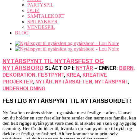
PARTYSPIL
QUIZ
SAMTALEKORT
SPILPAKKER
VENDESPIL
BLOG
NYTÅRSPYNT TIL NYTÅRSFEST OG
NYTÅRSBORD
SLÅET OP I:
NYTÅR
– EMNER:
BØRN
,
DEKORATION
,
FESTPYNT
,
KREA
,
KREATIVE
PROJEKTER
,
NYTÅR
,
NYTÅRSAFTEN
,
NYTÅRSPYNT
,
UNDERHOLDNING
FESTLIG NYTÅRSPYNT TIL NYTÅRSBORDET!
Nytårsaften er årets sidste – og måske mest festlige – aften. Uanset
om du holder en stor fest eller bare samler den nærmeste familie, kan
den helt rigtige nytårspynt være med til at skabe en skøn og hyggelig
stemning. Her får du ideer til, hvordan du kan pynte op til nytår og
dække et festligt nytårsbord. Alt her kommer som print-selv