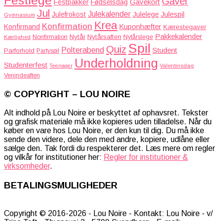
Festlege
Gaver
Gavekort
Festpakker
Fødselsdag
Jul
Julekalender
Julefrokost
Julelege
Julespil
Gymnasium
Krea
Konfirmation
Kuponhæfter
Konfirmand
Kærestegaver
Pakkekalender
Nytår
Nytårsaften
Nonfirmation
Nytårslege
Kærlighed
Spil
Quiz
Polterabend
Student
Parforhold
Partyspil
Underholdning
Studenterfest
Teenager
Valentinsdag
Venindeaften
© COPYRIGHT – LOU NOIRE
Alt indhold på Lou Noire er beskyttet af ophavsret. Tekster
og grafisk materiale må ikke kopieres uden tilladelse. Når du
køber en vare hos Lou Noire, er den kun til dig. Du må ikke
sende den videre, dele den med andre, kopiere, udlåne eller
sælge den. Tak fordi du respekterer det. Læs mere om regler
og vilkår for institutioner her:
Regler for institutioner &
virksomheder
.
BETALINGSMULIGHEDER
Copyright © 2016-2026 - Lou Noire - Kontakt: Lou Noire - v/