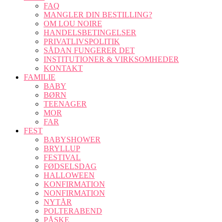
FAQ
MANGLER DIN BESTILLING?
OM LOU NOIRE
HANDELSBETINGELSER
PRIVATLIVSPOLITIK
SÅDAN FUNGERER DET
INSTITUTIONER & VIRKSOMHEDER
KONTAKT
FAMILIE
BABY
BØRN
TEENAGER
MOR
FAR
FEST
BABYSHOWER
BRYLLUP
FESTIVAL
FØDSELSDAG
HALLOWEEN
KONFIRMATION
NONFIRMATION
NYTÅR
POLTERABEND
PÅSKE