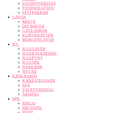
STUDENTERFEST
VENINDEAFTEN
FESTPAKKER
GAVER
BREVE
DIY-BØGER
GAVEÆSKER
KUPONHÆFTER
MORGENGAVER
JUL
JULEGAVER
JULEKALENDERE
JULEPYNT
JULESPIL
NISSEDØR
NYTÅR
KÆRLIGHED
KÆRESTEGAVER
SEX
VALENTINSDAG
ÅRSDAG
SPIL
BINGO
DRUKSPIL
FERIE