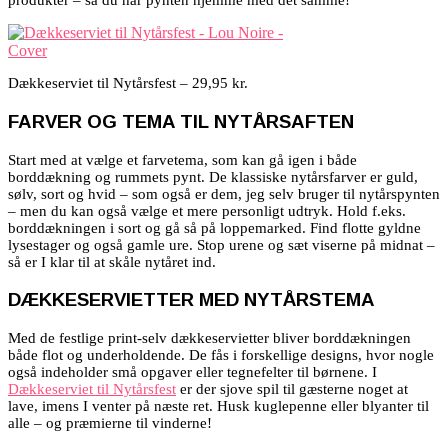
produkter – så du har pynten hjemme med det samme!
Dækkeserviet til Nytårsfest – 29,95 kr.
FARVER OG TEMA TIL NYTÅRSAFTEN
Start med at vælge et farvetema, som kan gå igen i både
borddækning og rummets pynt. De klassiske nytårsfarver er guld,
sølv, sort og hvid – som også er dem, jeg selv bruger til nytårspynten
– men du kan også vælge et mere personligt udtryk. Hold f.eks.
borddækningen i sort og gå så på loppemarked. Find flotte gyldne
lysestager og også gamle ure. Stop urene og sæt viserne på midnat –
så er I klar til at skåle nytåret ind.
DÆKKESERVIETTER MED NYTÅRSTEMA
Med de festlige print-selv dækkeservietter bliver borddækningen
både flot og underholdende. De fås i forskellige designs, hvor nogle
også indeholder små opgaver eller tegnefelter til børnene. I
Dækkeserviet til Nytårsfest
er der sjove spil til gæsterne noget at
lave, imens I venter på næste ret. Husk kuglepenne eller blyanter til
alle – og præmierne til vinderne!