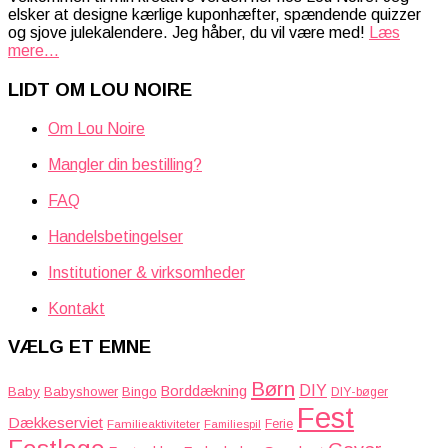
elsker at designe kærlige kuponhæfter, spændende quizzer
og sjove julekalendere. Jeg håber, du vil være med!
Læs
mere...
LIDT OM LOU NOIRE
Om Lou Noire
Mangler din bestilling?
FAQ
Handelsbetingelser
Institutioner & virksomheder
Kontakt
VÆLG ET EMNE
Børn
DIY
Borddækning
Baby
Babyshower
Bingo
DIY-bøger
Fest
Dækkeserviet
Familieaktiviteter
Ferie
Familiespil