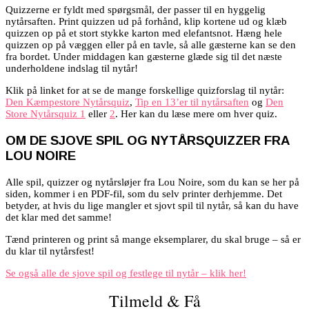
Quizzerne er fyldt med spørgsmål, der passer til en hyggelig
nytårsaften. Print quizzen ud på forhånd, klip kortene ud og klæb
quizzen op på et stort stykke karton med elefantsnot. Hæng hele
quizzen op på væggen eller på en tavle, så alle gæsterne kan se den
fra bordet. Under middagen kan gæsterne glæde sig til det næste
underholdene indslag til nytår!
Klik på linket for at se de mange forskellige quizforslag til nytår:
Den Kæmpestore Nytårsquiz
,
Tip en 13’er til nytårsaften
og
Den
Store Nytårsquiz 1
eller
2
. Her kan du læse mere om hver quiz.
OM DE SJOVE SPIL OG NYTÅRSQUIZZER FRA
LOU NOIRE
Alle spil, quizzer og nytårsløjer fra Lou Noire, som du kan se her på
siden, kommer i en PDF-fil, som du selv printer derhjemme. Det
betyder, at hvis du lige mangler et sjovt spil til nytår, så kan du have
det klar med det samme!
Tænd printeren og print så mange eksemplarer, du skal bruge – så er
du klar til nytårsfest!
Se også alle de sjove spil og festlege til nytår – klik her!
Tilmeld & Få