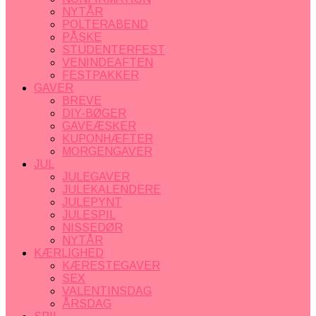
NYTÅR
POLTERABEND
PÅSKE
STUDENTERFEST
VENINDEAFTEN
FESTPAKKER
GAVER
BREVE
DIY-BØGER
GAVEÆSKER
KUPONHÆFTER
MORGENGAVER
JUL
JULEGAVER
JULEKALENDERE
JULEPYNT
JULESPIL
NISSEDØR
NYTÅR
KÆRLIGHED
KÆRESTEGAVER
SEX
VALENTINSDAG
ÅRSDAG