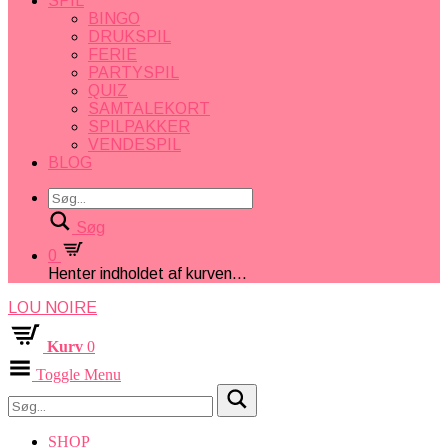
SPIL
BINGO
DRUKSPIL
FERIE
PARTYSPIL
QUIZ
SAMTALEKORT
SPILPAKKER
VENDESPIL
BLOG
Søg
0
Henter indholdet af kurven...
LOU NOIRE
Kurv
0
Toggle Menu
SHOP