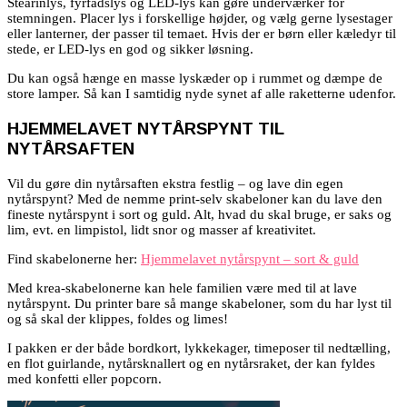
Stearinlys, fyrfadslys og LED-lys kan gøre underværker for
stemningen. Placer lys i forskellige højder, og vælg gerne lysestager
eller lanterner, der passer til temaet. Hvis der er børn eller kæledyr til
stede, er LED-lys en god og sikker løsning.
Du kan også hænge en masse lyskæder op i rummet og dæmpe de
store lamper. Så kan I samtidig nyde synet af alle raketterne udenfor.
HJEMMELAVET NYTÅRSPYNT TIL
NYTÅRSAFTEN
Vil du gøre din nytårsaften ekstra festlig – og lave din egen
nytårspynt? Med de nemme print-selv skabeloner kan du lave den
fineste nytårspynt i sort og guld. Alt, hvad du skal bruge, er saks og
lim, evt. en limpistol, lidt snor og masser af kreativitet.
Find skabelonerne her:
Hjemmelavet nytårspynt – sort & guld
Med krea-skabelonerne kan hele familien være med til at lave
nytårspynt. Du printer bare så mange skabeloner, som du har lyst til
og så skal der klippes, foldes og limes!
I pakken er der både bordkort, lykkekager, timeposer til nedtælling,
en flot guirlande, nytårsknallert og en nytårsraket, der kan fyldes
med konfetti eller popcorn.