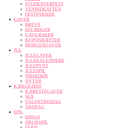
STUDENTERFEST
VENINDEAFTEN
FESTPAKKER
GAVER
BREVE
DIY-BØGER
GAVEÆSKER
KUPONHÆFTER
MORGENGAVER
JUL
JULEGAVER
JULEKALENDERE
JULEPYNT
JULESPIL
NISSEDØR
NYTÅR
KÆRLIGHED
KÆRESTEGAVER
SEX
VALENTINSDAG
ÅRSDAG
SPIL
BINGO
DRUKSPIL
FERIE