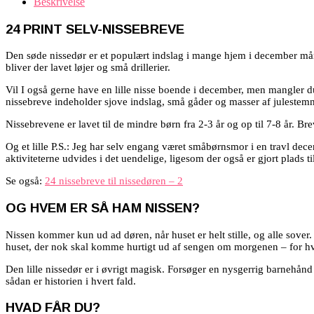
Beskrivelse
24 PRINT SELV-NISSEBREVE
Den søde nissedør er et populært indslag i mange hjem i december måne
bliver der lavet løjer og små drillerier.
Vil I også gerne have en lille nisse boende i december, men mangler du 
nissebreve indeholder sjove indslag, små gåder og masser af julestem
Nissebrevene er lavet til de mindre børn fra 2-3 år og op til 7-8 år. Bre
Og et lille P.S.: Jeg har selv engang været småbørnsmor i en travl dece
aktiviteterne udvides i det uendelige, ligesom der også er gjort plads ti
Se også:
24 nissebreve til nissedøren – 2
OG HVEM ER SÅ HAM NISSEN?
Nissen kommer kun ud ad døren, når huset er helt stille, og alle sover
huset, der nok skal komme hurtigt ud af sengen om morgenen – for hva
Den lille nissedør er i øvrigt magisk. Forsøger en nysgerrig barnehånd
sådan er historien i hvert fald.
HVAD FÅR DU?