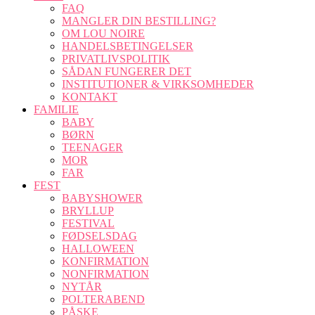
FAQ
MANGLER DIN BESTILLING?
OM LOU NOIRE
HANDELSBETINGELSER
PRIVATLIVSPOLITIK
SÅDAN FUNGERER DET
INSTITUTIONER & VIRKSOMHEDER
KONTAKT
FAMILIE
BABY
BØRN
TEENAGER
MOR
FAR
FEST
BABYSHOWER
BRYLLUP
FESTIVAL
FØDSELSDAG
HALLOWEEN
KONFIRMATION
NONFIRMATION
NYTÅR
POLTERABEND
PÅSKE