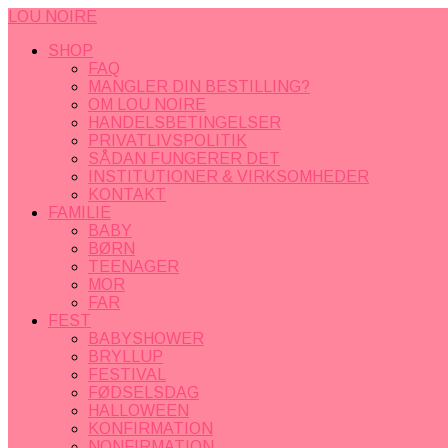
LOU NOIRE
SHOP
FAQ
MANGLER DIN BESTILLING?
OM LOU NOIRE
HANDELSBETINGELSER
PRIVATLIVSPOLITIK
SÅDAN FUNGERER DET
INSTITUTIONER & VIRKSOMHEDER
KONTAKT
FAMILIE
BABY
BØRN
TEENAGER
MOR
FAR
FEST
BABYSHOWER
BRYLLUP
FESTIVAL
FØDSELSDAG
HALLOWEEN
KONFIRMATION
NONFIRMATION