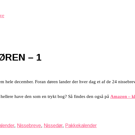
ØREN – 1
em hele december. Foran døren lander der hver dag et af de 24 nissebrev
u hellere have den som en trykt bog? Så findes den også på
Amazon – kl
alender
,
Nissebreve
,
Nissedør
,
Pakkekalender