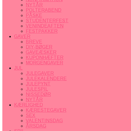
NYTÅR
POLTERABEND
PÅSKE
STUDENTERFEST
VENINDEAFTEN
FESTPAKKER
GAVER
BREVE
DIY-BØGER
GAVEÆSKER
KUPONHÆFTER
MORGENGAVER
JUL
JULEGAVER
JULEKALENDERE
JULEPYNT
JULESPIL
NISSEDØR
NYTÅR
KÆRLIGHED
KÆRESTEGAVER
SEX
VALENTINSDAG
ÅRSDAG