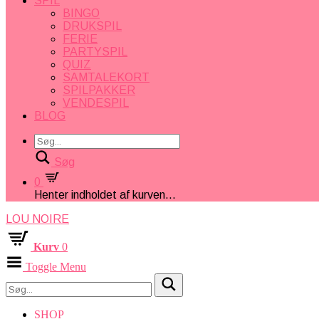
SPIL
BINGO
DRUKSPIL
FERIE
PARTYSPIL
QUIZ
SAMTALEKORT
SPILPAKKER
VENDESPIL
BLOG
Søg
0
Henter indholdet af kurven...
LOU NOIRE
Kurv
0
Toggle Menu
SHOP