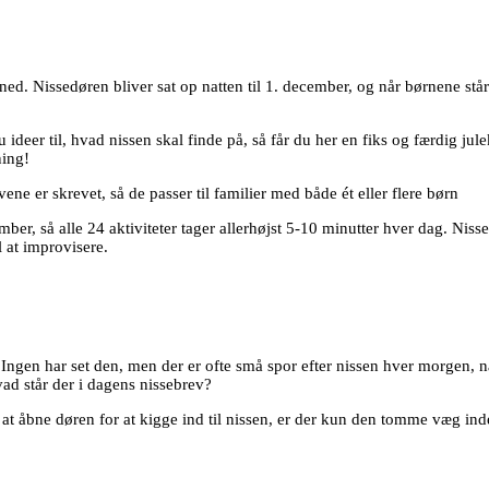
d. Nissedøren bliver sat op natten til 1. december, og når børnene står
ideer til, hvad nissen skal finde på, så får du her en fiks og færdig ju
ning!
vene er skrevet, så de passer til familier med både ét eller flere børn
mber, så alle 24 aktiviteter tager allerhøjst 5-10 minutter hver dag. Nis
l at improvisere.
. Ingen har set den, men der er ofte små spor efter nissen hver morgen, n
d står der i dagens nissebrev?
 at åbne døren for at kigge ind til nissen, er der kun den tomme væg ind