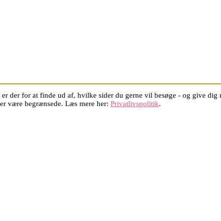
er der for at finde ud af, hvilke sider du gerne vil besøge - og give di
oner være begrænsede. Læs mere her:
Privatlivspolitik
.