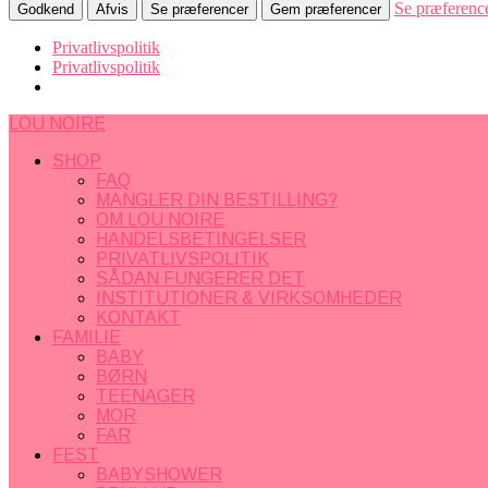
Se præferenc
Godkend
Afvis
Se præferencer
Gem præferencer
Privatlivspolitik
Privatlivspolitik
LOU NOIRE
SHOP
FAQ
MANGLER DIN BESTILLING?
OM LOU NOIRE
HANDELSBETINGELSER
PRIVATLIVSPOLITIK
SÅDAN FUNGERER DET
INSTITUTIONER & VIRKSOMHEDER
KONTAKT
FAMILIE
BABY
BØRN
TEENAGER
MOR
FAR
FEST
BABYSHOWER