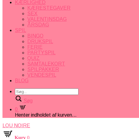
KÆRLIGHED
KÆRESTEGAVER
SEX
VALENTINSDAG
ÅRSDAG
SPIL
BINGO
DRUKSPIL
FERIE
PARTYSPIL
QUIZ
SAMTALEKORT
SPILPAKKER
VENDESPIL
BLOG
Søg
0
Henter indholdet af kurven...
LOU NOIRE
Kurv
0