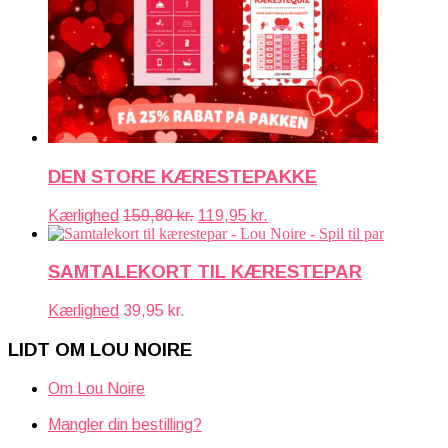
DEN STORE KÆRESTEPAKKE
Den
Den
Kærlighed
159,80
kr.
119,95
kr.
oprindelige
aktuelle
pris
pris
var:
er:
SAMTALEKORT TIL KÆRESTEPAR
159,80 kr..
119,95 kr..
Kærlighed
39,95
kr.
LIDT OM LOU NOIRE
Om Lou Noire
Mangler din bestilling?