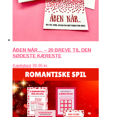
ÅBEN NÅR… – 20 BREVE TIL DEN
SØDESTE KÆRESTE
Kærlighed
39,95
kr.