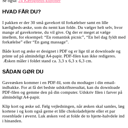
Se også:
24 Kærligheds-kuponer
HVAD FÅR DU?
I pakken er der 30 små gavekort til forkælelser samt en lille
kærligheds-æske, som du nemt kan folde. Du vælger helt selv, hvor
mange af gavekortene, du vil give. Og der er meget at vælge
imellem, for eksempel: “En romantisk picnic”, “En hel dag fyldt med
forkælelse” eller “En gang massage”.
Både kort og æske er designet i PDF og er lige til at downloade og
printe ud på almindeligt A4-papir. PDF-filen kan ikke redigeres.
Æsken måler i foldet stand ca. 3,3 x 6,3 x 6,3 cm.
SÅDAN GØR DU
Gaveæsken kommer i en PDF-fil, som du modtager i din email-
indbakke. For at få det bedste udskriftsresultat, kan du downloade
PDF-filen og gemme den på din computer. Udskriv filen i farver på
almindeligt A4-papir.
Klip kort og æske ud. Følg vejledningen, når æsken skal samles, læg
kortene i og kom også gerne et lille chokoladehjerte eller et par
rosenblade i øverst. Luk æsken ved at folde de to hjerte-halvdele ind
i hinanden.