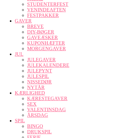
STUDENTERFEST
VENINDEAFTEN
FESTPAKKER
GAVER
BREVE
DIY-BØGER
GAVEÆSKER
KUPONHÆFTER
MORGENGAVER
JUL
JULEGAVER
JULEKALENDERE
JULEPYNT
JULESPIL
NISSEDØR
NYTÅR
KÆRLIGHED
KÆRESTEGAVER
SEX
VALENTINSDAG
ÅRSDAG
SPIL
BINGO
DRUKSPIL
FERIE