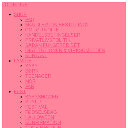
LOU NOIRE
SHOP
FAQ
MANGLER DIN BESTILLING?
OM LOU NOIRE
HANDELSBETINGELSER
PRIVATLIVSPOLITIK
SÅDAN FUNGERER DET
INSTITUTIONER & VIRKSOMHEDER
KONTAKT
FAMILIE
BABY
BØRN
TEENAGER
MOR
FAR
FEST
BABYSHOWER
BRYLLUP
FESTIVAL
FØDSELSDAG
HALLOWEEN
KONFIRMATION
NONFIRMATION