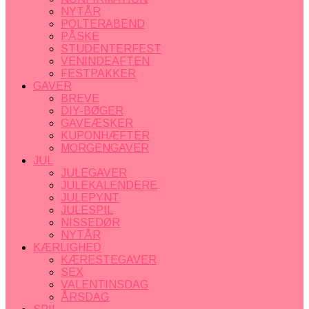
NYTÅR
POLTERABEND
PÅSKE
STUDENTERFEST
VENINDEAFTEN
FESTPAKKER
GAVER
BREVE
DIY-BØGER
GAVEÆSKER
KUPONHÆFTER
MORGENGAVER
JUL
JULEGAVER
JULEKALENDERE
JULEPYNT
JULESPIL
NISSEDØR
NYTÅR
KÆRLIGHED
KÆRESTEGAVER
SEX
VALENTINSDAG
ÅRSDAG