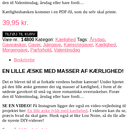
den til Valentinsdag, årsdag eller bare fordi…
Kærlighedsæsken kommer i en PDF-fil, som du selv skal printe.
39,95
kr.
TILFØJ TIL KURV
Vare-nr.:
14800
Kategori:
Kærlighed
Tags:
Årsdag
,
Gaveæsker
,
Gaver
,
Julegave
,
Kærestegaver
,
Kærlighed
,
Morgengave
,
Parforhold
,
Valentinsdag
Beskrivelse
EN LILLE ÆSKE MED MASSER AF KÆRLIGHED!
Det er blevet tid til at forkæle verdens bedste kæreste! Under hjertet
på den lille æske gemmer der sig masser af kærlighed, i form af de
sødeste gavekort til små og store romantiske overraskelser. Forær
den til Valentinsdag, årsdag eller bare fordi…
SE EN VIDEO!
På Instagram ligger der også en video-vejledning til
projektet her:
En lille æske fyldt med kærlighed
. I videoen kan du se,
præcis hvad du skal gøre. Husk også at like Lou Noire, så du får alle
de nyeste DIY-videoer!