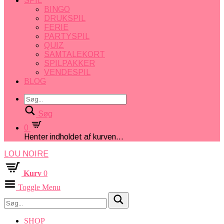
SPIL
BINGO
DRUKSPIL
FERIE
PARTYSPIL
QUIZ
SAMTALEKORT
SPILPAKKER
VENDESPIL
BLOG
Søg
0
Henter indholdet af kurven...
LOU NOIRE
Kurv
0
Toggle Menu
SHOP