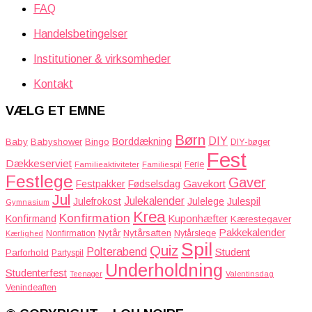
FAQ
Handelsbetingelser
Institutioner & virksomheder
Kontakt
VÆLG ET EMNE
Børn
DIY
Borddækning
Baby
Babyshower
Bingo
DIY-bøger
Fest
Dækkeserviet
Familieaktiviteter
Ferie
Familiespil
Festlege
Gaver
Gavekort
Festpakker
Fødselsdag
Jul
Julekalender
Julefrokost
Julelege
Julespil
Gymnasium
Krea
Konfirmation
Kuponhæfter
Konfirmand
Kærestegaver
Pakkekalender
Nytår
Nytårsaften
Nonfirmation
Nytårslege
Kærlighed
Spil
Quiz
Polterabend
Student
Parforhold
Partyspil
Underholdning
Studenterfest
Teenager
Valentinsdag
Venindeaften