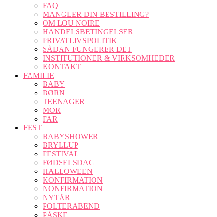
FAQ
MANGLER DIN BESTILLING?
OM LOU NOIRE
HANDELSBETINGELSER
PRIVATLIVSPOLITIK
SÅDAN FUNGERER DET
INSTITUTIONER & VIRKSOMHEDER
KONTAKT
FAMILIE
BABY
BØRN
TEENAGER
MOR
FAR
FEST
BABYSHOWER
BRYLLUP
FESTIVAL
FØDSELSDAG
HALLOWEEN
KONFIRMATION
NONFIRMATION
NYTÅR
POLTERABEND
PÅSKE