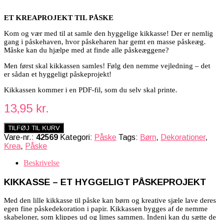
ET KREAPROJEKT TIL PÅSKE
Kom og vær med til at samle den hyggelige kikkasse! Der er nemlig
gang i påskehaven, hvor påskeharen har gemt en masse påskeæg.
Måske kan du hjælpe med at finde alle påskeæggene?
Men først skal kikkassen samles! Følg den nemme vejledning – det
er sådan et hyggeligt påskeprojekt!
Kikkassen kommer i en PDF-fil, som du selv skal printe.
13,95
kr.
TILFØJ TIL KURV
Vare-nr.:
42569
Kategori:
Påske
Tags:
Børn
,
Dekorationer
,
Krea
,
Påske
Beskrivelse
KIKKASSE – ET HYGGELIGT PÅSKEPROJEKT
Med den lille kikkasse til påske kan børn og kreative sjæle lave deres
egen fine påskedekoration i papir. Kikkassen bygges af de nemme
skabeloner, som klippes ud og limes sammen. Indeni kan du sætte de