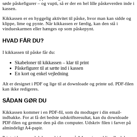
søde påskefigurer – og vupti, så er der en hel lille påskeverden inde i
kassen.
Kikkassen er en hyggelig aktivitet til påske, hvor man kan sidde og
klippe, lime og pynte. Når kikkassen er færdig, kan den stå i
vindueskarmen eller hænges op som påskepynt.
HVAD FÅR DU?
I kikkassen til påske får du:
Skabeloner til kikkassen – klar til print
Påskefigurer til at sætte ind i kassen
En kort og enkel vejledning
Alt er designet i PDF og lige til at downloade og printe ud. PDF-filen
kan ikke redigeres.
SÅDAN GØR DU
Kikkassen kommer i en PDF-fil, som du modtager i din email-
indbakke. For at få det bedste udskriftsresultat, kan du downloade
PDF-filen og gemme den på din computer. Udskriv filen i farver på
almindeligt A4-papir.