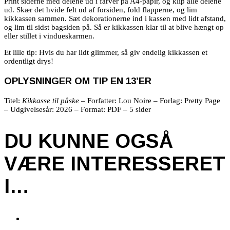
Print siderne med delene ud i farver på A4-papir, og klip alle delene
ud. Skær det hvide felt ud af forsiden, fold flapperne, og lim
kikkassen sammen. Sæt dekorationerne ind i kassen med lidt afstand,
og lim til sidst bagsiden på. Så er kikkassen klar til at blive hængt op
eller stillet i vindueskarmen.
Et lille tip: Hvis du har lidt glimmer, så giv endelig kikkassen et
ordentligt drys!
OPLYSNINGER OM TIP EN 13’ER
Titel:
Kikkasse til påske
– Forfatter: Lou Noire – Forlag: Pretty Page
– Udgivelsesår: 2026 – Format: PDF – 5 sider
DU KUNNE OGSÅ
VÆRE INTERESSERET
I…