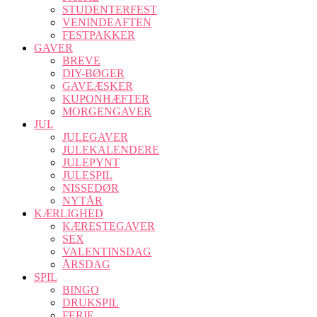
STUDENTERFEST
VENINDEAFTEN
FESTPAKKER
GAVER
BREVE
DIY-BØGER
GAVEÆSKER
KUPONHÆFTER
MORGENGAVER
JUL
JULEGAVER
JULEKALENDERE
JULEPYNT
JULESPIL
NISSEDØR
NYTÅR
KÆRLIGHED
KÆRESTEGAVER
SEX
VALENTINSDAG
ÅRSDAG
SPIL
BINGO
DRUKSPIL
FERIE