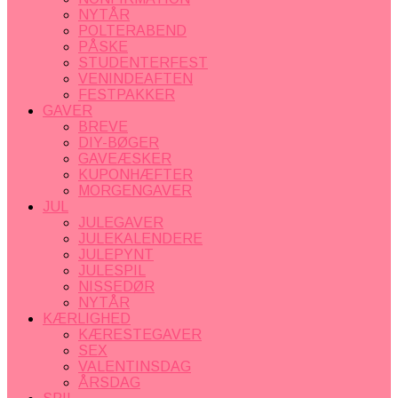
NYTÅR
POLTERABEND
PÅSKE
STUDENTERFEST
VENINDEAFTEN
FESTPAKKER
GAVER
BREVE
DIY-BØGER
GAVEÆSKER
KUPONHÆFTER
MORGENGAVER
JUL
JULEGAVER
JULEKALENDERE
JULEPYNT
JULESPIL
NISSEDØR
NYTÅR
KÆRLIGHED
KÆRESTEGAVER
SEX
VALENTINSDAG
ÅRSDAG