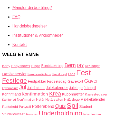
Mangler din bestilling?
FAQ
Handelsbetingelser
Institutioner & virksomheder
Kontakt
VÆLG ET EMNE
Børn
DIY
Borddækning
Baby
Babyshower
Bingo
DIY-bøger
Fest
Dækkeserviet
Familieaktiviteter
Ferie
Familiespil
Festlege
Gaver
Gavekort
Festpakker
Fødselsdag
Jul
Julekalender
Julefrokost
Julelege
Julespil
Gymnasium
Krea
Konfirmation
Kuponhæfter
Konfirmand
Kærestegaver
Pakkekalender
Nytår
Nytårsaften
Nonfirmation
Nytårslege
Kærlighed
Spil
Quiz
Polterabend
Student
Parforhold
Partyspil
Underholdning
Studenterfest
Teenager
Valentinsdag