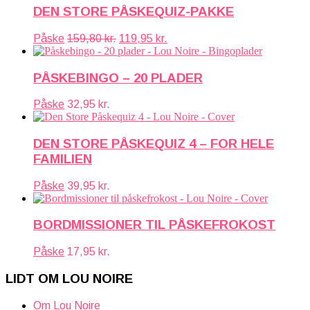
DEN STORE PÅSKEQUIZ-PAKKE
Den
Den
Påske
159,80
kr.
119,95
kr.
oprindelige
aktuelle
pris
pris
var:
er:
PÅSKEBINGO – 20 PLADER
159,80 kr..
119,95 kr..
Påske
32,95
kr.
DEN STORE PÅSKEQUIZ 4 – FOR HELE
FAMILIEN
Påske
39,95
kr.
BORDMISSIONER TIL PÅSKEFROKOST
Påske
17,95
kr.
LIDT OM LOU NOIRE
Om Lou Noire