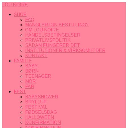
LOU NOIRE
SHOP
FAQ
MANGLER DIN BESTILLING?
OM LOU NOIRE
HANDELSBETINGELSER
PRIVATLIVSPOLITIK
SÅDAN FUNGERER DET
INSTITUTIONER & VIRKSOMHEDER
KONTAKT
FAMILIE
BABY
BØRN
TEENAGER
MOR
FAR
FEST
BABYSHOWER
BRYLLUP
FESTIVAL
FØDSELSDAG
HALLOWEEN
KONFIRMATION
NONFIRMATION