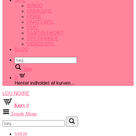
SPIL
BINGO
DRUKSPIL
FERIE
PARTYSPIL
QUIZ
SAMTALEKORT
SPILPAKKER
VENDESPIL
BLOG
Søg
0
Henter indholdet af kurven...
LOU NOIRE
Kurv
0
Toggle Menu
SHOP