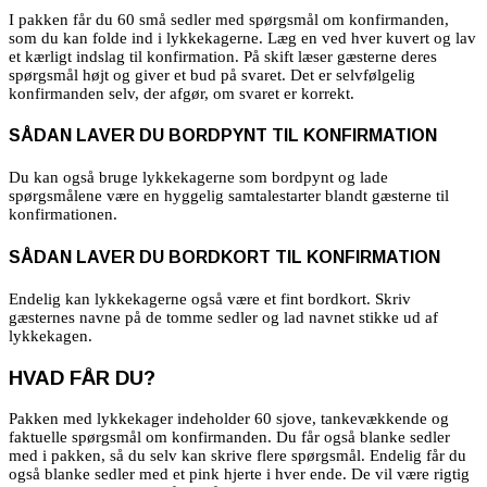
I pakken får du 60 små sedler med spørgsmål om konfirmanden,
som du kan folde ind i lykkekagerne. Læg en ved hver kuvert og lav
et kærligt indslag til konfirmation. På skift læser gæsterne deres
spørgsmål højt og giver et bud på svaret. Det er selvfølgelig
konfirmanden selv, der afgør, om svaret er korrekt.
SÅDAN LAVER DU BORDPYNT TIL KONFIRMATION
Du kan også bruge lykkekagerne som bordpynt og lade
spørgsmålene være en hyggelig samtalestarter blandt gæsterne til
konfirmationen.
SÅDAN LAVER DU BORDKORT TIL KONFIRMATION
Endelig kan lykkekagerne også være et fint bordkort. Skriv
gæsternes navne på de tomme sedler og lad navnet stikke ud af
lykkekagen.
HVAD FÅR DU?
Pakken med lykkekager indeholder 60 sjove, tankevækkende og
faktuelle spørgsmål om konfirmanden. Du får også blanke sedler
med i pakken, så du selv kan skrive flere spørgsmål. Endelig får du
også blanke sedler med et pink hjerte i hver ende. De vil være rigtig