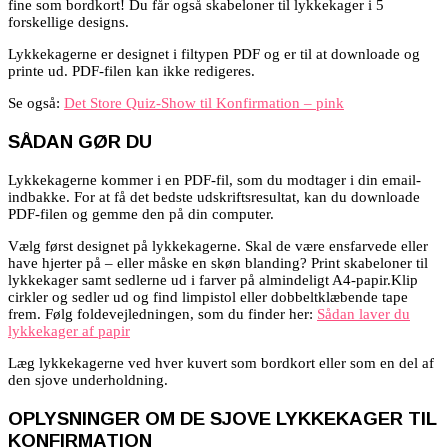
fine som bordkort! Du får også skabeloner til lykkekager i 5
forskellige designs.
Lykkekagerne er designet i filtypen PDF og er til at downloade og
printe ud. PDF-filen kan ikke redigeres.
Se også:
Det Store Quiz-Show til Konfirmation – pink
SÅDAN GØR DU
Lykkekagerne kommer i en PDF-fil, som du modtager i din email-
indbakke. For at få det bedste udskriftsresultat, kan du downloade
PDF-filen og gemme den på din computer.
Vælg først designet på lykkekagerne. Skal de være ensfarvede eller
have hjerter på – eller måske en skøn blanding? Print skabeloner til
lykkekager samt sedlerne ud i farver på almindeligt A4-papir.Klip
cirkler og sedler ud og find limpistol eller dobbeltklæbende tape
frem. Følg foldevejledningen, som du finder her:
Sådan laver du
lykkekager af papir
Læg lykkekagerne ved hver kuvert som bordkort eller som en del af
den sjove underholdning.
OPLYSNINGER OM DE SJOVE LYKKEKAGER TIL
KONFIRMATION