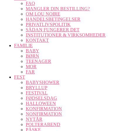
FAQ
MANGLER DIN BESTILLING?
OM LOU NOIRE
HANDELSBETINGELSER
PRIVATLIVSPOLITIK
SÅDAN FUNGERER DET
INSTITUTIONER & VIRKSOMHEDER
KONTAKT
FAMILIE
BABY
BØRN
TEENAGER
MOR
FAR
FEST
BABYSHOWER
BRYLLUP
FESTIVAL
FØDSELSDAG
HALLOWEEN
KONFIRMATION
NONFIRMATION
NYTÅR
POLTERABEND
PÅSKE