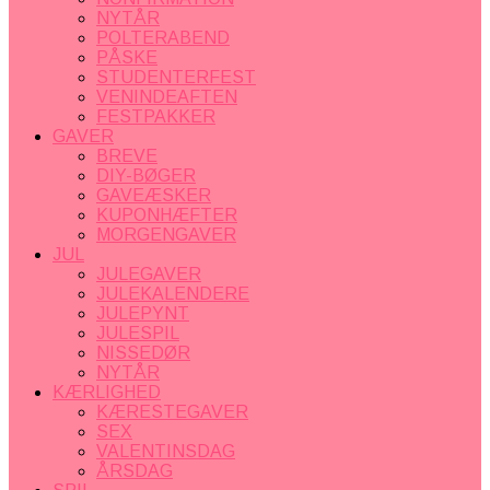
NYTÅR
POLTERABEND
PÅSKE
STUDENTERFEST
VENINDEAFTEN
FESTPAKKER
GAVER
BREVE
DIY-BØGER
GAVEÆSKER
KUPONHÆFTER
MORGENGAVER
JUL
JULEGAVER
JULEKALENDERE
JULEPYNT
JULESPIL
NISSEDØR
NYTÅR
KÆRLIGHED
KÆRESTEGAVER
SEX
VALENTINSDAG
ÅRSDAG