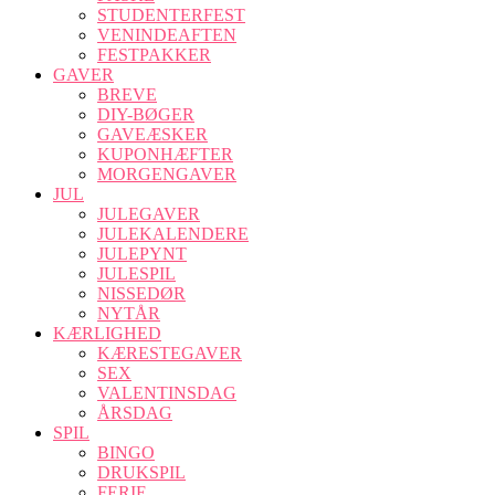
STUDENTERFEST
VENINDEAFTEN
FESTPAKKER
GAVER
BREVE
DIY-BØGER
GAVEÆSKER
KUPONHÆFTER
MORGENGAVER
JUL
JULEGAVER
JULEKALENDERE
JULEPYNT
JULESPIL
NISSEDØR
NYTÅR
KÆRLIGHED
KÆRESTEGAVER
SEX
VALENTINSDAG
ÅRSDAG
SPIL
BINGO
DRUKSPIL
FERIE