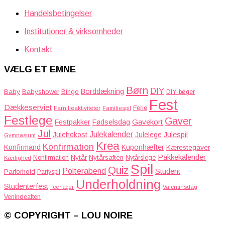
Handelsbetingelser
Institutioner & virksomheder
Kontakt
VÆLG ET EMNE
Børn
DIY
Borddækning
Baby
Babyshower
Bingo
DIY-bøger
Fest
Dækkeserviet
Familieaktiviteter
Ferie
Familiespil
Festlege
Gaver
Gavekort
Festpakker
Fødselsdag
Jul
Julekalender
Julefrokost
Julelege
Julespil
Gymnasium
Krea
Konfirmation
Kuponhæfter
Konfirmand
Kærestegaver
Pakkekalender
Nytår
Nytårsaften
Nonfirmation
Nytårslege
Kærlighed
Spil
Quiz
Polterabend
Student
Parforhold
Partyspil
Underholdning
Studenterfest
Teenager
Valentinsdag
Venindeaften
© COPYRIGHT – LOU NOIRE