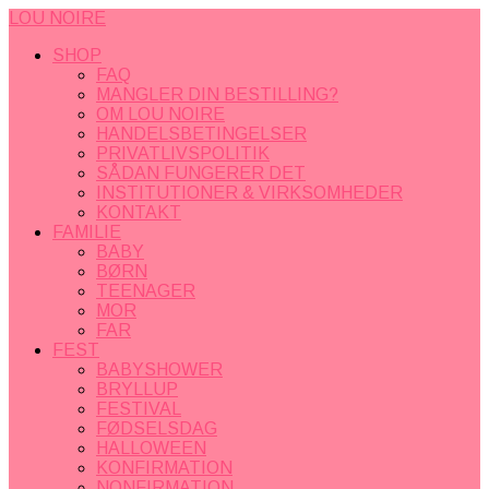
LOU NOIRE
SHOP
FAQ
MANGLER DIN BESTILLING?
OM LOU NOIRE
HANDELSBETINGELSER
PRIVATLIVSPOLITIK
SÅDAN FUNGERER DET
INSTITUTIONER & VIRKSOMHEDER
KONTAKT
FAMILIE
BABY
BØRN
TEENAGER
MOR
FAR
FEST
BABYSHOWER
BRYLLUP
FESTIVAL
FØDSELSDAG
HALLOWEEN
KONFIRMATION
NONFIRMATION