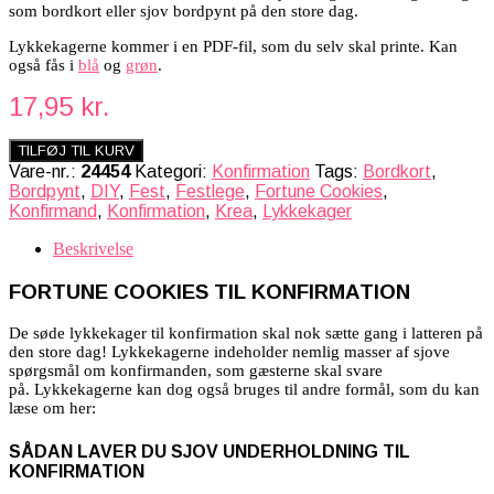
som bordkort eller sjov bordpynt på den store dag.
Lykkekagerne kommer i en PDF-fil, som du selv skal printe. Kan
også fås i
blå
og
grøn
.
17,95
kr.
TILFØJ TIL KURV
Vare-nr.:
24454
Kategori:
Konfirmation
Tags:
Bordkort
,
Bordpynt
,
DIY
,
Fest
,
Festlege
,
Fortune Cookies
,
Konfirmand
,
Konfirmation
,
Krea
,
Lykkekager
Beskrivelse
FORTUNE COOKIES TIL KONFIRMATION
De søde lykkekager til konfirmation skal nok sætte gang i latteren på
den store dag! Lykkekagerne indeholder nemlig masser af sjove
spørgsmål om konfirmanden, som gæsterne skal svare
på. Lykkekagerne kan dog også bruges til andre formål, som du kan
læse om her:
SÅDAN LAVER DU SJOV UNDERHOLDNING TIL
KONFIRMATION