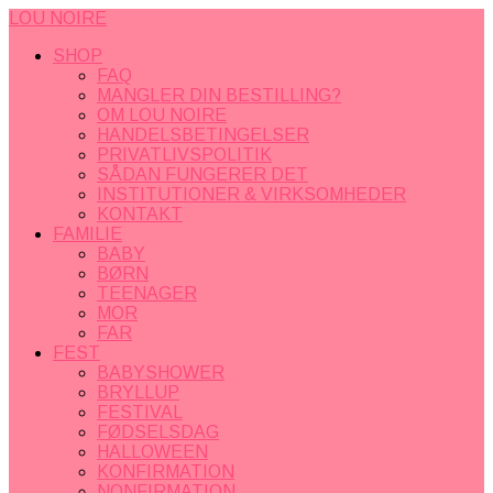
LOU NOIRE
SHOP
FAQ
MANGLER DIN BESTILLING?
OM LOU NOIRE
HANDELSBETINGELSER
PRIVATLIVSPOLITIK
SÅDAN FUNGERER DET
INSTITUTIONER & VIRKSOMHEDER
KONTAKT
FAMILIE
BABY
BØRN
TEENAGER
MOR
FAR
FEST
BABYSHOWER
BRYLLUP
FESTIVAL
FØDSELSDAG
HALLOWEEN
KONFIRMATION
NONFIRMATION