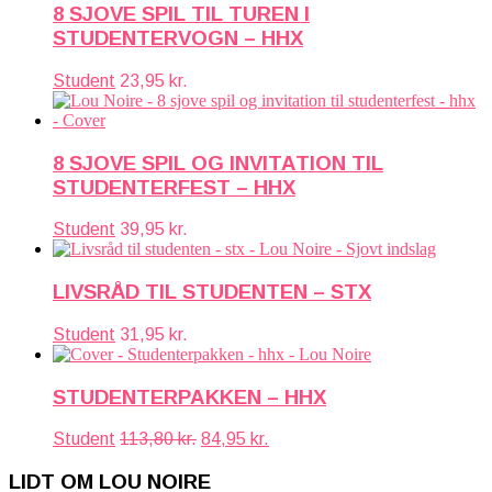
8 SJOVE SPIL TIL TUREN I
STUDENTERVOGN – HHX
Student
23,95
kr.
8 SJOVE SPIL OG INVITATION TIL
STUDENTERFEST – HHX
Student
39,95
kr.
LIVSRÅD TIL STUDENTEN – STX
Student
31,95
kr.
STUDENTERPAKKEN – HHX
Den
Den
Student
113,80
kr.
84,95
kr.
oprindelige
aktuelle
pris
pris
LIDT OM LOU NOIRE