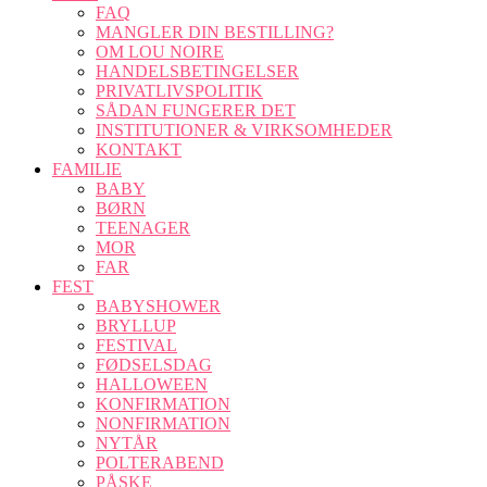
FAQ
MANGLER DIN BESTILLING?
OM LOU NOIRE
HANDELSBETINGELSER
PRIVATLIVSPOLITIK
SÅDAN FUNGERER DET
INSTITUTIONER & VIRKSOMHEDER
KONTAKT
FAMILIE
BABY
BØRN
TEENAGER
MOR
FAR
FEST
BABYSHOWER
BRYLLUP
FESTIVAL
FØDSELSDAG
HALLOWEEN
KONFIRMATION
NONFIRMATION
NYTÅR
POLTERABEND
PÅSKE