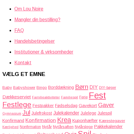
var:
er:
113,80 kr..
84,95 kr..
Om Lou Noire
Mangler din bestilling?
FAQ
Handelsbetingelser
Institutioner & virksomheder
Kontakt
VÆLG ET EMNE
Børn
DIY
Borddækning
Baby
Babyshower
Bingo
DIY-bøger
Fest
Dækkeserviet
Familieaktiviteter
Ferie
Familiespil
Festlege
Gaver
Gavekort
Festpakker
Fødselsdag
Jul
Julekalender
Julefrokost
Julelege
Julespil
Gymnasium
Krea
Konfirmation
Kuponhæfter
Konfirmand
Kærestegaver
Pakkekalender
Nytår
Nytårsaften
Nonfirmation
Nytårslege
Kærlighed
Spil