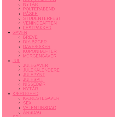
NYTÅR
POLTERABEND
PÅSKE
STUDENTERFEST
VENINDEAFTEN
FESTPAKKER
GAVER
BREVE
DIY-BØGER
GAVEÆSKER
KUPONHÆFTER
MORGENGAVER
JUL
JULEGAVER
JULEKALENDERE
JULEPYNT
JULESPIL
NISSEDØR
NYTÅR
KÆRLIGHED
KÆRESTEGAVER
SEX
VALENTINSDAG
ÅRSDAG