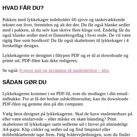
HVAD FÅR DU?
Pakken med lykkekager indeholder 6
0 sjove og tankevækkende
tekster om livet, fremtiden og alt det der. Du får også blanke sedler
med i pakken, så du selv kan skrive flere kloge ord. Endelig får du
også blanke sedler med et Dannebrogsflag i hver ende. De vil være
rigtig fine som bordkort! Du får også skabeloner til lykkekager i 4
forskellige designs.
Lykkekagerne er designet i filtypen PDF og er til at downloade og
printe ud. PDF-filen kan ikke redigeres.
Se også:
8 sjove spil og invitation til studenterfest – hhx
SÅDAN GØR DU
Lykkekagerne kommer i en PDF-fil, som du modtager i din email-
indbakke. For at få det bedste udskriftsresultat, kan du downloade
PDF-filen og gemme den på din computer.
Vælg først designet på lykkekagerne. Skal de have studenterhuer på
eller være ensfarvede – eller måske en skøn blanding? Print
skabeloner til lykkekager samt sedlerne ud i farver på almindeligt
A4-papir.
Klip cirkler og sedler ud og find limpistol eller
dobbeltklæbende tape frem. Følg foldevejledningen, som du finder