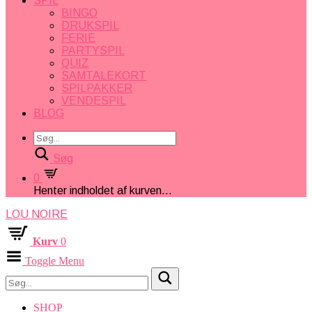
SPIL
BINGO
DRUKSPIL
FERIE
PARTYSPIL
QUIZ
SAMTALEKORT
SPILPAKKER
VENDESPIL
BLOG
Søg
0
Henter indholdet af kurven...
LOU NOIRE
Kurv
0
Toggle Menu
SHOP