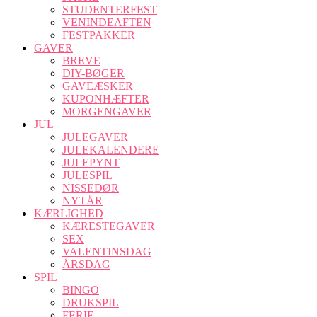
STUDENTERFEST
VENINDEAFTEN
FESTPAKKER
GAVER
BREVE
DIY-BØGER
GAVEÆSKER
KUPONHÆFTER
MORGENGAVER
JUL
JULEGAVER
JULEKALENDERE
JULEPYNT
JULESPIL
NISSEDØR
NYTÅR
KÆRLIGHED
KÆRESTEGAVER
SEX
VALENTINSDAG
ÅRSDAG
SPIL
BINGO
DRUKSPIL
FERIE