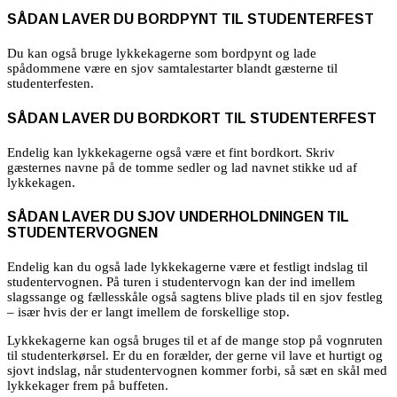
SÅDAN LAVER DU BORDPYNT TIL STUDENTERFEST
Du kan også bruge lykkekagerne som bordpynt og lade
spådommene være en sjov samtalestarter blandt gæsterne til
studenterfesten.
SÅDAN LAVER DU BORDKORT TIL STUDENTERFEST
Endelig kan lykkekagerne også være et fint bordkort. Skriv
gæsternes navne på de tomme sedler og lad navnet stikke ud af
lykkekagen.
SÅDAN LAVER DU SJOV UNDERHOLDNINGEN TIL
STUDENTERVOGNEN
Endelig kan du også lade lykkekagerne være et festligt indslag til
studentervognen. På turen i studentervogn kan der ind imellem
slagssange og fællesskåle også sagtens blive plads til en sjov festleg
– især hvis der er langt imellem de forskellige stop.
Lykkekagerne kan også bruges til et af de mange stop på vognruten
til studenterkørsel. Er du en forælder, der gerne vil lave et hurtigt og
sjovt indslag, når studentervognen kommer forbi, så sæt en skål med
lykkekager frem på buffeten.