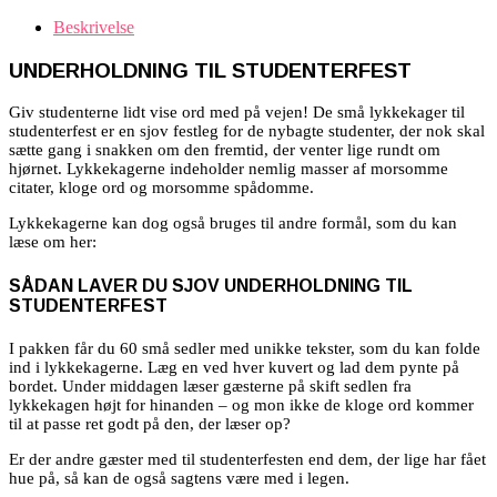
Beskrivelse
UNDERHOLDNING TIL STUDENTERFEST
Giv studenterne lidt vise ord med på vejen! De små lykkekager til
studenterfest er en sjov festleg for de nybagte studenter, der nok skal
sætte gang i snakken om den fremtid, der venter lige rundt om
hjørnet. Lykkekagerne indeholder nemlig masser af morsomme
citater, kloge ord og morsomme spådomme.
Lykkekagerne kan dog også bruges til andre formål, som du kan
læse om her:
SÅDAN LAVER DU SJOV UNDERHOLDNING TIL
STUDENTERFEST
I pakken får du 60 små sedler med unikke tekster, som du kan folde
ind i lykkekagerne. Læg en ved hver kuvert og lad dem pynte på
bordet. Under middagen læser
gæsterne på skift sedlen fra
lykkekagen højt for hinanden – og mon ikke de kloge ord kommer
til at passe ret godt på den, der læser op?
Er der andre gæster med til studenterfesten end dem, der lige har fået
hue på, så kan de også sagtens være med i legen.