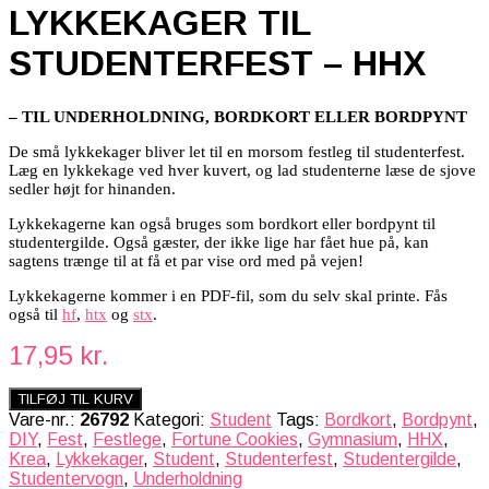
LYKKEKAGER TIL
STUDENTERFEST – HHX
– TIL UNDERHOLDNING, BORDKORT ELLER BORDPYNT
De små lykkekager bliver let til en morsom festleg til studenterfest.
Læg en lykkekage ved hver kuvert, og lad studenterne læse de sjove
sedler højt for hinanden.
Lykkekagerne kan også bruges som
bordkort eller bordpynt til
studentergilde. Også gæster, der ikke lige har fået hue på, kan
sagtens trænge til at få et par vise ord med på vejen!
Lykkekagerne kommer i en PDF-fil, som du selv skal printe. Fås
også til
hf
,
htx
og
stx
.
17,95
kr.
TILFØJ TIL KURV
Vare-nr.:
26792
Kategori:
Student
Tags:
Bordkort
,
Bordpynt
,
DIY
,
Fest
,
Festlege
,
Fortune Cookies
,
Gymnasium
,
HHX
,
Krea
,
Lykkekager
,
Student
,
Studenterfest
,
Studentergilde
,
Studentervogn
,
Underholdning