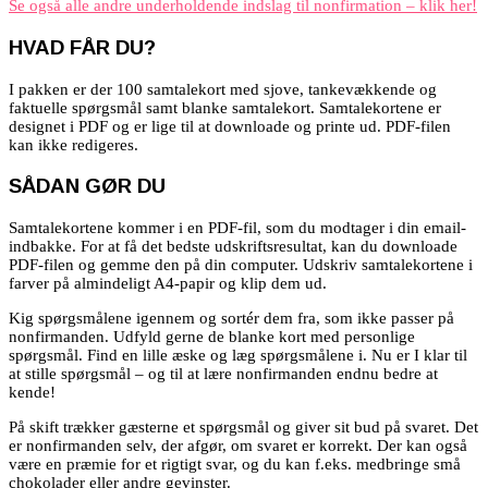
Se også alle andre underholdende indslag til nonfirmation – klik her!
HVAD FÅR DU?
I pakken er der 100 samtalekort med sjove, tankevækkende og
faktuelle spørgsmål samt blanke samtalekort. Samtalekortene er
designet i PDF og er lige til at downloade og printe ud. PDF-filen
kan ikke redigeres.
SÅDAN GØR DU
Samtalekortene kommer i en PDF-fil, som du modtager i din email-
indbakke. For at få det bedste udskriftsresultat, kan du downloade
PDF-filen og gemme den på din computer. Udskriv samtalekortene i
farver på almindeligt A4-papir og klip dem ud.
Kig spørgsmålene igennem og sortér dem fra, som ikke passer på
nonfirmanden. Udfyld gerne de blanke kort med personlige
spørgsmål. Find en lille æske og læg spørgsmålene i. Nu er I klar til
at stille spørgsmål – og til at lære nonfirmanden endnu bedre at
kende!
På skift trækker gæsterne et spørgsmål og giver sit bud på svaret. Det
er nonfirmanden selv, der afgør, om svaret er korrekt.
Der kan også
være en præmie for et rigtigt svar, og du kan f.eks. medbringe små
chokolader eller andre gevinster.