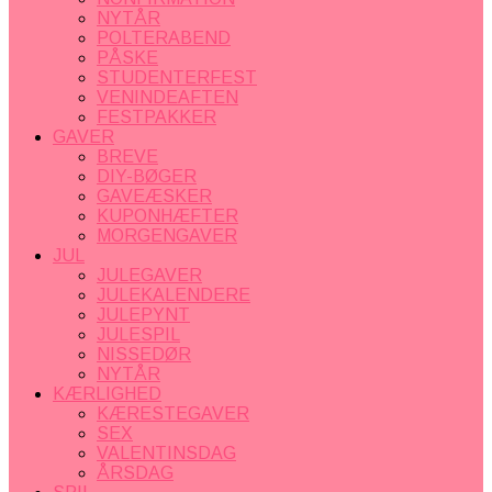
NYTÅR
POLTERABEND
PÅSKE
STUDENTERFEST
VENINDEAFTEN
FESTPAKKER
GAVER
BREVE
DIY-BØGER
GAVEÆSKER
KUPONHÆFTER
MORGENGAVER
JUL
JULEGAVER
JULEKALENDERE
JULEPYNT
JULESPIL
NISSEDØR
NYTÅR
KÆRLIGHED
KÆRESTEGAVER
SEX
VALENTINSDAG
ÅRSDAG