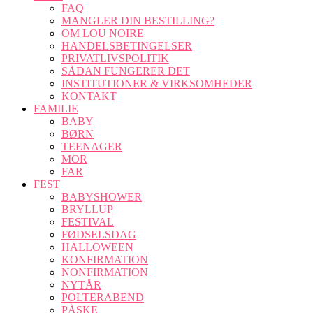
FAQ
MANGLER DIN BESTILLING?
OM LOU NOIRE
HANDELSBETINGELSER
PRIVATLIVSPOLITIK
SÅDAN FUNGERER DET
INSTITUTIONER & VIRKSOMHEDER
KONTAKT
FAMILIE
BABY
BØRN
TEENAGER
MOR
FAR
FEST
BABYSHOWER
BRYLLUP
FESTIVAL
FØDSELSDAG
HALLOWEEN
KONFIRMATION
NONFIRMATION
NYTÅR
POLTERABEND
PÅSKE