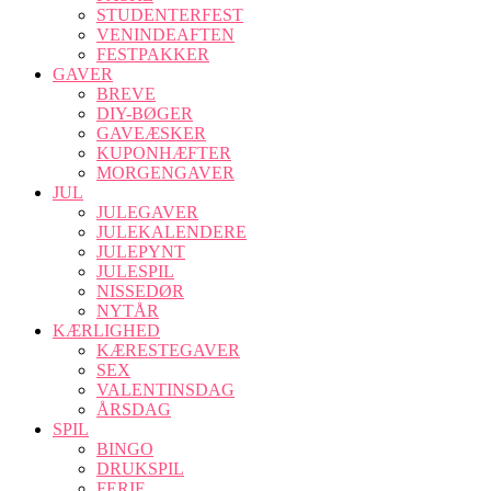
STUDENTERFEST
VENINDEAFTEN
FESTPAKKER
GAVER
BREVE
DIY-BØGER
GAVEÆSKER
KUPONHÆFTER
MORGENGAVER
JUL
JULEGAVER
JULEKALENDERE
JULEPYNT
JULESPIL
NISSEDØR
NYTÅR
KÆRLIGHED
KÆRESTEGAVER
SEX
VALENTINSDAG
ÅRSDAG
SPIL
BINGO
DRUKSPIL
FERIE