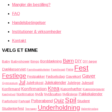
Mangler din bestilling?
FAQ
Handelsbetingelser
Institutioner & virksomheder
Kontakt
VÆLG ET EMNE
Børn
DIY
Borddækning
Baby
Babyshower
Bingo
DIY-bøger
Fest
Dækkeserviet
Familieaktiviteter
Ferie
Familiespil
Festlege
Gaver
Gavekort
Festpakker
Fødselsdag
Jul
Julekalender
Julefrokost
Julelege
Julespil
Gymnasium
Krea
Konfirmation
Kuponhæfter
Konfirmand
Kærestegaver
Pakkekalender
Nytår
Nytårsaften
Nonfirmation
Nytårslege
Kærlighed
Spil
Quiz
Polterabend
Student
Parforhold
Partyspil
Underholdning
Studenterfest
Teenager
Valentinsdag