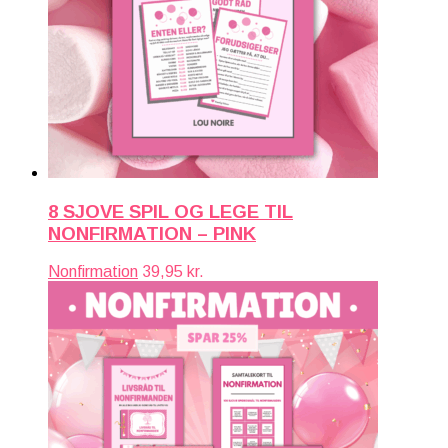
8 SJOVE SPIL OG LEGE TIL
NONFIRMATION – PINK
Nonfirmation
39,95
kr.