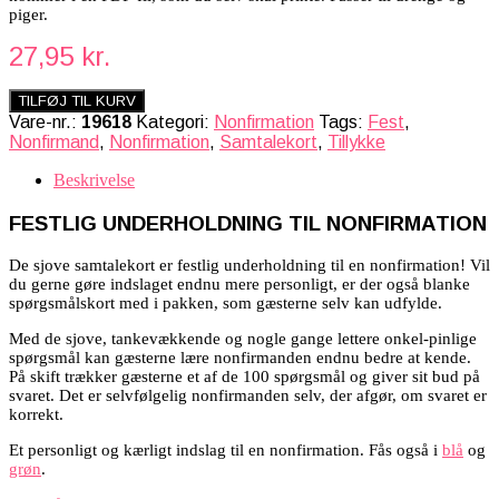
piger.
27,95
kr.
TILFØJ TIL KURV
Vare-nr.:
19618
Kategori:
Nonfirmation
Tags:
Fest
,
Nonfirmand
,
Nonfirmation
,
Samtalekort
,
Tillykke
Beskrivelse
FESTLIG UNDERHOLDNING TIL NONFIRMATION
De sjove samtalekort er festlig underholdning til en nonfirmation! Vil
du gerne gøre indslaget endnu mere personligt, er der også blanke
spørgsmålskort med i pakken, som gæsterne selv kan udfylde.
Med de sjove, tankevækkende og nogle gange lettere onkel-pinlige
spørgsmål kan gæsterne lære nonfirmanden endnu bedre at kende.
På skift trækker gæsterne et af de 100 spørgsmål og giver sit bud på
svaret. Det er selvfølgelig nonfirmanden selv, der afgør, om svaret er
korrekt.
Et personligt og kærligt indslag til en nonfirmation. Fås også i
blå
og
grøn
.