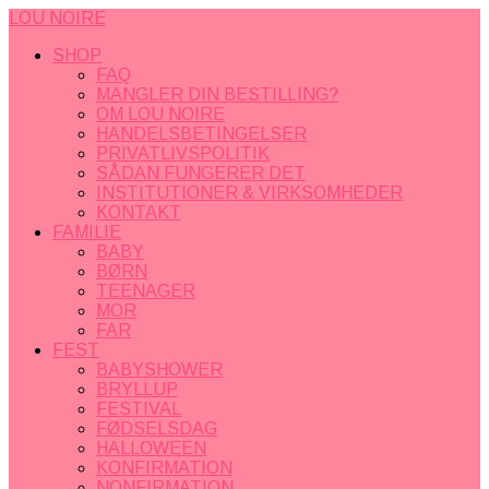
LOU NOIRE
SHOP
FAQ
MANGLER DIN BESTILLING?
OM LOU NOIRE
HANDELSBETINGELSER
PRIVATLIVSPOLITIK
SÅDAN FUNGERER DET
INSTITUTIONER & VIRKSOMHEDER
KONTAKT
FAMILIE
BABY
BØRN
TEENAGER
MOR
FAR
FEST
BABYSHOWER
BRYLLUP
FESTIVAL
FØDSELSDAG
HALLOWEEN
KONFIRMATION
NONFIRMATION