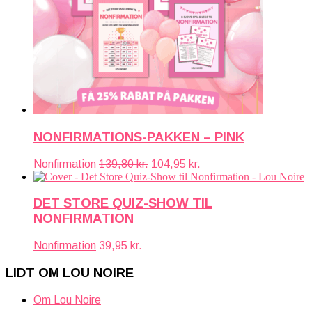
NONFIRMATIONS-PAKKEN – PINK
Den
Den
Nonfirmation
139,80
kr.
104,95
kr.
oprindelige
aktuelle
pris
pris
var:
er:
DET STORE QUIZ-SHOW TIL
139,80 kr..
104,95 kr..
NONFIRMATION
Nonfirmation
39,95
kr.
LIDT OM LOU NOIRE
Om Lou Noire