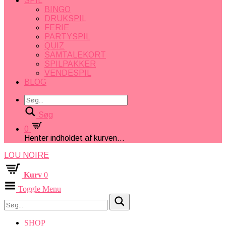
SPIL
BINGO
DRUKSPIL
FERIE
PARTYSPIL
QUIZ
SAMTALEKORT
SPILPAKKER
VENDESPIL
BLOG
Søg
0
Henter indholdet af kurven...
LOU NOIRE
Kurv
0
Toggle Menu
SHOP