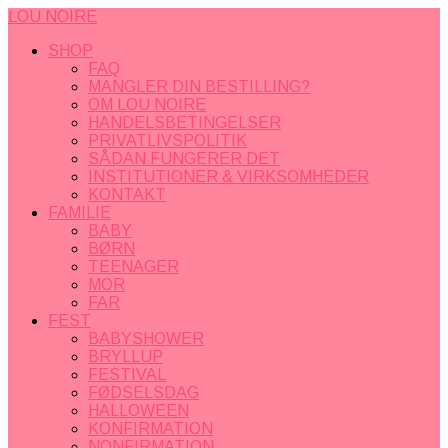
LOU NOIRE
SHOP
FAQ
MANGLER DIN BESTILLING?
OM LOU NOIRE
HANDELSBETINGELSER
PRIVATLIVSPOLITIK
SÅDAN FUNGERER DET
INSTITUTIONER & VIRKSOMHEDER
KONTAKT
FAMILIE
BABY
BØRN
TEENAGER
MOR
FAR
FEST
BABYSHOWER
BRYLLUP
FESTIVAL
FØDSELSDAG
HALLOWEEN
KONFIRMATION
NONFIRMATION