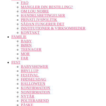
FAQ
MANGLER DIN BESTILLING?
OM LOU NOIRE
HANDELSBETINGELSER
PRIVATLIVSPOLITIK
SÅDAN FUNGERER DET
INSTITUTIONER & VIRKSOMHEDER
KONTAKT
FAMILIE
BABY
BØRN
TEENAGER
MOR
FAR
FEST
BABYSHOWER
BRYLLUP
FESTIVAL
FØDSELSDAG
HALLOWEEN
KONFIRMATION
NONFIRMATION
NYTÅR
POLTERABEND
PÅSKE