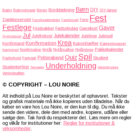
Børn
DIY
Borddækning
Baby
Babyshower
Bingo
DIY-bøger
Fest
Dækkeserviet
Familieaktiviteter
Ferie
Familiespil
Festlege
Gaver
Gavekort
Festpakker
Fødselsdag
Jul
Julekalender
Julefrokost
Julelege
Julespil
Gymnasium
Krea
Konfirmation
Kuponhæfter
Konfirmand
Kærestegaver
Pakkekalender
Nytår
Nytårsaften
Nonfirmation
Nytårslege
Kærlighed
Spil
Quiz
Polterabend
Student
Parforhold
Partyspil
Underholdning
Studenterfest
Teenager
Valentinsdag
Venindeaften
© COPYRIGHT – LOU NOIRE
Alt indhold på Lou Noire er beskyttet af ophavsret. Tekster
og grafisk materiale må ikke kopieres uden tilladelse. Når du
køber en vare hos Lou Noire, er den kun til dig. Du må ikke
sende den videre, dele den med andre, kopiere, udlåne eller
sælge den. Tak fordi du respekterer det. Læs mere om regler
og vilkår for institutioner her:
Regler for institutioner &
virksomheder
.