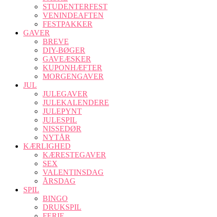
STUDENTERFEST
VENINDEAFTEN
FESTPAKKER
GAVER
BREVE
DIY-BØGER
GAVEÆSKER
KUPONHÆFTER
MORGENGAVER
JUL
JULEGAVER
JULEKALENDERE
JULEPYNT
JULESPIL
NISSEDØR
NYTÅR
KÆRLIGHED
KÆRESTEGAVER
SEX
VALENTINSDAG
ÅRSDAG
SPIL
BINGO
DRUKSPIL
FERIE