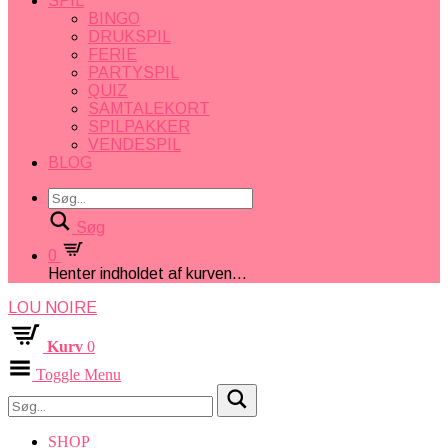
SPIL
BINGO
DRUKSPIL
FERIE
PARTYSPIL
QUIZ
SAMTALEKORT
SPILPAKKER
VENDESPIL
BLOG
Søg
0
Henter indholdet af kurven...
LOU NOIRE
Kurv
0
Toggle Menu
SHOP