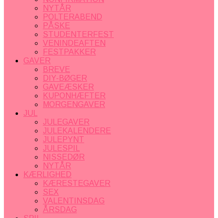
NYTÅR
POLTERABEND
PÅSKE
STUDENTERFEST
VENINDEAFTEN
FESTPAKKER
GAVER
BREVE
DIY-BØGER
GAVEÆSKER
KUPONHÆFTER
MORGENGAVER
JUL
JULEGAVER
JULEKALENDERE
JULEPYNT
JULESPIL
NISSEDØR
NYTÅR
KÆRLIGHED
KÆRESTEGAVER
SEX
VALENTINSDAG
ÅRSDAG