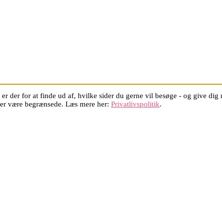
er der for at finde ud af, hvilke sider du gerne vil besøge - og give di
oner være begrænsede. Læs mere her:
Privatlivspolitik
.