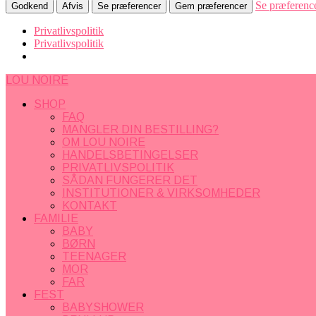
Se præferenc
Godkend
Afvis
Se præferencer
Gem præferencer
Privatlivspolitik
Privatlivspolitik
LOU NOIRE
SHOP
FAQ
MANGLER DIN BESTILLING?
OM LOU NOIRE
HANDELSBETINGELSER
PRIVATLIVSPOLITIK
SÅDAN FUNGERER DET
INSTITUTIONER & VIRKSOMHEDER
KONTAKT
FAMILIE
BABY
BØRN
TEENAGER
MOR
FAR
FEST
BABYSHOWER