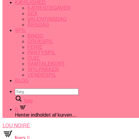
KÆRLIGHED
KÆRESTEGAVER
SEX
VALENTINSDAG
ÅRSDAG
SPIL
BINGO
DRUKSPIL
FERIE
PARTYSPIL
QUIZ
SAMTALEKORT
SPILPAKKER
VENDESPIL
BLOG
Søg
0
Henter indholdet af kurven...
LOU NOIRE
Kurv
0