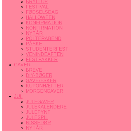
BRYLLUP
FESTIVAL
FØDSELSDAG
HALLOWEEN
KONFIRMATION
NONFIRMATION
NYTÅR
POLTERABEND
PÅSKE
STUDENTERFEST
VENINDEAFTEN
FESTPAKKER
GAVER
BREVE
DIY-BØGER
GAVEÆSKER
KUPONHÆFTER
MORGENGAVER
JUL
JULEGAVER
JULEKALENDERE
JULEPYNT
JULESPIL
NISSEDØR
NYTÅR