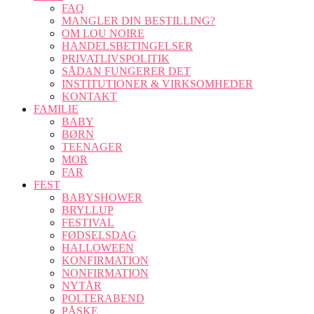
FAQ
MANGLER DIN BESTILLING?
OM LOU NOIRE
HANDELSBETINGELSER
PRIVATLIVSPOLITIK
SÅDAN FUNGERER DET
INSTITUTIONER & VIRKSOMHEDER
KONTAKT
FAMILIE
BABY
BØRN
TEENAGER
MOR
FAR
FEST
BABYSHOWER
BRYLLUP
FESTIVAL
FØDSELSDAG
HALLOWEEN
KONFIRMATION
NONFIRMATION
NYTÅR
POLTERABEND
PÅSKE