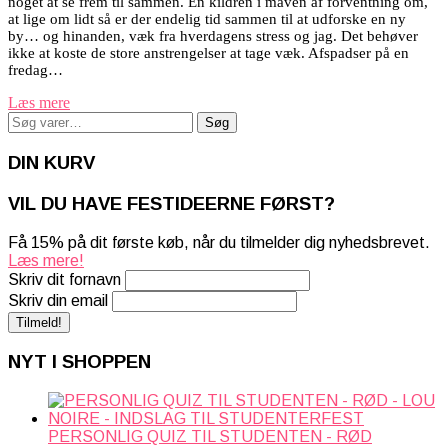
noget at se frem til sammen. En kildren i maven af forventning om,
at lige om lidt så er der endelig tid sammen til at udforske en ny
by… og hinanden, væk fra hverdagens stress og jag. Det behøver
ikke at koste de store anstrengelser at tage væk. Afspadser på en
fredag…
Læs mere
Søg
Søg
efter:
DIN KURV
VIL DU HAVE FESTIDEERNE FØRST?
Få 15% på dit første køb, når du tilmelder dig nyhedsbrevet.
Læs mere!
Skriv dit fornavn
Skriv din email
NYT I SHOPPEN
PERSONLIG QUIZ TIL STUDENTEN - RØD