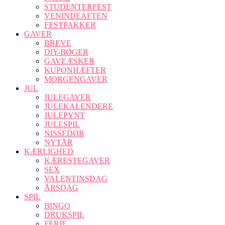
STUDENTERFEST
VENINDEAFTEN
FESTPAKKER
GAVER
BREVE
DIY-BØGER
GAVEÆSKER
KUPONHÆFTER
MORGENGAVER
JUL
JULEGAVER
JULEKALENDERE
JULEPYNT
JULESPIL
NISSEDØR
NYTÅR
KÆRLIGHED
KÆRESTEGAVER
SEX
VALENTINSDAG
ÅRSDAG
SPIL
BINGO
DRUKSPIL
FERIE