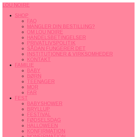
LOU NOIRE
SHOP
FAQ
MANGLER DIN BESTILLING?
OM LOU NOIRE
HANDELSBETINGELSER
PRIVATLIVSPOLITIK
SÅDAN FUNGERER DET
INSTITUTIONER & VIRKSOMHEDER
KONTAKT
FAMILIE
BABY
BØRN
TEENAGER
MOR
FAR
FEST
BABYSHOWER
BRYLLUP
FESTIVAL
FØDSELSDAG
HALLOWEEN
KONFIRMATION
NONFIRMATION