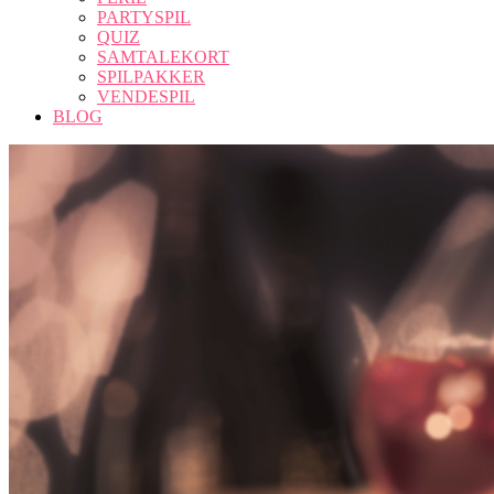
PARTYSPIL
QUIZ
SAMTALEKORT
SPILPAKKER
VENDESPIL
BLOG