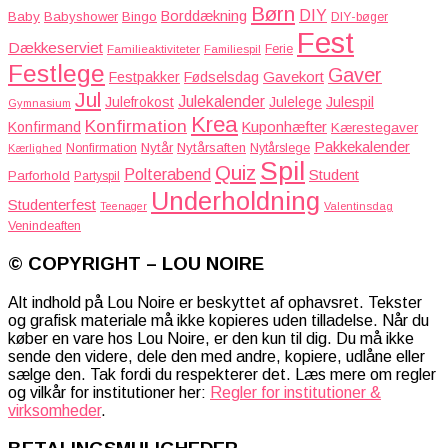
Børn
DIY
Borddækning
Baby
Babyshower
Bingo
DIY-bøger
Fest
Dækkeserviet
Familieaktiviteter
Ferie
Familiespil
Festlege
Gaver
Gavekort
Festpakker
Fødselsdag
Jul
Julekalender
Julefrokost
Julelege
Julespil
Gymnasium
Krea
Konfirmation
Kuponhæfter
Konfirmand
Kærestegaver
Pakkekalender
Nytår
Nytårsaften
Nonfirmation
Nytårslege
Kærlighed
Spil
Quiz
Polterabend
Student
Parforhold
Partyspil
Underholdning
Studenterfest
Teenager
Valentinsdag
Venindeaften
© COPYRIGHT – LOU NOIRE
Alt indhold på Lou Noire er beskyttet af ophavsret. Tekster
og grafisk materiale må ikke kopieres uden tilladelse. Når du
køber en vare hos Lou Noire, er den kun til dig. Du må ikke
sende den videre, dele den med andre, kopiere, udlåne eller
sælge den. Tak fordi du respekterer det. Læs mere om regler
og vilkår for institutioner her:
Regler for institutioner &
virksomheder
.