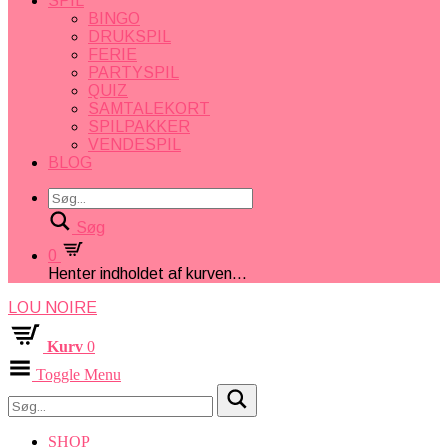
SPIL
BINGO
DRUKSPIL
FERIE
PARTYSPIL
QUIZ
SAMTALEKORT
SPILPAKKER
VENDESPIL
BLOG
Søg
0
Henter indholdet af kurven...
LOU NOIRE
Kurv
0
Toggle Menu
SHOP