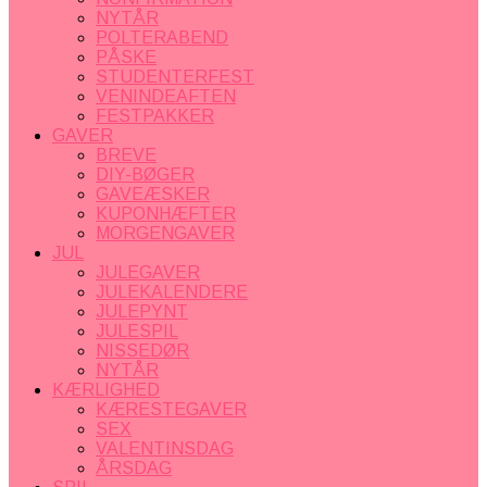
NYTÅR
POLTERABEND
PÅSKE
STUDENTERFEST
VENINDEAFTEN
FESTPAKKER
GAVER
BREVE
DIY-BØGER
GAVEÆSKER
KUPONHÆFTER
MORGENGAVER
JUL
JULEGAVER
JULEKALENDERE
JULEPYNT
JULESPIL
NISSEDØR
NYTÅR
KÆRLIGHED
KÆRESTEGAVER
SEX
VALENTINSDAG
ÅRSDAG