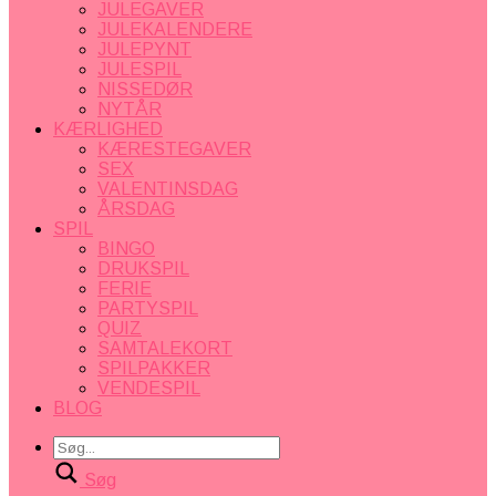
JULEGAVER
JULEKALENDERE
JULEPYNT
JULESPIL
NISSEDØR
NYTÅR
KÆRLIGHED
KÆRESTEGAVER
SEX
VALENTINSDAG
ÅRSDAG
SPIL
BINGO
DRUKSPIL
FERIE
PARTYSPIL
QUIZ
SAMTALEKORT
SPILPAKKER
VENDESPIL
BLOG
Søg