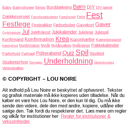
Børn
DIY
Borddækning
Baby
Babyshower
Bingo
DIY-bøger
Fest
Dækkeserviet
Familieaktiviteter
Ferie
Familiespil
Festlege
Gaver
Gavekort
Festpakker
Fødselsdag
Jul
Julekalender
Julefrokost
Julelege
Julespil
Gymnasium
Krea
Konfirmation
Kuponhæfter
Konfirmand
Kærestegaver
Pakkekalender
Nytår
Nytårsaften
Nonfirmation
Nytårslege
Kærlighed
Spil
Quiz
Polterabend
Student
Parforhold
Partyspil
Underholdning
Studenterfest
Teenager
Valentinsdag
Venindeaften
© COPYRIGHT – LOU NOIRE
Alt indhold på Lou Noire er beskyttet af ophavsret. Tekster
og grafisk materiale må ikke kopieres uden tilladelse. Når du
køber en vare hos Lou Noire, er den kun til dig. Du må ikke
sende den videre, dele den med andre, kopiere, udlåne eller
sælge den. Tak fordi du respekterer det. Læs mere om regler
og vilkår for institutioner her:
Regler for institutioner &
virksomheder
.