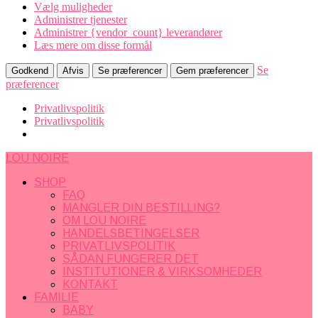
Vælg muligheder
Administrer tjenester
Administrer {vendor_count} leverandører
Læs mere om disse formål
Se
Godkend
Afvis
Se præferencer
Gem præferencer
præferencer
Privatlivspolitik
Privatlivspolitik
LOU NOIRE
SHOP
FAQ
MANGLER DIN BESTILLING?
OM LOU NOIRE
HANDELSBETINGELSER
PRIVATLIVSPOLITIK
SÅDAN FUNGERER DET
INSTITUTIONER & VIRKSOMHEDER
KONTAKT
FAMILIE
BABY