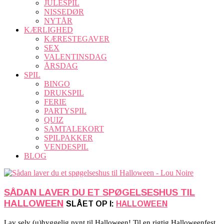
JULESPIL
NISSEDØR
NYTÅR
KÆRLIGHED
KÆRESTEGAVER
SEX
VALENTINSDAG
ÅRSDAG
SPIL
BINGO
DRUKSPIL
FERIE
PARTYSPIL
QUIZ
SAMTALEKORT
SPILPAKKER
VENDESPIL
BLOG
SÅDAN LAVER DU ET SPØGELSESHUS TIL
HALLOWEEN
SLÅET OP I:
HALLOWEEN
Lav selv (u)hyggelig pynt til Halloween! Til en rigtig Halloweenfest