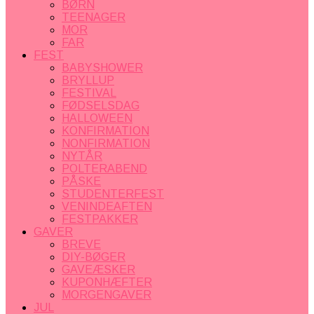
BØRN
TEENAGER
MOR
FAR
FEST
BABYSHOWER
BRYLLUP
FESTIVAL
FØDSELSDAG
HALLOWEEN
KONFIRMATION
NONFIRMATION
NYTÅR
POLTERABEND
PÅSKE
STUDENTERFEST
VENINDEAFTEN
FESTPAKKER
GAVER
BREVE
DIY-BØGER
GAVEÆSKER
KUPONHÆFTER
MORGENGAVER
JUL