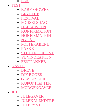
FAR
FEST
BABYSHOWER
BRYLLUP
FESTIVAL
FØDSELSDAG
HALLOWEEN
KONFIRMATION
NONFIRMATION
NYTÅR
POLTERABEND
PÅSKE
STUDENTERFEST
VENINDEAFTEN
FESTPAKKER
GAVER
BREVE
DIY-BØGER
GAVEÆSKER
KUPONHÆFTER
MORGENGAVER
JUL
JULEGAVER
JULEKALENDERE
JULEPYNT