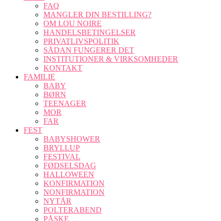
FAQ
MANGLER DIN BESTILLING?
OM LOU NOIRE
HANDELSBETINGELSER
PRIVATLIVSPOLITIK
SÅDAN FUNGERER DET
INSTITUTIONER & VIRKSOMHEDER
KONTAKT
FAMILIE
BABY
BØRN
TEENAGER
MOR
FAR
FEST
BABYSHOWER
BRYLLUP
FESTIVAL
FØDSELSDAG
HALLOWEEN
KONFIRMATION
NONFIRMATION
NYTÅR
POLTERABEND
PÅSKE