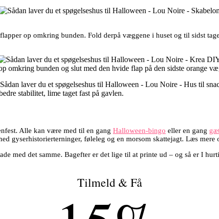
e flapper op omkring bunden. Fold derpå væggene i huset og til sidst tag
 omkring bunden og slut med den hvide flap på den sidste orange væg. L
dre stabilitet, lime taget fast på gavlen.
eenfest. Alle kan være med til en gang
Halloween-bingo
eller en gang
gæ
 med gyserhistorierterninger, føleleg og en morsom skattejagt. Læs mere o
 med det samme. Bagefter er det lige til at printe ud – og så er I hurtig
Tilmeld & Få