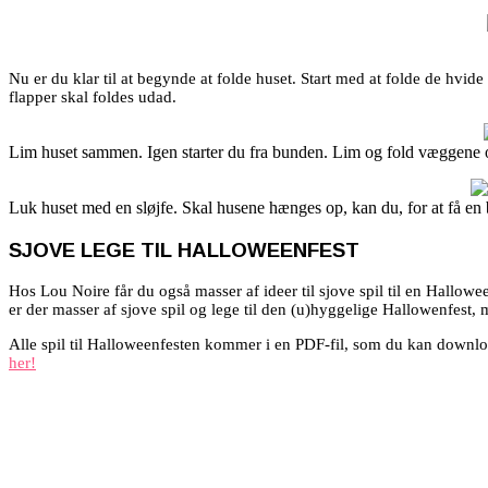
Nu er du klar til at begynde at folde huset. Start med at folde de hvid
flapper skal foldes udad.
Lim huset sammen. Igen starter du fra bunden. Lim og fold væggene op
Luk huset med en sløjfe. Skal husene hænges op, kan du, for at få en be
SJOVE LEGE TIL HALLOWEENFEST
Hos Lou Noire får du også masser af ideer til sjove spil til en Hallow
er der masser af sjove spil og lege til den (u)hyggelige Hallowenfest,
Alle spil til Halloweenfesten kommer i en PDF-fil, som du kan downloade
her!