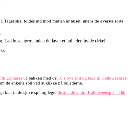
et. Taget skal foldes ind mod midten af huset, imens de øverste sorte
ad huset tørre, inden du laver et hul i den hvide cirkel.
t & grimasser
. I pakken med de
10 sjove spil og lege til Halloweenfest
m de enkelte spil ved at klikke på billederne.
t klar til de sjove spil og lege.
Se alle de andre Halloweenspil – klik