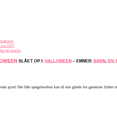
LOWEEN
SLÅET OP I:
HALLOWEEN
– EMNER:
BØRN
,
DIY
,
de pynt! Det lille spøgelseshus kan til stor glæde for gæsterne fyldes med