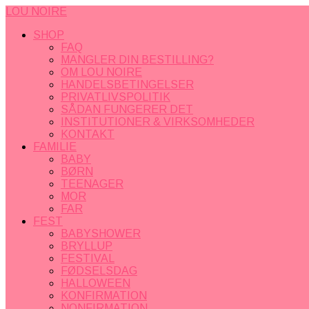
LOU NOIRE
SHOP
FAQ
MANGLER DIN BESTILLING?
OM LOU NOIRE
HANDELSBETINGELSER
PRIVATLIVSPOLITIK
SÅDAN FUNGERER DET
INSTITUTIONER & VIRKSOMHEDER
KONTAKT
FAMILIE
BABY
BØRN
TEENAGER
MOR
FAR
FEST
BABYSHOWER
BRYLLUP
FESTIVAL
FØDSELSDAG
HALLOWEEN
KONFIRMATION
NONFIRMATION