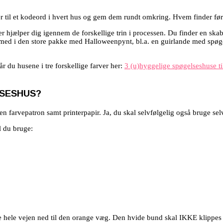
er til et kodeord i hvert hus og gem dem rundt omkring. Hvem finder før
er hjælper dig igennem de forskellige trin i processen. Du finder en skab
med i den store pakke med Halloweenpynt, bl.a. en guirlande med spøgelse
 du husene i tre forskellige farver her:
3 (u)hyggelige spøgelseshuse t
LSESHUS?
d en farvepatron samt printerpapir. Ja, du skal selvfølgelig også bruge se
al du bruge:
ppe hele vejen ned til den orange væg. Den hvide bund skal IKKE klippes 