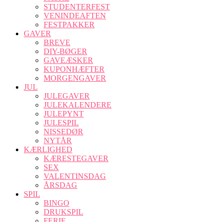
STUDENTERFEST
VENINDEAFTEN
FESTPAKKER
GAVER
BREVE
DIY-BØGER
GAVEÆSKER
KUPONHÆFTER
MORGENGAVER
JUL
JULEGAVER
JULEKALENDERE
JULEPYNT
JULESPIL
NISSEDØR
NYTÅR
KÆRLIGHED
KÆRESTEGAVER
SEX
VALENTINSDAG
ÅRSDAG
SPIL
BINGO
DRUKSPIL
FERIE