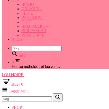
SPIL
BINGO
DRUKSPIL
FERIE
PARTYSPIL
QUIZ
SAMTALEKORT
SPILPAKKER
VENDESPIL
BLOG
Søg
0
Henter indholdet af kurven...
LOU NOIRE
Kurv
0
Toggle Menu
SHOP