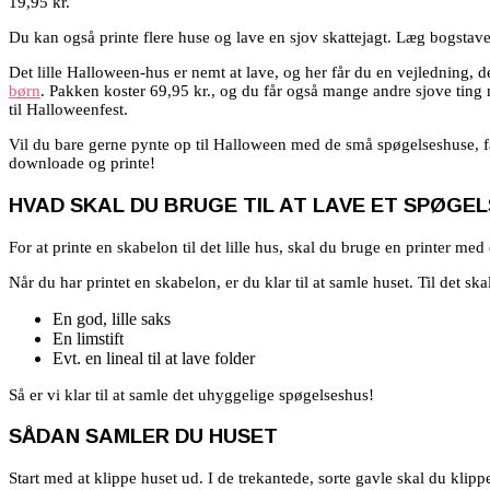
19,95 kr.
Du kan også printe flere huse og lave en sjov skattejagt. Læg bogstav
Det lille Halloween-hus er nemt at lave, og her får du en vejledning, d
børn
. Pakken koster 69,95 kr., og du får også mange andre sjove ting 
til Halloweenfest.
Vil du bare gerne pynte op til Halloween med de små spøgelseshuse, får
downloade og printe!
HVAD SKAL DU BRUGE TIL AT LAVE ET SPØGE
For at printe en skabelon til det lille hus, skal du bruge en printer me
Når du har printet en skabelon, er du klar til at samle huset. Til det sk
En god, lille saks
En limstift
Evt. en lineal til at lave folder
Så er vi klar til at samle det uhyggelige spøgelseshus!
SÅDAN SAMLER DU HUSET
Start med at klippe huset ud. I de trekantede, sorte gavle skal du kli