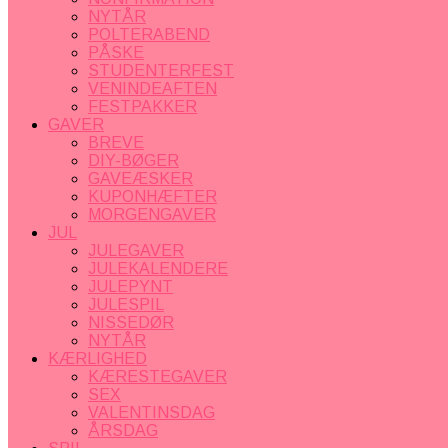
NYTÅR
POLTERABEND
PÅSKE
STUDENTERFEST
VENINDEAFTEN
FESTPAKKER
GAVER
BREVE
DIY-BØGER
GAVEÆSKER
KUPONHÆFTER
MORGENGAVER
JUL
JULEGAVER
JULEKALENDERE
JULEPYNT
JULESPIL
NISSEDØR
NYTÅR
KÆRLIGHED
KÆRESTEGAVER
SEX
VALENTINSDAG
ÅRSDAG