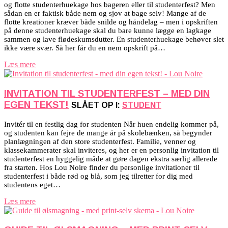
og flotte studenterhuekage hos bageren eller til studenterfest? Men
sådan en er faktisk både nem og sjov at bage selv! Mange af de
flotte kreationer kræver både snilde og håndelag – men i opskriften
på denne studenterhuekage skal du bare kunne lægge en lagkage
sammen og lave flødeskumsdutter. En studenterhuekage behøver slet
ikke være svær. Så her får du en nem opskrift på…
Læs mere
INVITATION TIL STUDENTERFEST – MED DIN
EGEN TEKST!
SLÅET OP I:
STUDENT
Invitér til en festlig dag for studenten Når huen endelig kommer på,
og studenten kan fejre de mange år på skolebænken, så begynder
planlægningen af den store studenterfest. Familie, venner og
klassekammerater skal inviteres, og her er en personlig invitation til
studenterfest en hyggelig måde at gøre dagen ekstra særlig allerede
fra starten. Hos Lou Noire finder du personlige invitationer til
studenterfest i både rød og blå, som jeg tilretter for dig med
studentens eget…
Læs mere