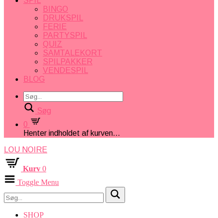
SPIL
BINGO
DRUKSPIL
FERIE
PARTYSPIL
QUIZ
SAMTALEKORT
SPILPAKKER
VENDESPIL
BLOG
Søg
0
Henter indholdet af kurven...
LOU NOIRE
Kurv
0
Toggle Menu
SHOP