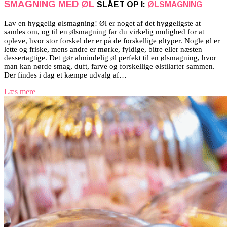
SMAGNING MED ØL
SLÅET OP I:
ØLSMAGNING
Lav en hyggelig ølsmagning! Øl er noget af det hyggeligste at
samles om, og til en ølsmagning får du virkelig mulighed for at
opleve, hvor stor forskel der er på de forskellige øltyper. Nogle øl er
lette og friske, mens andre er mørke, fyldige, bitre eller næsten
dessertagtige. Det gør almindelig øl perfekt til en ølsmagning, hvor
man kan nørde smag, duft, farve og forskellige ølstilarter sammen.
Der findes i dag et kæmpe udvalg af…
Læs mere