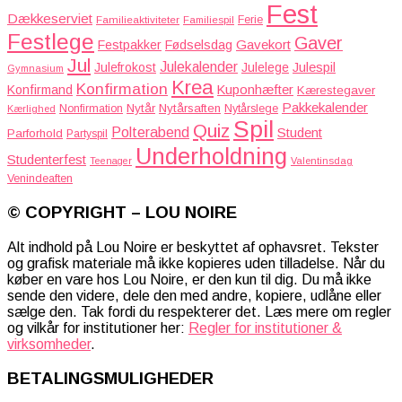
Fest
Dækkeserviet
Familieaktiviteter
Ferie
Familiespil
Festlege
Gaver
Gavekort
Festpakker
Fødselsdag
Jul
Julekalender
Julefrokost
Julelege
Julespil
Gymnasium
Krea
Konfirmation
Kuponhæfter
Konfirmand
Kærestegaver
Pakkekalender
Nytår
Nytårsaften
Nonfirmation
Nytårslege
Kærlighed
Spil
Quiz
Polterabend
Student
Parforhold
Partyspil
Underholdning
Studenterfest
Teenager
Valentinsdag
Venindeaften
© COPYRIGHT – LOU NOIRE
Alt indhold på Lou Noire er beskyttet af ophavsret. Tekster
og grafisk materiale må ikke kopieres uden tilladelse. Når du
køber en vare hos Lou Noire, er den kun til dig. Du må ikke
sende den videre, dele den med andre, kopiere, udlåne eller
sælge den. Tak fordi du respekterer det. Læs mere om regler
og vilkår for institutioner her:
Regler for institutioner &
virksomheder
.
BETALINGSMULIGHEDER