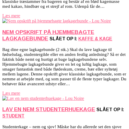
klassiske træstammer fra bageren og består af en blød kagemasse
med kakao, hindbær og et strejf af rom. Udenpå får de…
Læs mere
NEM OPSKRIFT PÅ HJEMMEBAGTE
LAGKAGEBUNDE
SLÅET OP I:
KAFFE & KAGE
Bag dine egne lagkagebunde (2 stk.) Skal du lave lagkage til
fødselsdag, studentergilde eller en anden festlig anledning? Så er det
faktisk både nemt og hurtigt at bage lagkagebundene selv.
Hjemmebagte lagkagebunde giver en let og luftig lagkage, som
smager fantastisk med både flødeskum, creme, bær eller syltetøj
mellem lagene. Denne opskrift giver klassiske lagkagebunde, som er
nemme at arbejde med, og som passer til de fleste typer lagkager. Du
behøver ikke avanceret udstyr eller…
Læs mere
LAV EN NEM STUDENTERHUEKAGE
SLÅET OP I:
STUDENT
Studenterkage – nem og sjov! Måske har du allerede set den sjove