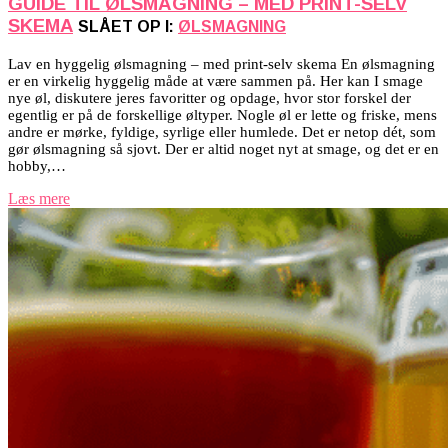
GUIDE TIL ØLSMAGNING – MED PRINT-SELV
SKEMA
SLÅET OP I:
ØLSMAGNING
Lav en hyggelig ølsmagning – med print-selv skema En ølsmagning
er en virkelig hyggelig måde at være sammen på. Her kan I smage
nye øl, diskutere jeres favoritter og opdage, hvor stor forskel der
egentlig er på de forskellige øltyper. Nogle øl er lette og friske, mens
andre er mørke, fyldige, syrlige eller humlede. Det er netop dét, som
gør ølsmagning så sjovt. Der er altid noget nyt at smage, og det er en
hobby,…
Læs mere