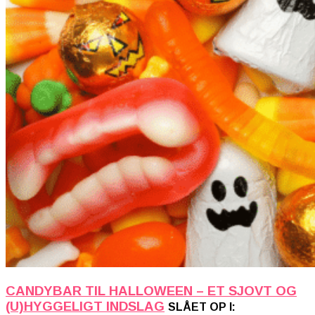
CANDYBAR TIL HALLOWEEN – ET SJOVT OG
(U)HYGGELIGT INDSLAG
SLÅET OP I: