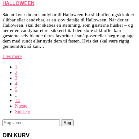
HALLOWEEN
Sådan laver du en candybar til Halloween En slikbuffet, også kaldet
slikbar eller candybar, er en sjov detalje til Halloween. Når der er
Halloween, skal der skabes en stemning, som gæsterne husker – og
her er en candybar et ret sikkert hit. I den store slikbuffet kan
gæsterne selv blande deres favoritter i små poser eller bægre og tage
dem med rundt eller nyde dem til festen. Hvis det skal være rigtig
gennemført, så kan…
Læs mere
1
2
3
4
5
...
14
Næste
Sidste »
Søg
Søg
efter:
DIN KURV