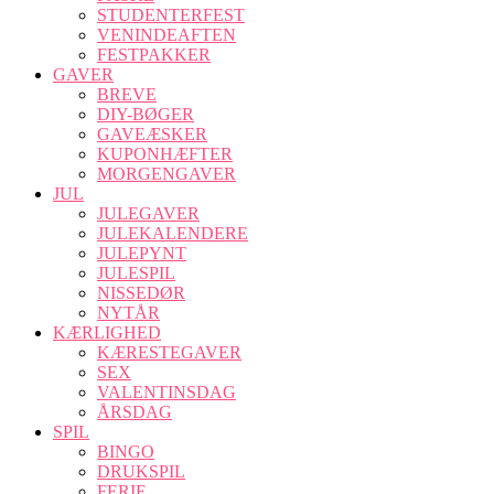
STUDENTERFEST
VENINDEAFTEN
FESTPAKKER
GAVER
BREVE
DIY-BØGER
GAVEÆSKER
KUPONHÆFTER
MORGENGAVER
JUL
JULEGAVER
JULEKALENDERE
JULEPYNT
JULESPIL
NISSEDØR
NYTÅR
KÆRLIGHED
KÆRESTEGAVER
SEX
VALENTINSDAG
ÅRSDAG
SPIL
BINGO
DRUKSPIL
FERIE