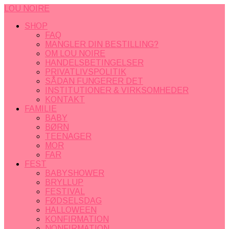
LOU NOIRE
SHOP
FAQ
MANGLER DIN BESTILLING?
OM LOU NOIRE
HANDELSBETINGELSER
PRIVATLIVSPOLITIK
SÅDAN FUNGERER DET
INSTITUTIONER & VIRKSOMHEDER
KONTAKT
FAMILIE
BABY
BØRN
TEENAGER
MOR
FAR
FEST
BABYSHOWER
BRYLLUP
FESTIVAL
FØDSELSDAG
HALLOWEEN
KONFIRMATION
NONFIRMATION