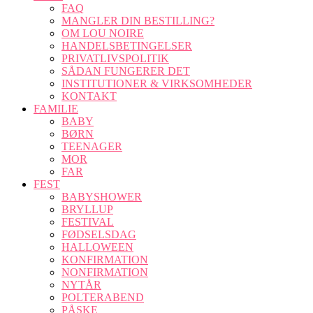
FAQ
MANGLER DIN BESTILLING?
OM LOU NOIRE
HANDELSBETINGELSER
PRIVATLIVSPOLITIK
SÅDAN FUNGERER DET
INSTITUTIONER & VIRKSOMHEDER
KONTAKT
FAMILIE
BABY
BØRN
TEENAGER
MOR
FAR
FEST
BABYSHOWER
BRYLLUP
FESTIVAL
FØDSELSDAG
HALLOWEEN
KONFIRMATION
NONFIRMATION
NYTÅR
POLTERABEND
PÅSKE