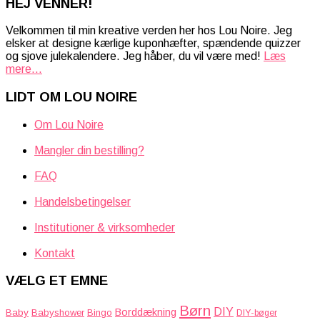
HEJ VENNER!
Velkommen til min kreative verden her hos Lou Noire. Jeg
elsker at designe kærlige kuponhæfter, spændende quizzer
og sjove julekalendere. Jeg håber, du vil være med!
Læs
mere...
LIDT OM LOU NOIRE
Om Lou Noire
Mangler din bestilling?
FAQ
Handelsbetingelser
Institutioner & virksomheder
Kontakt
VÆLG ET EMNE
Børn
DIY
Borddækning
Baby
Babyshower
Bingo
DIY-bøger