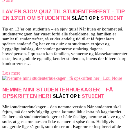
LAV EN SJOV QUIZ TIL STUDENTERFEST – TIP
EN 13’ER OM STUDENTEN
SLÅET OP I:
STUDENT
Tip en 13’er om studenten – en sjov quiz! Når huen er kommet på,
studentervognen har været forbi alle forældrene, og familien er
samlet til studenterfest, så er der endelig tid til at få fejret årets
sødeste student! Og her er en quiz om studenten et sjovt og
hyggeligt indslag, der samler gæsterne omkring dagens
hovedperson. I quizzen kan familien, vennerne og klassekammerater
teste, hvor godt de egentlig kender studenten, imens der bliver skarp
konkurrerece…
Læs mere
NEMME MINI-STUDENTERHUEKAGER – FÅ
OPSKRIFTEN HER!
SLÅET OP I:
STUDENT
Mini-studenterhuekager – den nemme version Når studenten skal
fejres, må der selvfølgelig gerne komme lidt ekstra på kagebordet.
De her små studenterhuekager er både festlige, nemme at lave og så
søde, at gæsterne næsten ikke nænner at spise dem. Heldigvis
smager de lige så godt, som de ser ud. Kagerne er inspireret af de