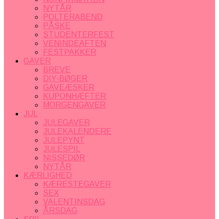
NYTÅR
POLTERABEND
PÅSKE
STUDENTERFEST
VENINDEAFTEN
FESTPAKKER
GAVER
BREVE
DIY-BØGER
GAVEÆSKER
KUPONHÆFTER
MORGENGAVER
JUL
JULEGAVER
JULEKALENDERE
JULEPYNT
JULESPIL
NISSEDØR
NYTÅR
KÆRLIGHED
KÆRESTEGAVER
SEX
VALENTINSDAG
ÅRSDAG