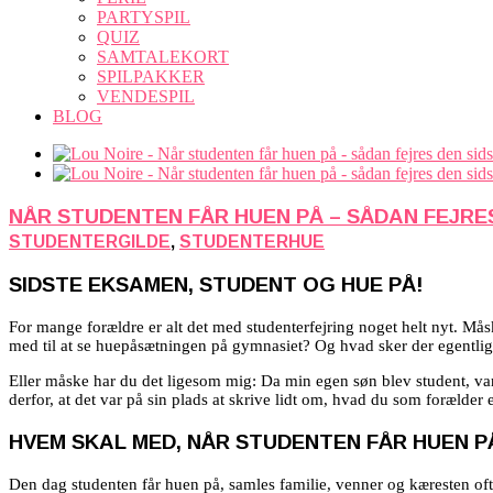
PARTYSPIL
QUIZ
SAMTALEKORT
SPILPAKKER
VENDESPIL
BLOG
NÅR STUDENTEN FÅR HUEN PÅ – SÅDAN FEJRE
STUDENTERGILDE
,
STUDENTERHUE
SIDSTE EKSAMEN, STUDENT OG HUE PÅ!
For mange forældre er alt det med studenterfejring noget helt nyt. Må
med til at se huepåsætningen på gymnasiet? Og hvad sker der egentlig
Eller måske har du det ligesom mig: Da min egen søn blev student, var 
derfor, at det var på sin plads at skrive lidt om, hvad du som forælder e
HVEM SKAL MED, NÅR STUDENTEN FÅR HUEN P
Den dag studenten får huen på, samles familie, venner og kæresten ofte