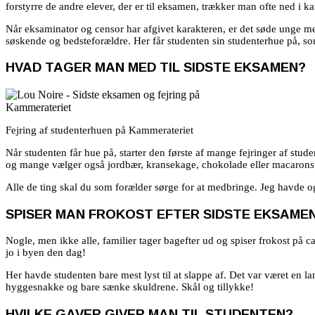
forstyrre de andre elever, der er til eksamen, trækker man ofte ned i kan
Når eksaminator og censor har afgivet karakteren, er det søde unge me
søskende og bedsteforældre. Her får studenten sin studenterhue på, so
HVAD TAGER MAN MED TIL SIDSTE EKSAMEN?
Fejring af studenterhuen på Kammerateriet
Når studenten får hue på, starter den første af mange fejringer af stud
og mange vælger også jordbær, kransekage, chokolade eller macarons.
Alle de ting skal du som forælder sørge for at medbringe. Jeg havde o
SPISER MAN FROKOST EFTER SIDSTE EKSAME
Nogle, men ikke alle, familier tager bagefter ud og spiser frokost på caf
jo i byen den dag!
Her havde studenten bare mest lyst til at slappe af. Det var været en la
hyggesnakke og bare sænke skuldrene. Skål og tillykke!
HVILKE GAVER GIVER MAN TIL STUDENTEN?