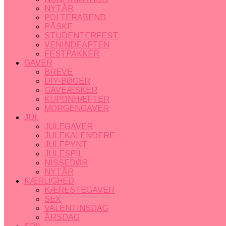
NYTÅR
POLTERABEND
PÅSKE
STUDENTERFEST
VENINDEAFTEN
FESTPAKKER
GAVER
BREVE
DIY-BØGER
GAVEÆSKER
KUPONHÆFTER
MORGENGAVER
JUL
JULEGAVER
JULEKALENDERE
JULEPYNT
JULESPIL
NISSEDØR
NYTÅR
KÆRLIGHED
KÆRESTEGAVER
SEX
VALENTINSDAG
ÅRSDAG