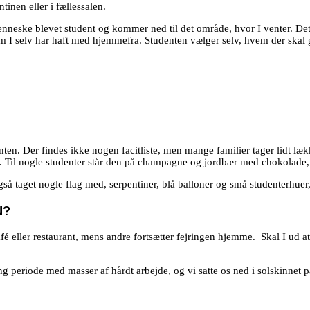
tinen eller i fællessalen.
nneske blevet student og kommer ned til det område, hvor I venter. Det 
m I selv har haft med hjemmefra. Studenten vælger selv, hvem der skal g
enten. Der findes ikke nogen facitliste, men mange familier tager lidt læ
 Til nogle studenter står den på champagne og jordbær med chokolade,
gså taget nogle flag med, serpentiner, blå balloner og små studenterhue
N?
é eller restaurant, mens andre fortsætter fejringen hjemme. Skal I ud at s
ng periode med masser af hårdt arbejde, og vi satte os ned i solskinnet p