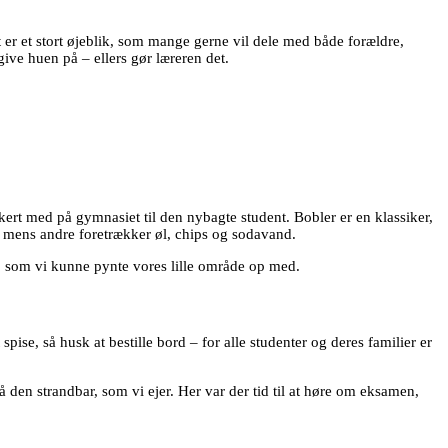
er et stort øjeblik, som mange gerne vil dele med både forældre,
ive huen på – ellers gør læreren det.
kkert med på gymnasiet til den nybagte student. Bobler er en klassiker,
 mens andre foretrækker øl, chips og sodavand.
r, som vi kunne pynte vores lille område op med.
pise, så husk at bestille bord – for alle studenter og deres familier er
å den strandbar, som vi ejer. Her var der tid til at høre om eksamen,