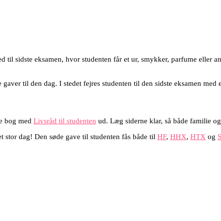
ed til sidste eksamen, hvor studenten får et ur, smykker, parfume eller a
gaver til den dag. I stedet fejres studenten til den sidste eksamen med en
lle bog med
Livsråd til studenten
ud. Læg siderne klar, så både familie og
et stor dag! Den søde gave til studenten fås både til
HF
,
HHX
,
HTX
og