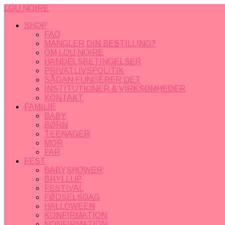
LOU NOIRE
SHOP
FAQ
MANGLER DIN BESTILLING?
OM LOU NOIRE
HANDELSBETINGELSER
PRIVATLIVSPOLITIK
SÅDAN FUNGERER DET
INSTITUTIONER & VIRKSOMHEDER
KONTAKT
FAMILIE
BABY
BØRN
TEENAGER
MOR
FAR
FEST
BABYSHOWER
BRYLLUP
FESTIVAL
FØDSELSDAG
HALLOWEEN
KONFIRMATION
NONFIRMATION