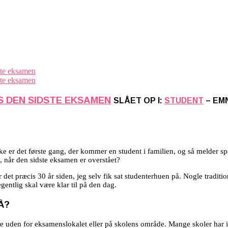
S DEN SIDSTE EKSAMEN
SLÅET OP I:
STUDENT
– EM
ske er det første gang, der kommer en student i familien, og så melder 
, når den sidste eksamen er overstået?
det præcis 30 år siden, jeg selv fik sat studenterhuen på. Nogle tradit
gentlig skal være klar til på den dag.
Å?
 uden for eksamenslokalet eller på skolens område. Mange skoler har ind