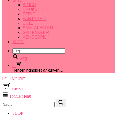
SPIL
BINGO
DRUKSPIL
FERIE
PARTYSPIL
QUIZ
SAMTALEKORT
SPILPAKKER
VENDESPIL
BLOG
Søg
0
Henter indholdet af kurven...
LOU NOIRE
Kurv
0
Toggle Menu
SHOP