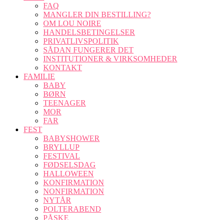
FAQ
MANGLER DIN BESTILLING?
OM LOU NOIRE
HANDELSBETINGELSER
PRIVATLIVSPOLITIK
SÅDAN FUNGERER DET
INSTITUTIONER & VIRKSOMHEDER
KONTAKT
FAMILIE
BABY
BØRN
TEENAGER
MOR
FAR
FEST
BABYSHOWER
BRYLLUP
FESTIVAL
FØDSELSDAG
HALLOWEEN
KONFIRMATION
NONFIRMATION
NYTÅR
POLTERABEND
PÅSKE