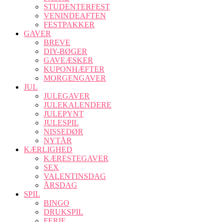
STUDENTERFEST
VENINDEAFTEN
FESTPAKKER
GAVER
BREVE
DIY-BØGER
GAVEÆSKER
KUPONHÆFTER
MORGENGAVER
JUL
JULEGAVER
JULEKALENDERE
JULEPYNT
JULESPIL
NISSEDØR
NYTÅR
KÆRLIGHED
KÆRESTEGAVER
SEX
VALENTINSDAG
ÅRSDAG
SPIL
BINGO
DRUKSPIL
FERIE