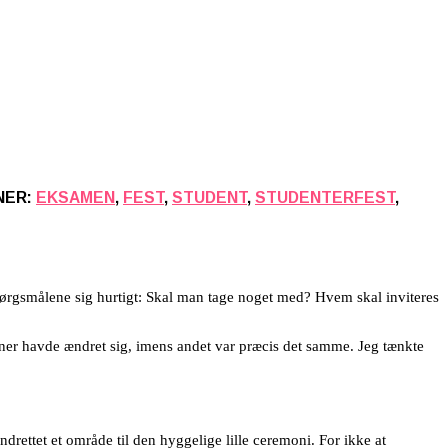
NER:
EKSAMEN
,
FEST
,
STUDENT
,
STUDENTERFEST
,
spørgsmålene sig hurtigt: Skal man tage noget med? Hvem skal inviteres
ioner havde ændret sig, imens andet var præcis det samme. Jeg tænkte
rettet et område til den hyggelige lille ceremoni. For ikke at