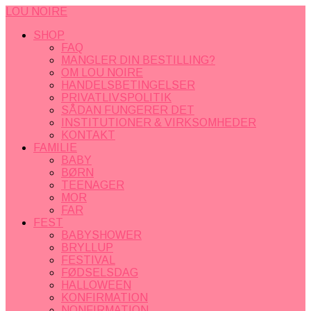
LOU NOIRE
SHOP
FAQ
MANGLER DIN BESTILLING?
OM LOU NOIRE
HANDELSBETINGELSER
PRIVATLIVSPOLITIK
SÅDAN FUNGERER DET
INSTITUTIONER & VIRKSOMHEDER
KONTAKT
FAMILIE
BABY
BØRN
TEENAGER
MOR
FAR
FEST
BABYSHOWER
BRYLLUP
FESTIVAL
FØDSELSDAG
HALLOWEEN
KONFIRMATION
NONFIRMATION