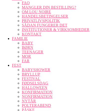
FAQ
MANGLER DIN BESTILLING?
OM LOU NOIRE
HANDELSBETINGELSER
PRIVATLIVSPOLITIK
SÅDAN FUNGERER DET
INSTITUTIONER & VIRKSOMHEDER
KONTAKT
FAMILIE
BABY
BØRN
TEENAGER
MOR
FAR
FEST
BABYSHOWER
BRYLLUP
FESTIVAL
FØDSELSDAG
HALLOWEEN
KONFIRMATION
NONFIRMATION
NYTÅR
POLTERABEND
PÅSKE