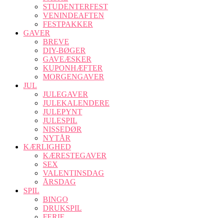
STUDENTERFEST
VENINDEAFTEN
FESTPAKKER
GAVER
BREVE
DIY-BØGER
GAVEÆSKER
KUPONHÆFTER
MORGENGAVER
JUL
JULEGAVER
JULEKALENDERE
JULEPYNT
JULESPIL
NISSEDØR
NYTÅR
KÆRLIGHED
KÆRESTEGAVER
SEX
VALENTINSDAG
ÅRSDAG
SPIL
BINGO
DRUKSPIL
FERIE