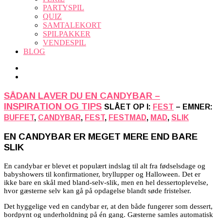
PARTYSPIL
QUIZ
SAMTALEKORT
SPILPAKKER
VENDESPIL
BLOG
SÅDAN LAVER DU EN CANDYBAR –
INSPIRATION OG TIPS
SLÅET OP I:
FEST
– EMNER:
BUFFET
,
CANDYBAR
,
FEST
,
FESTMAD
,
MAD
,
SLIK
EN CANDYBAR ER MEGET MERE END BARE
SLIK
En candybar er blevet et populært indslag til alt fra fødselsdage og
babyshowers til konfirmationer, bryllupper og Halloween. Det er
ikke bare en skål med bland-selv-slik, men en hel dessertoplevelse,
hvor gæsterne selv kan gå på opdagelse blandt søde fristelser.
Det hyggelige ved en candybar er, at den både fungerer som dessert,
bordpynt og underholdning på én gang. Gæsterne samles automatisk