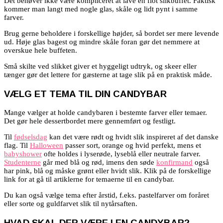
Det behøver ikke være kompliceret at lave en flot slikbuffet. Faktisk
kommer man langt med nogle glas, skåle og lidt pynt i samme
farver.
Brug gerne beholdere i forskellige højder, så bordet ser mere levende
ud. Høje glas bagest og mindre skåle foran gør det nemmere at
overskue hele buffeten.
Små skilte ved slikket giver et hyggeligt udtryk, og skeer eller
tænger gør det lettere for gæsterne at tage slik på en praktisk måde.
VÆLG ET TEMA TIL DIN CANDYBAR
Mange vælger at holde candybaren i bestemte farver eller temaer.
Det gør hele dessertbordet mere gennemført og festligt.
Til
fødselsdag
kan det være rødt og hvidt slik inspireret af det danske
flag. Til
Halloween
passer sort, orange og hvid perfekt, mens et
babyshower
ofte holdes i lyserøde, lyseblå eller neutrale farver.
Studenterne
går med blå og rød, imens den søde
konfirmand
også
har pink, blå og måske grønt eller hvidt slik. Klik på de forskellige
link for at gå til artiklerne for temaerne til en candybar.
Du kan også vælge tema efter årstid, f.eks. pastelfarver om foråret
eller sorte og guldfarvet slik til nytårsaften.
HVAD SKAL DER VÆRE I EN CANDYBAR?