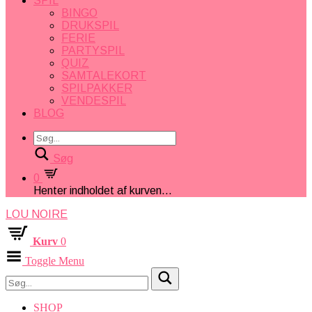
SPIL
BINGO
DRUKSPIL
FERIE
PARTYSPIL
QUIZ
SAMTALEKORT
SPILPAKKER
VENDESPIL
BLOG
Søg
0
Henter indholdet af kurven...
LOU NOIRE
Kurv
0
Toggle Menu
SHOP