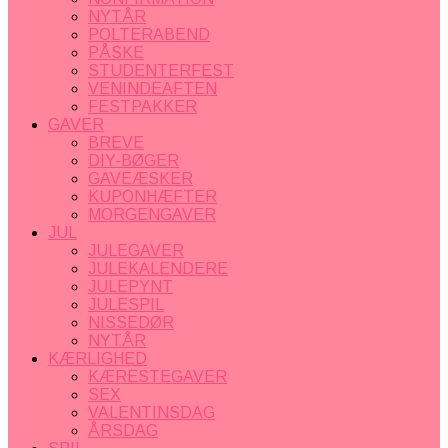
NYTÅR
POLTERABEND
PÅSKE
STUDENTERFEST
VENINDEAFTEN
FESTPAKKER
GAVER
BREVE
DIY-BØGER
GAVEÆSKER
KUPONHÆFTER
MORGENGAVER
JUL
JULEGAVER
JULEKALENDERE
JULEPYNT
JULESPIL
NISSEDØR
NYTÅR
KÆRLIGHED
KÆRESTEGAVER
SEX
VALENTINSDAG
ÅRSDAG