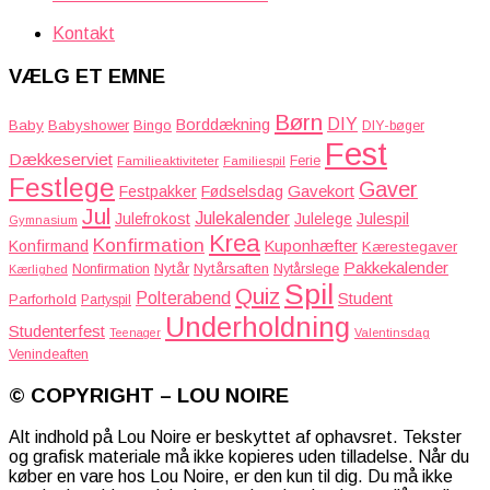
Kontakt
VÆLG ET EMNE
Børn
DIY
Borddækning
Baby
Babyshower
Bingo
DIY-bøger
Fest
Dækkeserviet
Familieaktiviteter
Ferie
Familiespil
Festlege
Gaver
Gavekort
Festpakker
Fødselsdag
Jul
Julekalender
Julefrokost
Julelege
Julespil
Gymnasium
Krea
Konfirmation
Kuponhæfter
Konfirmand
Kærestegaver
Pakkekalender
Nytår
Nytårsaften
Nonfirmation
Nytårslege
Kærlighed
Spil
Quiz
Polterabend
Student
Parforhold
Partyspil
Underholdning
Studenterfest
Teenager
Valentinsdag
Venindeaften
© COPYRIGHT – LOU NOIRE
Alt indhold på Lou Noire er beskyttet af ophavsret. Tekster
og grafisk materiale må ikke kopieres uden tilladelse. Når du
køber en vare hos Lou Noire, er den kun til dig. Du må ikke