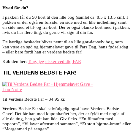
Hvad får du?
I pakken får du 50 kort til den lille bog (samlet ca. 8,5 x 13,5 cm). I
pakken er der også en forside, en side med en lille indledning samt
en side med et til- og fra-kort. Der er også blanke kort med i pakken,
hvis du har flere ting, du gerne vil sige til din far.
De kærlige beskeder bliver nemt til en lille gør-det-selv bog, som
kan være en sød og hjemmelavet gave til Fars Dag, hans fødselsdag
– eller bare fordi han er verdens bedste far!
Køb den her:
Ting, jeg elsker ved dig FAR
TIL VERDENS BEDSTE FAR!
Til Verdens Bedste Far – 34,95 kr.
Verdens Bedste Far skal selvfølgelig også have Verdens Bedste
Gave! Det får han med kuponhæftet her, der er fyldt med nogle af
alle de ting, han godt kan lide. Giv f.eks. “En filmaften med
popcorn”, “Vi laver aftensmad sammen”, “Et stort bjørne-kram” eller
“Morgenmad på sengen”.