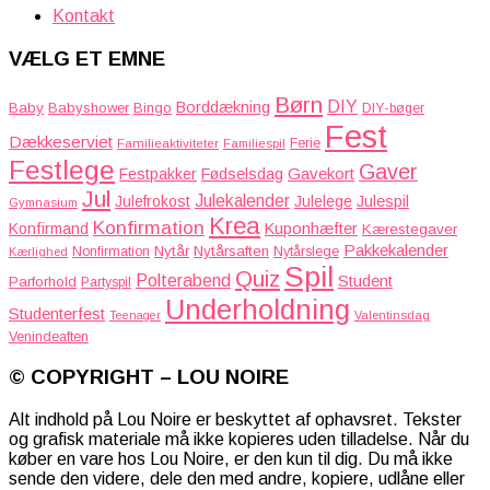
Kontakt
VÆLG ET EMNE
Børn
DIY
Borddækning
Baby
Babyshower
Bingo
DIY-bøger
Fest
Dækkeserviet
Familieaktiviteter
Ferie
Familiespil
Festlege
Gaver
Gavekort
Festpakker
Fødselsdag
Jul
Julekalender
Julefrokost
Julelege
Julespil
Gymnasium
Krea
Konfirmation
Kuponhæfter
Konfirmand
Kærestegaver
Pakkekalender
Nytår
Nytårsaften
Nonfirmation
Nytårslege
Kærlighed
Spil
Quiz
Polterabend
Student
Parforhold
Partyspil
Underholdning
Studenterfest
Teenager
Valentinsdag
Venindeaften
© COPYRIGHT – LOU NOIRE
Alt indhold på Lou Noire er beskyttet af ophavsret. Tekster
og grafisk materiale må ikke kopieres uden tilladelse. Når du
køber en vare hos Lou Noire, er den kun til dig. Du må ikke
sende den videre, dele den med andre, kopiere, udlåne eller