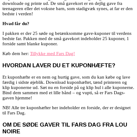
downloade og printe ud. De små gavekort er en dejlig gave fra
teenageren eller det voksne barn, som stadigvæk synes, at far er den
bedste i verden!
Hvad får du?
I pakken er der 25 søde og betænksomme gave-kuponer til verdens
bedste far. Pakken med de små gavekort indeholder 25 kuponer, 1
forside samt blanke kuponer.
Køb dem her:
Tillykke med Fars Dag!
HVORDAN LAVER DU ET KUPONHÆFTE?
Et kuponhæfte er en nem og hurtig gave, som du kan købe og lave
færdig i sidste øjeblik. Download kuponhæftet, tænd printeren og
klip kuponerne ud. Sæt nu en forside på og klip hul i alle kuponerne.
Bind dem sammen med et lille bånd – og vupti, så er Fars Dags-
gaven hjemme!
NB! Alle tre kuponhæfter her indeholder en forside, der er designet
til Fars Dag.
OM DE SØDE GAVER TIL FARS DAG FRA LOU
NOIRE