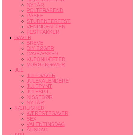
NYTÅR
POLTERABEND
PÅSKE
STUDENTERFEST
VENINDEAFTEN
FESTPAKKER
GAVER
BREVE
DIY-BØGER
GAVEÆSKER
KUPONHÆFTER
MORGENGAVER
JUL
JULEGAVER
JULEKALENDERE
JULEPYNT
JULESPIL
NISSEDØR
NYTÅR
KÆRLIGHED
KÆRESTEGAVER
SEX
VALENTINSDAG
ÅRSDAG