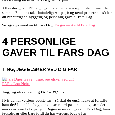
lykke i lang tid efter Fars Dag den 5. juni.
Alt er designet i PDF og lige til at downloade og printe ud med det
samme. Find en stak almindeligt A4-papir og tænd printeren – så har
du lynhurtigt en hyggelig og personlig gave til Fars Dag.
Se også gaveæsken til Fars Dag:
En gaveæske til Fars Dag
4 PERSONLIGE
GAVER TIL FARS DAG
TING, JEG ELSKER VED DIG FAR
Ting, jeg elsker ved dig FAR – 39,95 kr.
Hvis du har verdens bedste far – så skal du også huske at fortælle
ham det! I den lille bog kan du sætte ord på alle de ting, som det
måske er svært at sige højt. Bogen er en sød gave til Fars Dag, hans
fødselsdag eller bare fordi du har verdens bedste Far!