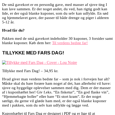
De små gavekort er en personlig gave, med masser af sjove ting I
kan lave sammen. Er der noget andet, du ved, han rigtig godt kan
lide, er der også blanke kuponer, som du selv kan udfylde. En sød
og hjemmelavet gave, der passer til både drenge og piger i alderen
5-12 år.
Hvad får du?
Pakken med de små gavekort indeholder 30 kuponer, 3 forsider samt
blanke kuponer. Køb dem her:
Til verdens bedste far!
TILLYKKE MED FARS DAG!
Tillykke med Fars Dag! – 34,95 kr.
Hvad giver man verdens bedste far – som jo nok i forvejen har alt?
Måske skal du bare forære ham noget af det, han allerhelst vil have:
sjove og hyggelige oplevelser sammen med dig. Dem er der masser
af i kuponhæftet her! Giv f.eks. “En fisketur”, “En god flaske vin”,
“Hjemmebagte boller” eller bare “Et stort kram”. Er der noget
særligt, du gerne vil glæde ham med, er der også blanke kuponer
med i pakken, som du selv kan udfylde og lægge ved.
Kuponhæftet til Fars Dag er designet i PDF og er lige til at