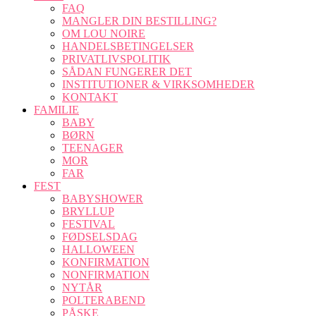
FAQ
MANGLER DIN BESTILLING?
OM LOU NOIRE
HANDELSBETINGELSER
PRIVATLIVSPOLITIK
SÅDAN FUNGERER DET
INSTITUTIONER & VIRKSOMHEDER
KONTAKT
FAMILIE
BABY
BØRN
TEENAGER
MOR
FAR
FEST
BABYSHOWER
BRYLLUP
FESTIVAL
FØDSELSDAG
HALLOWEEN
KONFIRMATION
NONFIRMATION
NYTÅR
POLTERABEND
PÅSKE