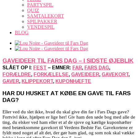
PARTYSPIL
QUIZ
SAMTALEKORT
SPILPAKKER
VENDESPIL
BLOG
GAVEIDEER TIL FARS DAG – I SIDSTE ØJEBLIK
SLÅET OP I:
FEST
– EMNER:
FAR
,
FARS DAG
,
FORÆLDRE
,
FORKÆLELSE
,
GAVEIDEER
,
GAVEKORT
,
GAVER
,
KLIPPEKORT
,
KUPONHÆFTE
HAR DU HUSKET AT KØBE EN GAVE TIL FARS
DAG?
Eller ved du slet ikke, hvad du skal give din far i Fars Dags gave?
Fortvivl ikke, hjælpen er lige her! Giv ham den søde bog med alle de
ting, du elsker ved ham eller et af de sjove og kærlige kuponhæfter
med betænksomme gavekort til Verdens Bedste Far. Gavekortene er
fyldt med noget af alt det, der gør ham glad, og som nok skal vække