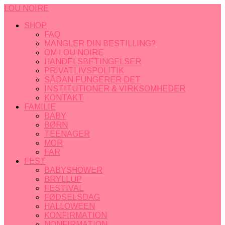
LOU NOIRE
SHOP
FAQ
MANGLER DIN BESTILLING?
OM LOU NOIRE
HANDELSBETINGELSER
PRIVATLIVSPOLITIK
SÅDAN FUNGERER DET
INSTITUTIONER & VIRKSOMHEDER
KONTAKT
FAMILIE
BABY
BØRN
TEENAGER
MOR
FAR
FEST
BABYSHOWER
BRYLLUP
FESTIVAL
FØDSELSDAG
HALLOWEEN
KONFIRMATION
NONFIRMATION