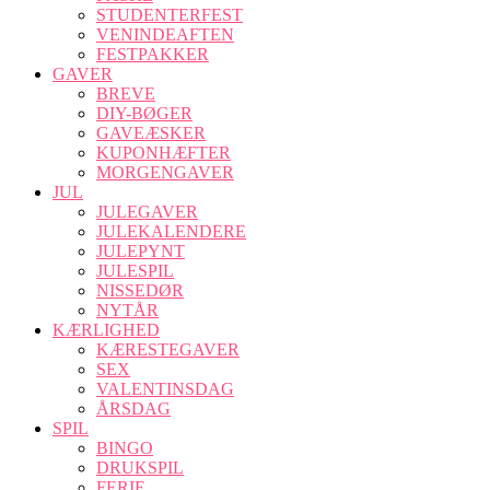
STUDENTERFEST
VENINDEAFTEN
FESTPAKKER
GAVER
BREVE
DIY-BØGER
GAVEÆSKER
KUPONHÆFTER
MORGENGAVER
JUL
JULEGAVER
JULEKALENDERE
JULEPYNT
JULESPIL
NISSEDØR
NYTÅR
KÆRLIGHED
KÆRESTEGAVER
SEX
VALENTINSDAG
ÅRSDAG
SPIL
BINGO
DRUKSPIL
FERIE