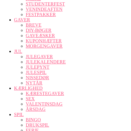
STUDENTERFEST
VENINDEAFTEN
FESTPAKKER
GAVER
BREVE
DIY-BØGER
GAVEÆSKER
KUPONHÆFTER
MORGENGAVER
JUL
JULEGAVER
JULEKALENDERE
JULEPYNT
JULESPIL
NISSEDØR
NYTÅR
KÆRLIGHED
KÆRESTEGAVER
SEX
VALENTINSDAG
ÅRSDAG
SPIL
BINGO
DRUKSPIL
FERIE