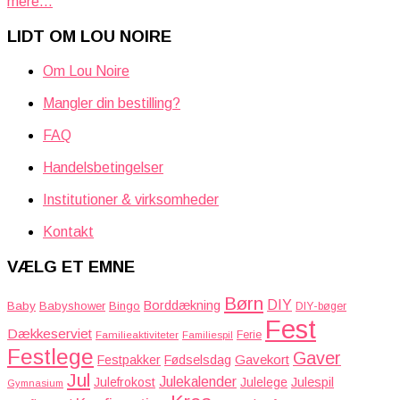
mere...
LIDT OM LOU NOIRE
Om Lou Noire
Mangler din bestilling?
FAQ
Handelsbetingelser
Institutioner & virksomheder
Kontakt
VÆLG ET EMNE
Børn
DIY
Borddækning
Baby
Babyshower
Bingo
DIY-bøger
Fest
Dækkeserviet
Familieaktiviteter
Ferie
Familiespil
Festlege
Gaver
Gavekort
Festpakker
Fødselsdag
Jul
Julekalender
Julefrokost
Julelege
Julespil
Gymnasium