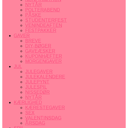
NYTÅR
POLTERABEND
PÅSKE
STUDENTERFEST
VENINDEAFTEN
FESTPAKKER
GAVER
BREVE
DIY-BØGER
GAVEÆSKER
KUPONHÆFTER
MORGENGAVER
JUL
JULEGAVER
JULEKALENDERE
JULEPYNT
JULESPIL
NISSEDØR
NYTÅR
KÆRLIGHED
KÆRESTEGAVER
SEX
VALENTINSDAG
ÅRSDAG