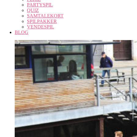
PARTYSPIL
QUIZ
SAMTALEKORT
SPILPAKKER
VENDESPIL
BLOG