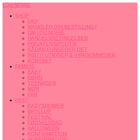
LOU NOIRE
SHOP
FAQ
MANGLER DIN BESTILLING?
OM LOU NOIRE
HANDELSBETINGELSER
PRIVATLIVSPOLITIK
SÅDAN FUNGERER DET
INSTITUTIONER & VIRKSOMHEDER
KONTAKT
FAMILIE
BABY
BØRN
TEENAGER
MOR
FAR
FEST
BABYSHOWER
BRYLLUP
FESTIVAL
FØDSELSDAG
HALLOWEEN
KONFIRMATION
NONFIRMATION