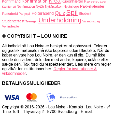
Krea
Konfirmation
Kuponhæfter
Konfirmand
Kærestegaver
Pakkekalender
Nytår
Nytårsaften
Nonfirmation
Nytårslege
Kærlighed
Spil
Quiz
Polterabend
Student
Parforhold
Partyspil
Underholdning
Studenterfest
Teenager
Valentinsdag
Venindeaften
© COPYRIGHT – LOU NOIRE
Alt indhold på Lou Noire er beskyttet af ophavsret. Tekster
og grafisk materiale må ikke kopieres uden tilladelse. Når du
køber en vare hos Lou Noire, er den kun til dig. Du må ikke
sende den videre, dele den med andre, kopiere, udlåne eller
sælge den. Tak fordi du respekterer det. Læs mere om regler
og vilkår for institutioner her:
Regler for institutioner &
virksomheder
.
BETALINGSMULIGHEDER
Copyright © 2016-2026 - Lou Noire - Kontakt: Lou Noire - v/
Trine Toft - Thyrasvej 2 - 5700 Svendborg - E-mail: