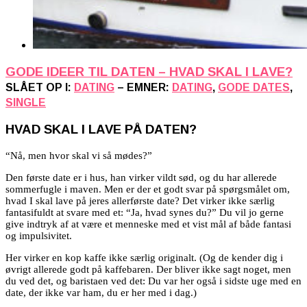
GODE IDEER TIL DATEN – HVAD SKAL I LAVE?
SLÅET OP I:
DATING
– EMNER:
DATING
,
GODE DATES
,
SINGLE
HVAD SKAL I LAVE PÅ DATEN?
“Nå, men hvor skal vi så mødes?”
Den første date er i hus, han virker vildt sød, og du har allerede
sommerfugle i maven. Men er der et godt svar på spørgsmålet om,
hvad I skal lave på jeres allerførste date? Det virker ikke særlig
fantasifuldt at svare med et: “Ja, hvad synes du?” Du vil jo gerne
give indtryk af at være et menneske med et vist mål af både fantasi
og impulsivitet.
Her virker en kop kaffe ikke særlig originalt. (Og de kender dig i
øvrigt allerede godt på kaffebaren. Der bliver ikke sagt noget, men
du ved det, og baristaen ved det: Du var her også i sidste uge med en
date, der ikke var ham, du er her med i dag.)