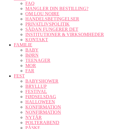
FAQ
MANGLER DIN BESTILLING?
OM LOU NOIRE
HANDELSBETINGELSER
PRIVATLIVSPOLITIK
SÅDAN FUNGERER DET
INSTITUTIONER & VIRKSOMHEDER
KONTAKT
FAMILIE
BABY
BØRN
TEENAGER
MOR
FAR
FEST
BABYSHOWER
BRYLLUP
FESTIVAL
FØDSELSDAG
HALLOWEEN
KONFIRMATION
NONFIRMATION
NYTÅR
POLTERABEND
PÅSKE