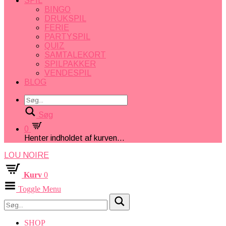
SPIL
BINGO
DRUKSPIL
FERIE
PARTYSPIL
QUIZ
SAMTALEKORT
SPILPAKKER
VENDESPIL
BLOG
Søg
0
Henter indholdet af kurven...
LOU NOIRE
Kurv
0
Toggle Menu
SHOP