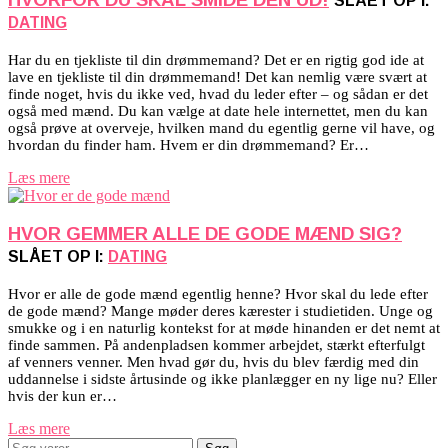
SLÅET OP I:
DATING
Har du en tjekliste til din drømmemand? Det er en rigtig god ide at
lave en tjekliste til din drømmemand! Det kan nemlig være svært at
finde noget, hvis du ikke ved, hvad du leder efter – og sådan er det
også med mænd. Du kan vælge at date hele internettet, men du kan
også prøve at overveje, hvilken mand du egentlig gerne vil have, og
hvordan du finder ham. Hvem er din drømmemand? Er…
Læs mere
HVOR GEMMER ALLE DE GODE MÆND SIG?
SLÅET OP I:
DATING
Hvor er alle de gode mænd egentlig henne? Hvor skal du lede efter
de gode mænd? Mange møder deres kærester i studietiden. Unge og
smukke og i en naturlig kontekst for at møde hinanden er det nemt at
finde sammen. På andenpladsen kommer arbejdet, stærkt efterfulgt
af venners venner. Men hvad gør du, hvis du blev færdig med din
uddannelse i sidste årtusinde og ikke planlægger en ny lige nu? Eller
hvis der kun er…
Læs mere
Søg