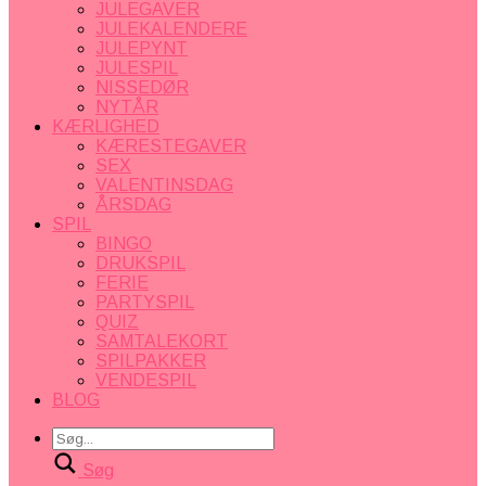
JULEGAVER
JULEKALENDERE
JULEPYNT
JULESPIL
NISSEDØR
NYTÅR
KÆRLIGHED
KÆRESTEGAVER
SEX
VALENTINSDAG
ÅRSDAG
SPIL
BINGO
DRUKSPIL
FERIE
PARTYSPIL
QUIZ
SAMTALEKORT
SPILPAKKER
VENDESPIL
BLOG
Søg