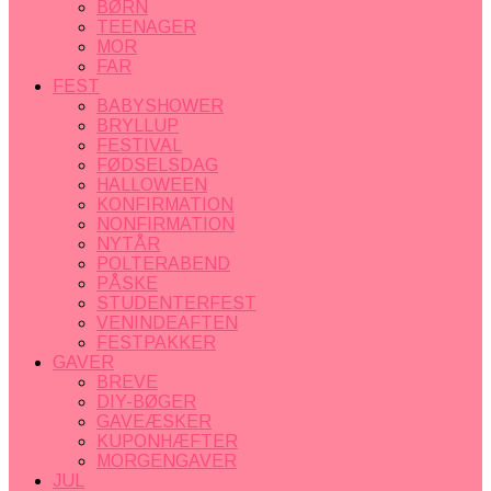
BØRN
TEENAGER
MOR
FAR
FEST
BABYSHOWER
BRYLLUP
FESTIVAL
FØDSELSDAG
HALLOWEEN
KONFIRMATION
NONFIRMATION
NYTÅR
POLTERABEND
PÅSKE
STUDENTERFEST
VENINDEAFTEN
FESTPAKKER
GAVER
BREVE
DIY-BØGER
GAVEÆSKER
KUPONHÆFTER
MORGENGAVER
JUL