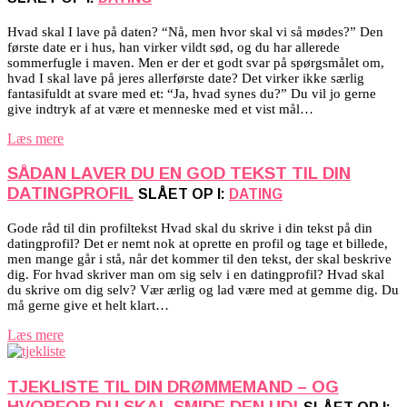
Hvad skal I lave på daten? “Nå, men hvor skal vi så mødes?” Den
første date er i hus, han virker vildt sød, og du har allerede
sommerfugle i maven. Men er der et godt svar på spørgsmålet om,
hvad I skal lave på jeres allerførste date? Det virker ikke særlig
fantasifuldt at svare med et: “Ja, hvad synes du?” Du vil jo gerne
give indtryk af at være et menneske med et vist mål…
Læs mere
SÅDAN LAVER DU EN GOD TEKST TIL DIN
DATINGPROFIL
SLÅET OP I:
DATING
Gode råd til din profiltekst Hvad skal du skrive i din tekst på din
datingprofil? Det er nemt nok at oprette en profil og tage et billede,
men mange går i stå, når det kommer til den tekst, der skal beskrive
dig. For hvad skriver man om sig selv i en datingprofil? Hvad skal
du skrive om dig selv? Vær ærlig og lad være med at gemme dig. Du
må gerne give et helt klart…
Læs mere
TJEKLISTE TIL DIN DRØMMEMAND – OG
HVORFOR DU SKAL SMIDE DEN UD!