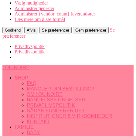
Vælg muligheder
Administrer tjenester
Administrer {vendor_count} leverandører
Læs mere om disse formål
Se
Godkend
Afvis
Se præferencer
Gem præferencer
præferencer
Privatlivspolitik
Privatlivspolitik
LOU NOIRE
SHOP
FAQ
MANGLER DIN BESTILLING?
OM LOU NOIRE
HANDELSBETINGELSER
PRIVATLIVSPOLITIK
SÅDAN FUNGERER DET
INSTITUTIONER & VIRKSOMHEDER
KONTAKT
FAMILIE
BABY