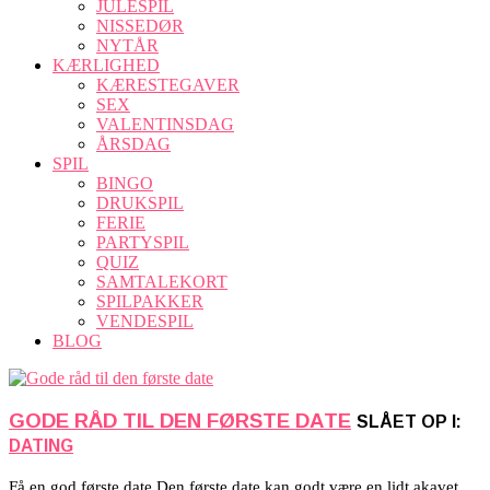
JULESPIL
NISSEDØR
NYTÅR
KÆRLIGHED
KÆRESTEGAVER
SEX
VALENTINSDAG
ÅRSDAG
SPIL
BINGO
DRUKSPIL
FERIE
PARTYSPIL
QUIZ
SAMTALEKORT
SPILPAKKER
VENDESPIL
BLOG
GODE RÅD TIL DEN FØRSTE DATE
SLÅET OP I:
DATING
Få en god første date Den første date kan godt være en lidt akavet