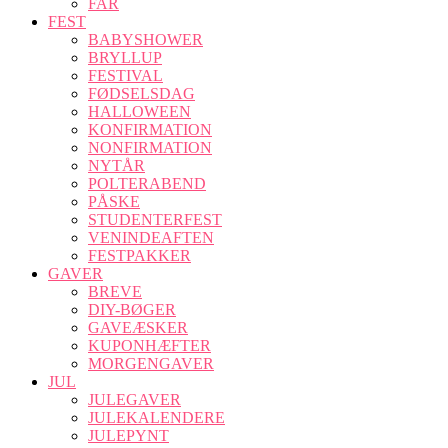
FAR
FEST
BABYSHOWER
BRYLLUP
FESTIVAL
FØDSELSDAG
HALLOWEEN
KONFIRMATION
NONFIRMATION
NYTÅR
POLTERABEND
PÅSKE
STUDENTERFEST
VENINDEAFTEN
FESTPAKKER
GAVER
BREVE
DIY-BØGER
GAVEÆSKER
KUPONHÆFTER
MORGENGAVER
JUL
JULEGAVER
JULEKALENDERE
JULEPYNT