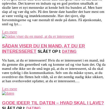
oplevelse. Det kræver en indsats og en god portion smalltalk at
skulle lære et nyt menneske at kende helt fra bunden af. Men bare
slap af og vær dig selv. På den første date handler det bare mest om
at være venlig og imødekommende. Hav det sjovt, slip
forventningerne og vær mentalt til stede på daten. Få øjenkontakt,
smil og lyt…
Læs mere
SÅDAN VISER DU EN MAND, AT DU ER
INTERESSERET
SLÅET OP I:
DATING
Vis ham, at du er interesseret! Hvis du er interesseret i en mand, må
du gemme din generthed væk og komme ud og vise ham det. Og da
mænd ofte ikke ser de små tegn på, at du er interesseret, så du skal
være tydelig i din kommunikation. Selv om du måske synes, at du
overdriver din flirten helt vildt, så er det nemlig stadig ikke sikkert,
at han overhovedet opfatter, at du er interesseret.…
Læs mere
GODE IDEER TIL DATEN – HVAD SKAL I LAVE?
SLÅET OP I:
DATING