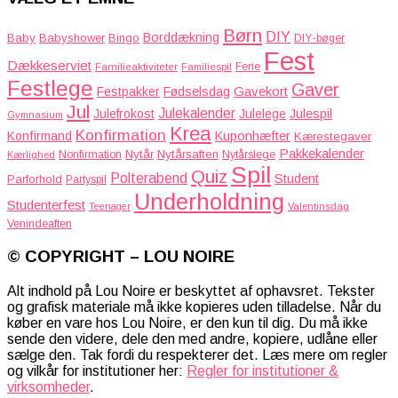
Børn
DIY
Borddækning
Baby
Babyshower
Bingo
DIY-bøger
Fest
Dækkeserviet
Familieaktiviteter
Ferie
Familiespil
Festlege
Gaver
Gavekort
Festpakker
Fødselsdag
Jul
Julekalender
Julefrokost
Julelege
Julespil
Gymnasium
Krea
Konfirmation
Kuponhæfter
Konfirmand
Kærestegaver
Pakkekalender
Nytår
Nytårsaften
Nonfirmation
Nytårslege
Kærlighed
Spil
Quiz
Polterabend
Student
Parforhold
Partyspil
Underholdning
Studenterfest
Teenager
Valentinsdag
Venindeaften
© COPYRIGHT – LOU NOIRE
Alt indhold på Lou Noire er beskyttet af ophavsret. Tekster
og grafisk materiale må ikke kopieres uden tilladelse. Når du
køber en vare hos Lou Noire, er den kun til dig. Du må ikke
sende den videre, dele den med andre, kopiere, udlåne eller
sælge den. Tak fordi du respekterer det. Læs mere om regler
og vilkår for institutioner her:
Regler for institutioner &
virksomheder
.