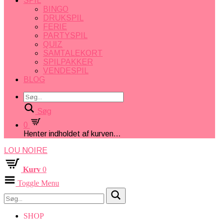
SPIL
BINGO
DRUKSPIL
FERIE
PARTYSPIL
QUIZ
SAMTALEKORT
SPILPAKKER
VENDESPIL
BLOG
Søg
0
Henter indholdet af kurven...
LOU NOIRE
Kurv
0
Toggle Menu
SHOP