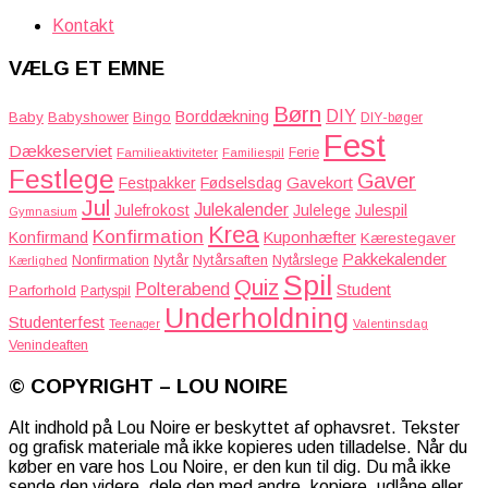
Kontakt
VÆLG ET EMNE
Børn
DIY
Borddækning
Baby
Babyshower
Bingo
DIY-bøger
Fest
Dækkeserviet
Familieaktiviteter
Ferie
Familiespil
Festlege
Gaver
Gavekort
Festpakker
Fødselsdag
Jul
Julekalender
Julefrokost
Julelege
Julespil
Gymnasium
Krea
Konfirmation
Kuponhæfter
Konfirmand
Kærestegaver
Pakkekalender
Nytår
Nytårsaften
Nonfirmation
Nytårslege
Kærlighed
Spil
Quiz
Polterabend
Student
Parforhold
Partyspil
Underholdning
Studenterfest
Teenager
Valentinsdag
Venindeaften
© COPYRIGHT – LOU NOIRE
Alt indhold på Lou Noire er beskyttet af ophavsret. Tekster
og grafisk materiale må ikke kopieres uden tilladelse. Når du
køber en vare hos Lou Noire, er den kun til dig. Du må ikke
sende den videre, dele den med andre, kopiere, udlåne eller