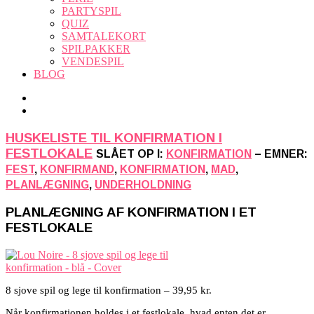
PARTYSPIL
QUIZ
SAMTALEKORT
SPILPAKKER
VENDESPIL
BLOG
HUSKELISTE TIL KONFIRMATION I
FESTLOKALE
SLÅET OP I:
KONFIRMATION
– EMNER:
FEST
,
KONFIRMAND
,
KONFIRMATION
,
MAD
,
PLANLÆGNING
,
UNDERHOLDNING
PLANLÆGNING AF KONFIRMATION I ET
FESTLOKALE
8 sjove spil og lege til konfirmation – 39,95 kr.
Når konfirmationen holdes i et festlokale, hvad enten det er