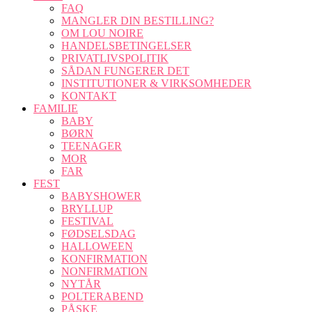
FAQ
MANGLER DIN BESTILLING?
OM LOU NOIRE
HANDELSBETINGELSER
PRIVATLIVSPOLITIK
SÅDAN FUNGERER DET
INSTITUTIONER & VIRKSOMHEDER
KONTAKT
FAMILIE
BABY
BØRN
TEENAGER
MOR
FAR
FEST
BABYSHOWER
BRYLLUP
FESTIVAL
FØDSELSDAG
HALLOWEEN
KONFIRMATION
NONFIRMATION
NYTÅR
POLTERABEND
PÅSKE