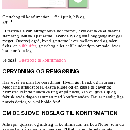
Gæstebog til konfirmation – fås i pink, blå og
grøn!
Et festlokale kan hurtigt blive lidt “tomt”, hvis der ikke er tænkt i
stemning. Musik i pauserne, levende lys og små hyggehjørner gør
meget. Overvej også, hvad gæsterne laver mellem mad og taler,
f.eks. en
slikbuffet
, gæstebog eller et lille udendørs område, hvor
børnene kan lege.
Se også:
Gæstebog til konfirmation
OPRYDNING OG RENGØRING
Hav også en plan for oprydning: Hvem gør hvad, og hvornår?
Medbring affaldsposer, ekstra klude og en kasse til gaver og
blomster. Når de praktiske ting er på plads, kan du give slip og
faktisk nyde dagen sammen med konfirmanden. Det er nemlig lige
præcis derfor, vi skal holde fest!
OM DE SJOVE INDSLAG TIL KONFIRMATION
Alle spil, quizzer og indslag til konfirmation fra Lou Noire, som du
kan se her på siden, kommer i en PDF-fil, som du selv printer