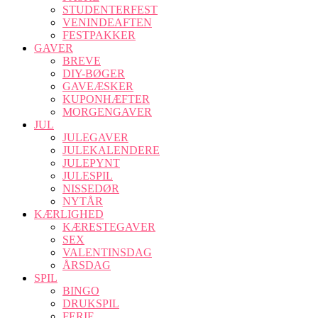
STUDENTERFEST
VENINDEAFTEN
FESTPAKKER
GAVER
BREVE
DIY-BØGER
GAVEÆSKER
KUPONHÆFTER
MORGENGAVER
JUL
JULEGAVER
JULEKALENDERE
JULEPYNT
JULESPIL
NISSEDØR
NYTÅR
KÆRLIGHED
KÆRESTEGAVER
SEX
VALENTINSDAG
ÅRSDAG
SPIL
BINGO
DRUKSPIL
FERIE