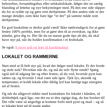
beboerhus, forsamlingshus eller selskabslokale, følger der en særlig
blanding af lettelse og nye bekymringer med. På den ene side slipper
du for at rydde op og gøre rent derhjemme. På den anden side er der
mange detaljer, som ikke bare lige “er der” på samme måde som
derhjemme.
En god huskeliste er derfor guld værd! Ikke nødvendigvis for at gøre
festen 100% perfekt, men for at gøre den til at overskue, og ikke
mindst, give dig ro. Her får du en masse gode tips alt det, du skal
have styr på, når du holder konfirmation i et festlokale.
Se også:
8 sjove spil og lege til konfirmation
LOKALET OG RAMMERNE
Start med at få helt styr på, hvad der følger med lokalet. Er der borde
og stole nok? Hvordan står de, og må du selv flytte rundt? Spørg
også ind til adgang før og efter festen, så du ved, hvornår pynt kan
sættes op, og hvornår I skal være ude igen. Tjek lys, akustik og
temperatur; et koldt lokale eller dårlig lyd kan hurtigt tage energien
ud af festen.
Og når du alligevel sidder med kontrakten for lokalet i hånden, så
dobbelttjek også lige, om det nu er den rigtige dag, du har booket til!
Det ville være så ærgerligt at komme forbi med pynt og mad – og så
er lokalet lejet ud til nogle andre.