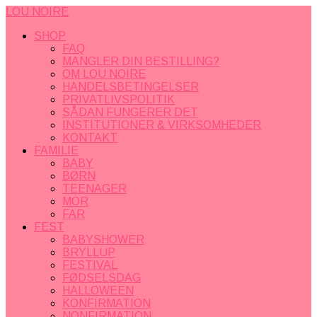
LOU NOIRE
SHOP
FAQ
MANGLER DIN BESTILLING?
OM LOU NOIRE
HANDELSBETINGELSER
PRIVATLIVSPOLITIK
SÅDAN FUNGERER DET
INSTITUTIONER & VIRKSOMHEDER
KONTAKT
FAMILIE
BABY
BØRN
TEENAGER
MOR
FAR
FEST
BABYSHOWER
BRYLLUP
FESTIVAL
FØDSELSDAG
HALLOWEEN
KONFIRMATION
NONFIRMATION