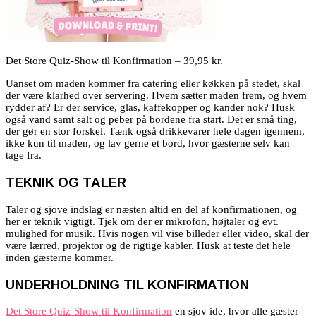
Det Store Quiz-Show til Konfirmation – 39,95 kr.
Uanset om maden kommer fra catering eller køkken på stedet, skal
der være klarhed over servering. Hvem sætter maden frem, og hvem
rydder af? Er der service, glas, kaffekopper og kander nok? Husk
også vand samt salt og peber på bordene fra start. Det er små ting,
der gør en stor forskel. Tænk også drikkevarer hele dagen igennem,
ikke kun til maden, og lav gerne et bord, hvor gæsterne selv kan
tage fra.
TEKNIK OG TALER
Taler og sjove indslag er næsten altid en del af konfirmationen, og
her er teknik vigtigt. Tjek om der er mikrofon, højtaler og evt.
mulighed for musik. Hvis nogen vil vise billeder eller video, skal der
være lærred, projektor og de rigtige kabler. Husk at teste det hele
inden gæsterne kommer.
UNDERHOLDNING TIL KONFIRMATION
Det Store Quiz-Show til Konfirmation
en sjov ide, hvor alle gæster