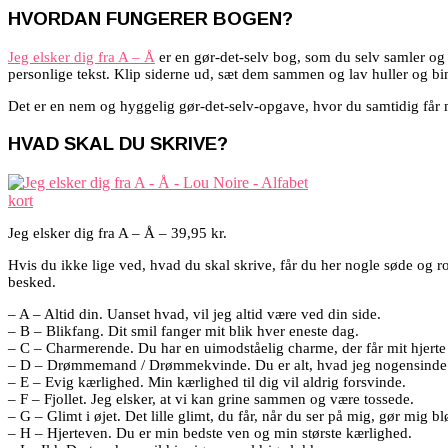
HVORDAN FUNGERER BOGEN?
Jeg elsker dig fra A – Å
er en gør-det-selv bog, som du selv samler og
personlige tekst. Klip siderne ud, sæt dem sammen og lav huller og bin
Det er en nem og hyggelig gør-det-selv-opgave, hvor du samtidig får m
HVAD SKAL DU SKRIVE?
Jeg elsker dig fra A – Å – 39,95 kr.
Hvis du ikke lige ved, hvad du skal skrive, får du her nogle søde og ro
besked.
– A – Altid din. Uanset hvad, vil jeg altid være ved din side.
– B – Blikfang. Dit smil fanger mit blik hver eneste dag.
– C – Charmerende. Du har en uimodståelig charme, der får mit hjerte t
– D – Drømmemand / Drømmekvinde. Du er alt, hvad jeg nogensinde
– E – Evig kærlighed. Min kærlighed til dig vil aldrig forsvinde.
– F – Fjollet. Jeg elsker, at vi kan grine sammen og være tossede.
– G – Glimt i øjet. Det lille glimt, du får, når du ser på mig, gør mig b
– H – Hjerteven. Du er min bedste ven og min største kærlighed.