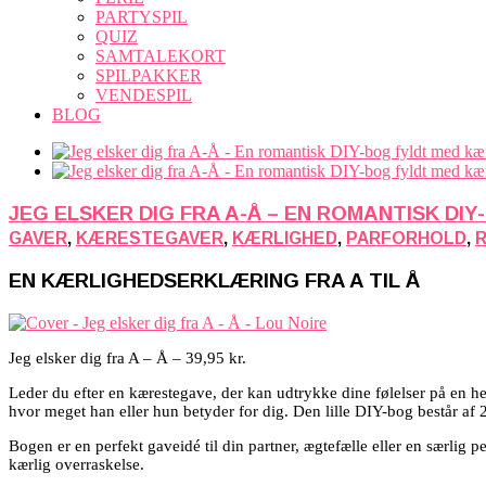
PARTYSPIL
QUIZ
SAMTALEKORT
SPILPAKKER
VENDESPIL
BLOG
JEG ELSKER DIG FRA A-Å – EN ROMANTISK D
GAVER
,
KÆRESTEGAVER
,
KÆRLIGHED
,
PARFORHOLD
,
EN KÆRLIGHEDSERKLÆRING FRA A TIL Å
Jeg elsker dig fra A – Å – 39,95 kr.
Leder du efter en kærestegave, der kan udtrykke dine følelser på en h
hvor meget han eller hun betyder for dig. Den lille DIY-bog består af 
Bogen er en perfekt gaveidé til din partner, ægtefælle eller en særlig 
kærlig overraskelse.