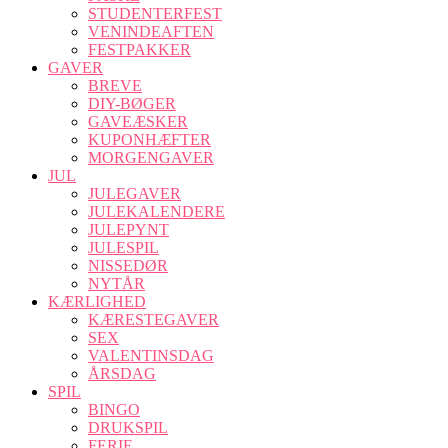
STUDENTERFEST
VENINDEAFTEN
FESTPAKKER
GAVER
BREVE
DIY-BØGER
GAVEÆSKER
KUPONHÆFTER
MORGENGAVER
JUL
JULEGAVER
JULEKALENDERE
JULEPYNT
JULESPIL
NISSEDØR
NYTÅR
KÆRLIGHED
KÆRESTEGAVER
SEX
VALENTINSDAG
ÅRSDAG
SPIL
BINGO
DRUKSPIL
FERIE