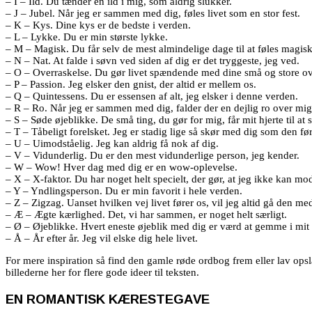
– I – Ild. Du tænder en ild i mig, som aldrig slukker.
– J – Jubel. Når jeg er sammen med dig, føles livet som en stor fest.
– K – Kys. Dine kys er de bedste i verden.
– L – Lykke. Du er min største lykke.
– M – Magisk. Du får selv de mest almindelige dage til at føles magisk
– N – Nat. At falde i søvn ved siden af dig er det tryggeste, jeg ved.
– O – Overraskelse. Du gør livet spændende med dine små og store ov
– P – Passion. Jeg elsker den gnist, der altid er mellem os.
– Q – Quintessens. Du er essensen af alt, jeg elsker i denne verden.
– R – Ro. Når jeg er sammen med dig, falder der en dejlig ro over mig
– S – Søde øjeblikke. De små ting, du gør for mig, får mit hjerte til at 
– T – Tåbeligt forelsket. Jeg er stadig lige så skør med dig som den fø
– U – Uimodståelig. Jeg kan aldrig få nok af dig.
– V – Vidunderlig. Du er den mest vidunderlige person, jeg kender.
– W – Wow! Hver dag med dig er en wow-oplevelse.
– X – X-faktor. Du har noget helt specielt, der gør, at jeg ikke kan mod
– Y – Yndlingsperson. Du er min favorit i hele verden.
– Z – Zigzag. Uanset hvilken vej livet fører os, vil jeg altid gå den me
– Æ – Ægte kærlighed. Det, vi har sammen, er noget helt særligt.
– Ø – Øjeblikke. Hvert eneste øjeblik med dig er værd at gemme i mit 
– Å – År efter år. Jeg vil elske dig hele livet.
For mere inspiration så find den gamle røde ordbog frem eller lav ops
billederne her for flere gode ideer til teksten.
EN ROMANTISK KÆRESTEGAVE