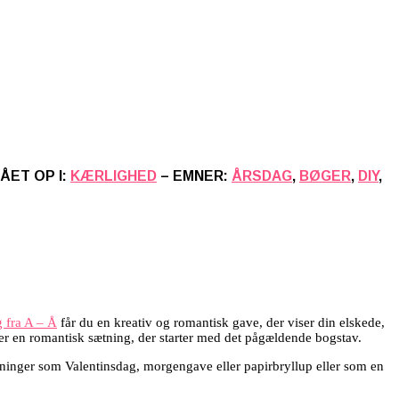
ÅET OP I:
KÆRLIGHED
– EMNER:
ÅRSDAG
,
BØGER
,
DIY
,
g fra A – Å
får du en kreativ og romantisk gave, der viser din elskede,
lder en romantisk sætning, der starter med det pågældende bogstav.
ledninger som Valentinsdag, morgengave eller papirbryllup eller som en