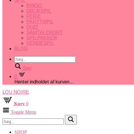
SPIL
BINGO
DRUKSPIL
FERIE
PARTYSPIL
QUIZ
SAMTALEKORT
SPILPAKKER
VENDESPIL
BLOG
Søg
0
Henter indholdet af kurven...
LOU NOIRE
Kurv
0
Toggle Menu
SHOP