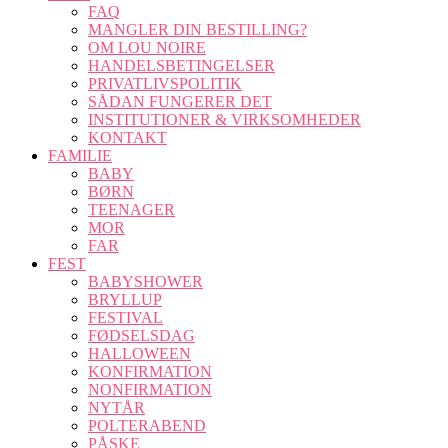
FAQ
MANGLER DIN BESTILLING?
OM LOU NOIRE
HANDELSBETINGELSER
PRIVATLIVSPOLITIK
SÅDAN FUNGERER DET
INSTITUTIONER & VIRKSOMHEDER
KONTAKT
FAMILIE
BABY
BØRN
TEENAGER
MOR
FAR
FEST
BABYSHOWER
BRYLLUP
FESTIVAL
FØDSELSDAG
HALLOWEEN
KONFIRMATION
NONFIRMATION
NYTÅR
POLTERABEND
PÅSKE