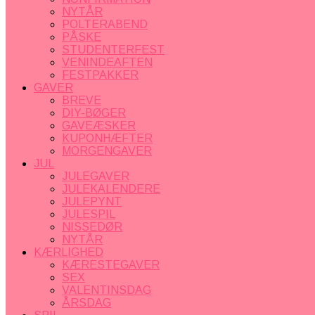
NYTÅR
POLTERABEND
PÅSKE
STUDENTERFEST
VENINDEAFTEN
FESTPAKKER
GAVER
BREVE
DIY-BØGER
GAVEÆSKER
KUPONHÆFTER
MORGENGAVER
JUL
JULEGAVER
JULEKALENDERE
JULEPYNT
JULESPIL
NISSEDØR
NYTÅR
KÆRLIGHED
KÆRESTEGAVER
SEX
VALENTINSDAG
ÅRSDAG