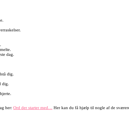
e.
erraskelser.
.
smelte.
rste dag.
stå dig.
d dig.
hjerte.
lag her:
Ord der starter med…
Her kan du få hjælp til nogle af de svære