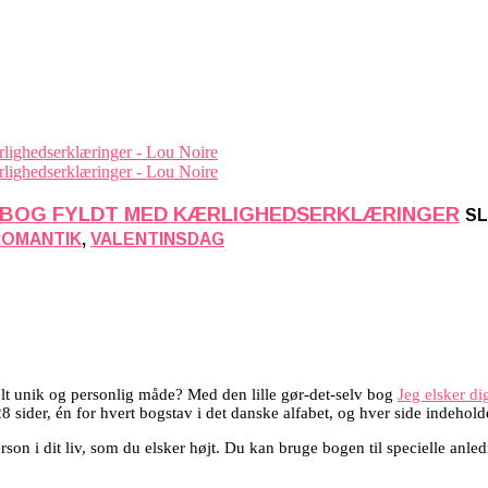
IY-BOG FYLDT MED KÆRLIGHEDSERKLÆRINGER
SL
ROMANTIK
,
VALENTINSDAG
elt unik og personlig måde? Med den lille gør-det-selv bog
Jeg elsker di
28 sider, én for hvert bogstav i det danske alfabet, og hver side indeho
person i dit liv, som du elsker højt. Du kan bruge bogen til specielle an