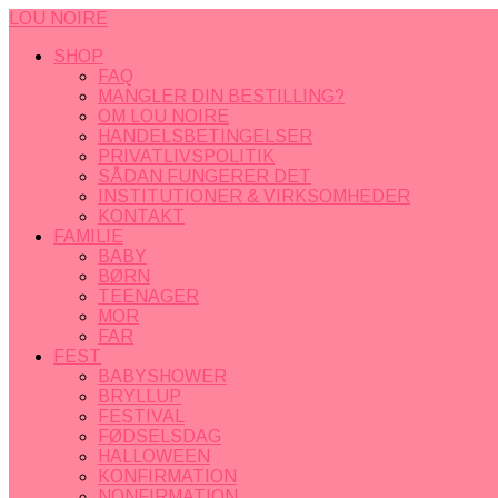
LOU NOIRE
SHOP
FAQ
MANGLER DIN BESTILLING?
OM LOU NOIRE
HANDELSBETINGELSER
PRIVATLIVSPOLITIK
SÅDAN FUNGERER DET
INSTITUTIONER & VIRKSOMHEDER
KONTAKT
FAMILIE
BABY
BØRN
TEENAGER
MOR
FAR
FEST
BABYSHOWER
BRYLLUP
FESTIVAL
FØDSELSDAG
HALLOWEEN
KONFIRMATION
NONFIRMATION