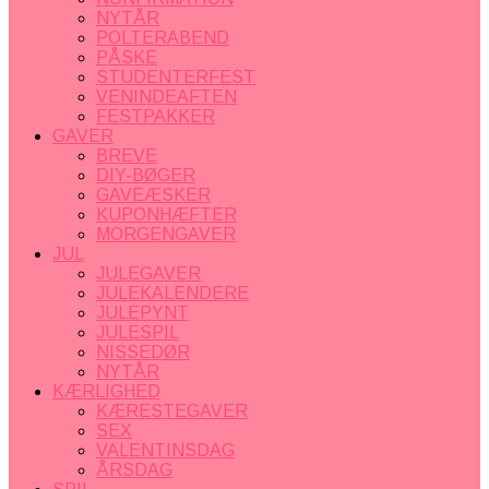
NYTÅR
POLTERABEND
PÅSKE
STUDENTERFEST
VENINDEAFTEN
FESTPAKKER
GAVER
BREVE
DIY-BØGER
GAVEÆSKER
KUPONHÆFTER
MORGENGAVER
JUL
JULEGAVER
JULEKALENDERE
JULEPYNT
JULESPIL
NISSEDØR
NYTÅR
KÆRLIGHED
KÆRESTEGAVER
SEX
VALENTINSDAG
ÅRSDAG