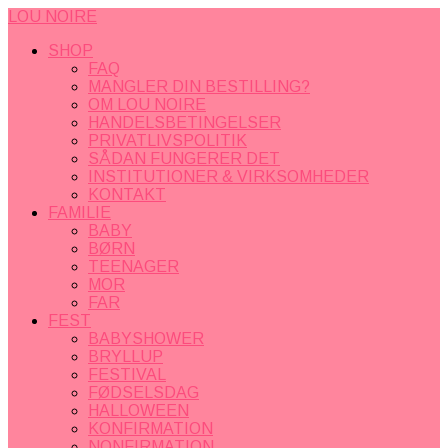
LOU NOIRE
SHOP
FAQ
MANGLER DIN BESTILLING?
OM LOU NOIRE
HANDELSBETINGELSER
PRIVATLIVSPOLITIK
SÅDAN FUNGERER DET
INSTITUTIONER & VIRKSOMHEDER
KONTAKT
FAMILIE
BABY
BØRN
TEENAGER
MOR
FAR
FEST
BABYSHOWER
BRYLLUP
FESTIVAL
FØDSELSDAG
HALLOWEEN
KONFIRMATION
NONFIRMATION