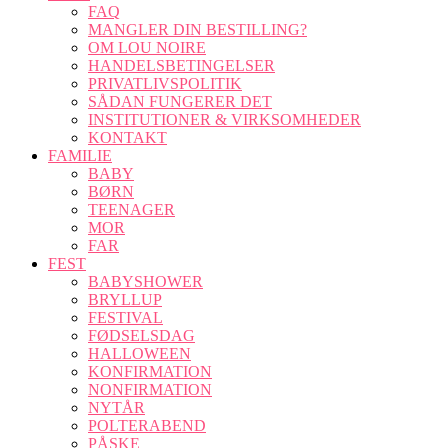
FAQ
MANGLER DIN BESTILLING?
OM LOU NOIRE
HANDELSBETINGELSER
PRIVATLIVSPOLITIK
SÅDAN FUNGERER DET
INSTITUTIONER & VIRKSOMHEDER
KONTAKT
FAMILIE
BABY
BØRN
TEENAGER
MOR
FAR
FEST
BABYSHOWER
BRYLLUP
FESTIVAL
FØDSELSDAG
HALLOWEEN
KONFIRMATION
NONFIRMATION
NYTÅR
POLTERABEND
PÅSKE