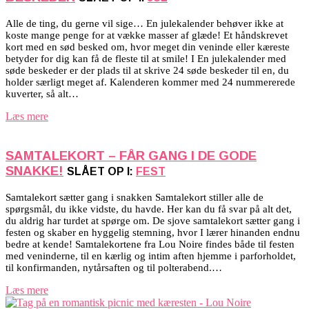
Alle de ting, du gerne vil sige… En julekalender behøver ikke at
koste mange penge for at vække masser af glæde! Et håndskrevet
kort med en sød besked om, hvor meget din veninde eller kæreste
betyder for dig kan få de fleste til at smile! I En julekalender med
søde beskeder er der plads til at skrive 24 søde beskeder til en, du
holder særligt meget af. Kalenderen kommer med 24 nummererede
kuverter, så alt…
Læs mere
SAMTALEKORT – FÅR GANG I DE GODE
SNAKKE!
SLÅET OP I:
FEST
Samtalekort sætter gang i snakken Samtalekort stiller alle de
spørgsmål, du ikke vidste, du havde. Her kan du få svar på alt det,
du aldrig har turdet at spørge om. De sjove samtalekort sætter gang i
festen og skaber en hyggelig stemning, hvor I lærer hinanden endnu
bedre at kende! Samtalekortene fra Lou Noire findes både til festen
med veninderne, til en kærlig og intim aften hjemme i parforholdet,
til konfirmanden, nytårsaften og til polterabend.…
Læs mere