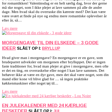
for romantikken! Valentinsdag er en helt særlig dag, hvor der gerne
må ske noget, som I ikke plejer at lave sammen på alle de andre
dage. Men hvad skal du overraske din kæreste med? Det kan være
være svært at finde på nye og endnu mere romantiske oplevelser år
efter år, så…
Læs mere
MORGENGAVE TIL DIN ELSKEDE – 3 GODE
IDEER
SLÅET OP I:
BRYLLUP
Hvad giver man i morgengave? En morgengave er en gave, som
brudeparret udveksler om morgenen efter brylluppet. Der er ingen
faste traditioner for, hvad man plejer at give i morgengave, men ofte
er det en ting, en overraskelse eller noget I kan lave sammen. Det
behøver ikke at være en dyr gave, men det skal være noget, som din
mand eller kone vil blive glad for … så ingen praktiske
køkkenmaskiner eller noget tøj til…
Læs mere
EN JULEKALENDER MED 24 KÆRLIGE
BESKEDER
SLÅET OP I:
JUL