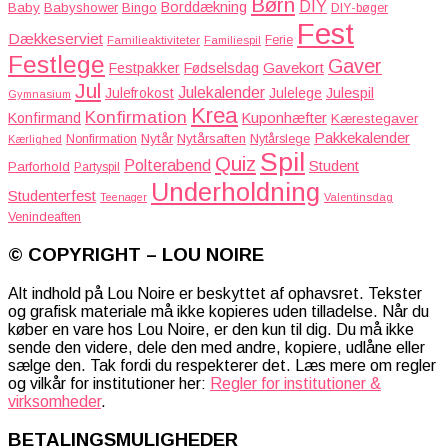
Børn
DIY
Borddækning
Baby
Babyshower
Bingo
DIY-bøger
Fest
Dækkeserviet
Familieaktiviteter
Ferie
Familiespil
Festlege
Gaver
Gavekort
Festpakker
Fødselsdag
Jul
Julekalender
Julefrokost
Julelege
Julespil
Gymnasium
Krea
Konfirmation
Kuponhæfter
Konfirmand
Kærestegaver
Pakkekalender
Nytår
Nytårsaften
Nonfirmation
Nytårslege
Kærlighed
Spil
Quiz
Polterabend
Student
Parforhold
Partyspil
Underholdning
Studenterfest
Teenager
Valentinsdag
Venindeaften
© COPYRIGHT – LOU NOIRE
Alt indhold på Lou Noire er beskyttet af ophavsret. Tekster
og grafisk materiale må ikke kopieres uden tilladelse. Når du
køber en vare hos Lou Noire, er den kun til dig. Du må ikke
sende den videre, dele den med andre, kopiere, udlåne eller
sælge den. Tak fordi du respekterer det. Læs mere om regler
og vilkår for institutioner her:
Regler for institutioner &
virksomheder
.
BETALINGSMULIGHEDER