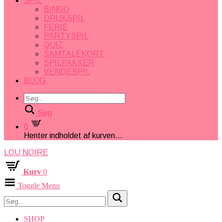
SPIL
BINGO
DRUKSPIL
FERIE
PARTYSPIL
QUIZ
SAMTALEKORT
SPILPAKKER
VENDESPIL
BLOG
Søg
0
Henter indholdet af kurven...
LOU NOIRE
Kurv
0
Toggle Menu
SHOP