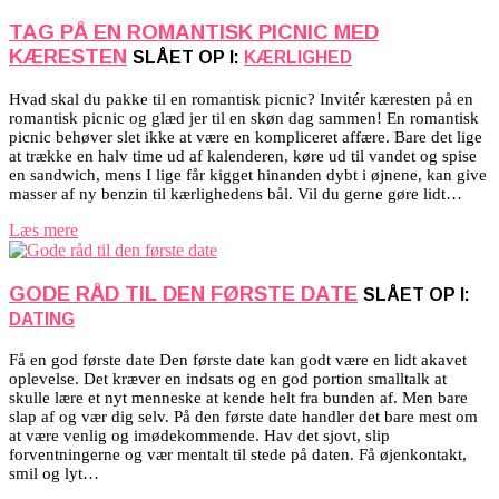
TAG PÅ EN ROMANTISK PICNIC MED
KÆRESTEN
SLÅET OP I:
KÆRLIGHED
Hvad skal du pakke til en romantisk picnic? Invitér kæresten på en
romantisk picnic og glæd jer til en skøn dag sammen! En romantisk
picnic behøver slet ikke at være en kompliceret affære. Bare det lige
at trække en halv time ud af kalenderen, køre ud til vandet og spise
en sandwich, mens I lige får kigget hinanden dybt i øjnene, kan give
masser af ny benzin til kærlighedens bål. Vil du gerne gøre lidt…
Læs mere
GODE RÅD TIL DEN FØRSTE DATE
SLÅET OP I:
DATING
Få en god første date Den første date kan godt være en lidt akavet
oplevelse. Det kræver en indsats og en god portion smalltalk at
skulle lære et nyt menneske at kende helt fra bunden af. Men bare
slap af og vær dig selv. På den første date handler det bare mest om
at være venlig og imødekommende. Hav det sjovt, slip
forventningerne og vær mentalt til stede på daten. Få øjenkontakt,
smil og lyt…