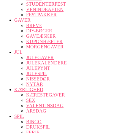
STUDENTERFEST
VENINDEAFTEN
FESTPAKKER
GAVER
BREVE
DIY-BØGER
GAVEÆSKER
KUPONHÆFTER
MORGENGAVER
JUL
JULEGAVER
JULEKALENDERE
JULEPYNT
JULESPIL
NISSEDØR
NYTÅR
KÆRLIGHED
KÆRESTEGAVER
SEX
VALENTINSDAG
ÅRSDAG
SPIL
BINGO
DRUKSPIL
FERIE