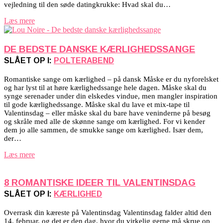
vejledning til den søde datingkrukke: Hvad skal du…
Læs mere
DE BEDSTE DANSKE KÆRLIGHEDSSANGE
SLÅET OP I:
POLTERABEND
Romantiske sange om kærlighed – på dansk Måske er du nyforelsket
og har lyst til at høre kærlighedssange hele dagen. Måske skal du
synge serenader under din elskedes vindue, men mangler inspiration
til gode kærlighedssange. Måske skal du lave et mix-tape til
Valentinsdag – eller måske skal du bare have veninderne på besøg
og skråle med alle de skønne sange om kærlighed. For vi kender
dem jo alle sammen, de smukke sange om kærlighed. Især dem,
der…
Læs mere
8 ROMANTISKE IDEER TIL VALENTINSDAG
SLÅET OP I:
KÆRLIGHED
Overrask din kæreste på Valentinsdag Valentinsdag falder altid den
14. februar, og det er den dag, hvor du virkelig gerne må skrue op