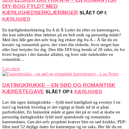
DIY-BOG FYLDT MED
KÆRLIGHEDSERKLÆRINGER
SLÅET OP I:
KÆRLIGHED
En kærlighedserklæring fra A til Å Leder du efter en kærestegave,
der kan udtrykke dine følelser på en helt unik og personlig måde?
Med den lille gør-det-selv bog Jeg elsker dig fra A – Å får du en
kreativ og romantisk gave, der viser din elskede, hvor meget han
eller hun betyder for dig. Den lille DIY-bog består af 28 sider, én for
hvert bogstav i det danske alfabet, og hver side indeholder en
romantisk…
Læs mere
DATINGKRUKKE – EN SØD OG ROMANTISK
KÆRESTEGAVE
SLÅET OP I:
KÆRLIGHED
Lav din egen datingkrukke – fyldt med kærlighed og eventyr I en
travl og hektisk hverdag er det vigtigt at finde tid til at pleje
parforholdet. En fantastisk måde at gøre det på er ved at skabe en
personlig datingkrukke fyldt med spændende og romantiske
kærestedates. Gør-det-selv projektet kræver blot en sød krukke, PDF-
filen med 52 dejlige dates for kærestepar og en saks. Her får du en