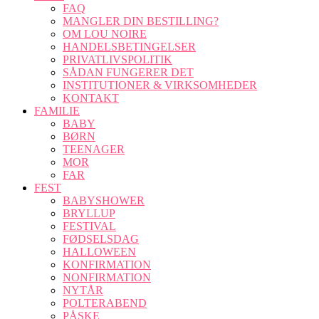
FAQ
MANGLER DIN BESTILLING?
OM LOU NOIRE
HANDELSBETINGELSER
PRIVATLIVSPOLITIK
SÅDAN FUNGERER DET
INSTITUTIONER & VIRKSOMHEDER
KONTAKT
FAMILIE
BABY
BØRN
TEENAGER
MOR
FAR
FEST
BABYSHOWER
BRYLLUP
FESTIVAL
FØDSELSDAG
HALLOWEEN
KONFIRMATION
NONFIRMATION
NYTÅR
POLTERABEND
PÅSKE