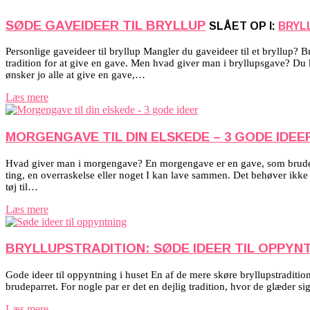
SØDE GAVEIDEER TIL BRYLLUP
SLÅET OP I:
BRYL
Personlige gaveideer til bryllup Mangler du gaveideer til et bryllup? B
tradition for at give en gave. Men hvad giver man i bryllupsgave? Du 
ønsker jo alle at give en gave,…
Læs mere
MORGENGAVE TIL DIN ELSKEDE – 3 GODE IDEE
Hvad giver man i morgengave? En morgengave er en gave, som brudeparr
ting, en overraskelse eller noget I kan lave sammen. Det behøver ikke
tøj til…
Læs mere
BRYLLUPSTRADITION: SØDE IDEER TIL OPPYN
Gode ideer til oppyntning i huset En af de mere skøre bryllupstraditio
brudeparret. For nogle par er det en dejlig tradition, hvor de glæder 
Læs mere