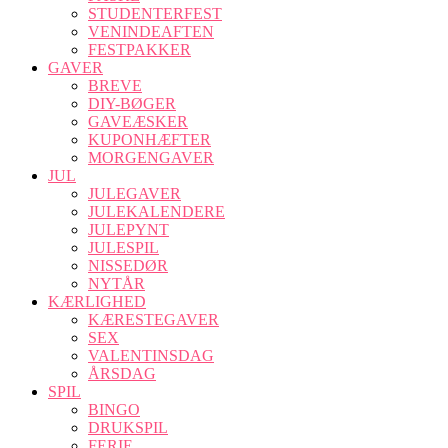
STUDENTERFEST
VENINDEAFTEN
FESTPAKKER
GAVER
BREVE
DIY-BØGER
GAVEÆSKER
KUPONHÆFTER
MORGENGAVER
JUL
JULEGAVER
JULEKALENDERE
JULEPYNT
JULESPIL
NISSEDØR
NYTÅR
KÆRLIGHED
KÆRESTEGAVER
SEX
VALENTINSDAG
ÅRSDAG
SPIL
BINGO
DRUKSPIL
FERIE