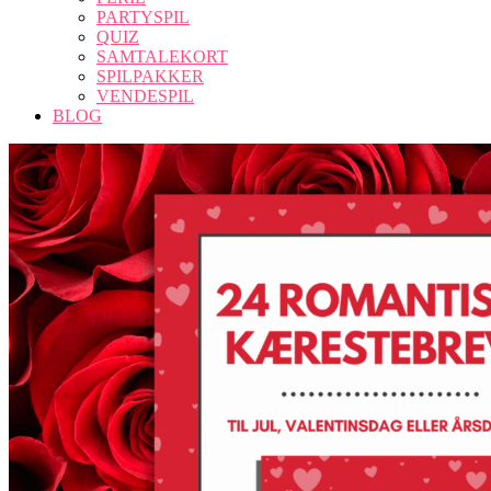
PARTYSPIL
QUIZ
SAMTALEKORT
SPILPAKKER
VENDESPIL
BLOG