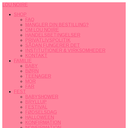
LOU NOIRE
SHOP
FAQ
MANGLER DIN BESTILLING?
OM LOU NOIRE
HANDELSBETINGELSER
PRIVATLIVSPOLITIK
SÅDAN FUNGERER DET
INSTITUTIONER & VIRKSOMHEDER
KONTAKT
FAMILIE
BABY
BØRN
TEENAGER
MOR
FAR
FEST
BABYSHOWER
BRYLLUP
FESTIVAL
FØDSELSDAG
HALLOWEEN
KONFIRMATION
NONFIRMATION