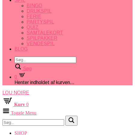
SPIL
BINGO
DRUKSPIL
FERIE
PARTYSPIL
QUIZ
SAMTALEKORT
SPILPAKKER
VENDESPIL
BLOG
Søg
0
Henter indholdet af kurven...
LOU NOIRE
Kurv
0
Toggle Menu
SHOP