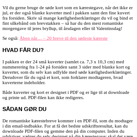
Vil du gerne bruge de søde kort som en kærestegave, når det ikke er
jul, er der også blanke kuverter med i pakken samt den fine kuvert
fra forsiden. Skriv så mange kærlighedserklæringer du vil og bind et
fint silkebånd om brevstakken – så har du den mest romantiske
morgengave til jeres bryllup, til årsdagen eller til Valentinsdag!
Se også:
Åben når… – 20 breve til den sødeste kæreste
HVAD FÅR DU?
I pakken er der 24 små kuverter (samlet ca. 7,3 x 10,3 cm) med
nummerering fra 1-24 på forsiden samt 3 sider med blanke kort og
kuverter, som du selv kan udfylde med søde kærlighedserklæringer.
Derudover får du også et kort, som forklarer modtageren, hvad
kuverterne indeholder.
Både kuverter og kort er designet i PDF og er lige til at downloade
og printe ud. PDF-filen kan ikke redigeres.
SÅDAN GØR DU
De romantiske kærestebreve kommer i en PDF-fil, som du modtager
i din email-indbakke. For at få det bedste udskriftsresultat, kan du
downloade PDF-filen og gemme den på din computer. Inden du
udskriver, vælger du selv designet på din kærestegave: skal det være