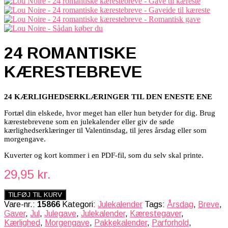
24 ROMANTISKE
KÆRESTEBREVE
24 KÆRLIGHEDSERKLÆRINGER TIL DEN ENESTE ENE
Fortæl din elskede, hvor meget han eller hun betyder for dig. Brug
kærestebrevene som en julekalender eller giv de søde
kærlighedserklæringer til Valentinsdag, til jeres årsdag eller som
morgengave
.
Kuverter og kort kommer i en PDF-fil, som du selv skal printe.
29,95
kr.
TILFØJ TIL KURV
Vare-nr.:
15866
Kategori:
Julekalender
Tags:
Årsdag
,
Breve
,
Gaver
,
Jul
,
Julegave
,
Julekalender
,
Kærestegaver
,
Kærlighed
,
Morgengave
,
Pakkekalender
,
Parforhold
,