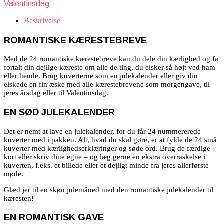
Valentinsdag
Beskrivelse
ROMANTISKE KÆRESTEBREVE
Med de 24 romantiske kærestebreve kan du dele din kærlighed og få
fortalt din dejlige kæreste om alle de ting, du elsker så højt ved ham
eller hende. Brug kuverterne som en julekalender eller giv din
elskede en fin æske med alle kærestebrevene som morgengave, til
jeres årsdag eller til Valentinsdag.
EN SØD JULEKALENDER
Det er nemt at lave en julekalender, for du får 24 nummererede
kuverter med i pakken. Alt, hvad du skal gøre, er at fylde de
24 små
kuverter med kærlighedserklæringer og søde ord. Brug de færdige
kort eller skriv dine egne – og læg gerne en ekstra overraskelse i
kuverten, f.eks. et billede eller et dejligt minde fra jeres allerførste
møde.
Glæd jer til en skøn julemåned med den romantiske julekalender til
kæresten!
EN ROMANTISK GAVE