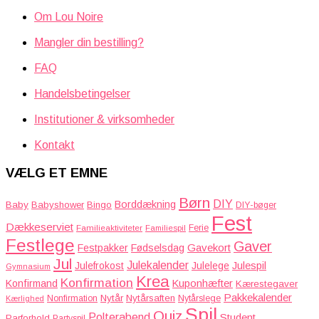
Om Lou Noire
Mangler din bestilling?
FAQ
Handelsbetingelser
Institutioner & virksomheder
Kontakt
VÆLG ET EMNE
Børn
DIY
Borddækning
Baby
Babyshower
Bingo
DIY-bøger
Fest
Dækkeserviet
Familieaktiviteter
Ferie
Familiespil
Festlege
Gaver
Gavekort
Festpakker
Fødselsdag
Jul
Julekalender
Julefrokost
Julelege
Julespil
Gymnasium
Krea
Konfirmation
Kuponhæfter
Konfirmand
Kærestegaver
Pakkekalender
Nytår
Nytårsaften
Nonfirmation
Nytårslege
Kærlighed
Spil
Quiz
Polterabend
Student
Parforhold
Partyspil