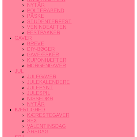
NYTÅR
POLTERABEND
PÅSKE
STUDENTERFEST
VENINDEAFTEN
FESTPAKKER
GAVER
BREVE
DIY-BØGER
GAVEÆSKER
KUPONHÆFTER
MORGENGAVER
JUL
JULEGAVER
JULEKALENDERE
JULEPYNT
JULESPIL
NISSEDØR
NYTÅR
KÆRLIGHED
KÆRESTEGAVER
SEX
VALENTINSDAG
ÅRSDAG