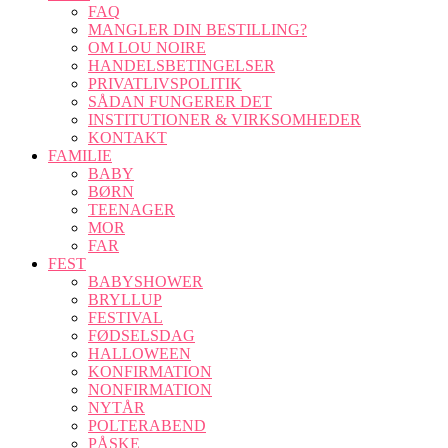
FAQ
MANGLER DIN BESTILLING?
OM LOU NOIRE
HANDELSBETINGELSER
PRIVATLIVSPOLITIK
SÅDAN FUNGERER DET
INSTITUTIONER & VIRKSOMHEDER
KONTAKT
FAMILIE
BABY
BØRN
TEENAGER
MOR
FAR
FEST
BABYSHOWER
BRYLLUP
FESTIVAL
FØDSELSDAG
HALLOWEEN
KONFIRMATION
NONFIRMATION
NYTÅR
POLTERABEND
PÅSKE