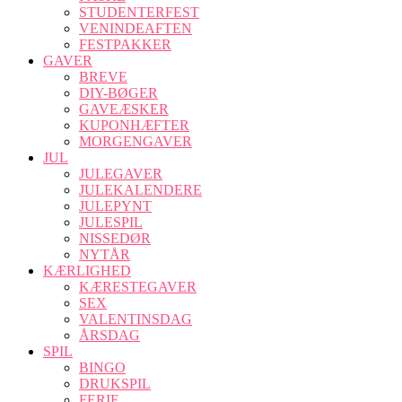
STUDENTERFEST
VENINDEAFTEN
FESTPAKKER
GAVER
BREVE
DIY-BØGER
GAVEÆSKER
KUPONHÆFTER
MORGENGAVER
JUL
JULEGAVER
JULEKALENDERE
JULEPYNT
JULESPIL
NISSEDØR
NYTÅR
KÆRLIGHED
KÆRESTEGAVER
SEX
VALENTINSDAG
ÅRSDAG
SPIL
BINGO
DRUKSPIL
FERIE