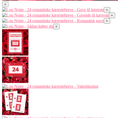
+
+
+
+
+