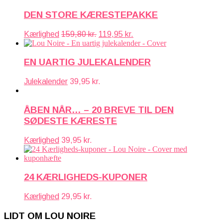
DEN STORE KÆRESTEPAKKE
Den
Den
Kærlighed
159,80
kr.
119,95
kr.
oprindelige
aktuelle
pris
pris
var:
er:
EN UARTIG JULEKALENDER
159,80 kr..
119,95 kr..
Julekalender
39,95
kr.
ÅBEN NÅR… – 20 BREVE TIL DEN
SØDESTE KÆRESTE
Kærlighed
39,95
kr.
24 KÆRLIGHEDS-KUPONER
Kærlighed
29,95
kr.
LIDT OM LOU NOIRE