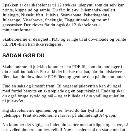
I pakken er der skabeloner til 12 stykker julepynt, som du selv kan
printe, klippe ud og samle. Du får: Jule-tv, Julemands-knallert,
Julelygte, Nissekuffert, Julelys, Svævebane, Peberkagehus,
Julesange, Nissebreve, Snekugle, Flagguirlande og tre små
gaveæsker. Derudover får du også de 12 skabeloner i
miniatureformat.
Skabelonerne er designet i PDF og er lige til at downloade og printe
ud. PDF-filen kan ikke redigeres.
SÅDAN GØR DU
Skabelonerne til juleklip kommer i en PDF-fil, som du modtager i
din email-indbakke. For at få det bedste resultat, når du udskriver
filen, kan du downloade PDF-filen og gemme den på din computer.
Find en saks og limstift frem. Til noget af julepynten kan du også
med fordel benytte en skæreplade og en papirskalpel. Endelig skal
du også bruge sytråd og nål – og et billede af din yndllingsjulefilm
til jule-tv’et.
Kig skabelonerne igennem og se, hvad du har lyst til at
juleklippe.
Print skabelonerne i farver på almindeligt A4-papir.
Nu kommer det vigtigste: Inden du starter med at klippe og skære, så
læs vejledningerne omhyggeligt! Nogle steder skal du starte med at