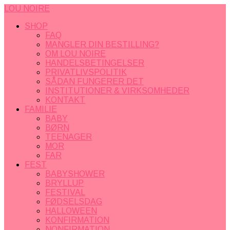
LOU NOIRE
SHOP
FAQ
MANGLER DIN BESTILLING?
OM LOU NOIRE
HANDELSBETINGELSER
PRIVATLIVSPOLITIK
SÅDAN FUNGERER DET
INSTITUTIONER & VIRKSOMHEDER
KONTAKT
FAMILIE
BABY
BØRN
TEENAGER
MOR
FAR
FEST
BABYSHOWER
BRYLLUP
FESTIVAL
FØDSELSDAG
HALLOWEEN
KONFIRMATION
NONFIRMATION