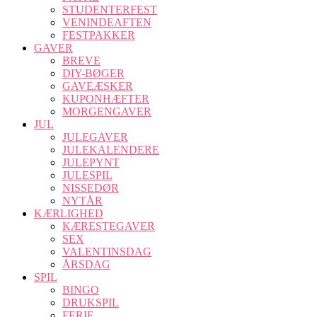
STUDENTERFEST
VENINDEAFTEN
FESTPAKKER
GAVER
BREVE
DIY-BØGER
GAVEÆSKER
KUPONHÆFTER
MORGENGAVER
JUL
JULEGAVER
JULEKALENDERE
JULEPYNT
JULESPIL
NISSEDØR
NYTÅR
KÆRLIGHED
KÆRESTEGAVER
SEX
VALENTINSDAG
ÅRSDAG
SPIL
BINGO
DRUKSPIL
FERIE