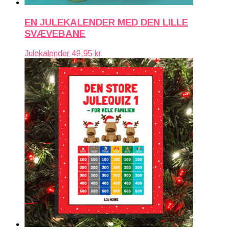
EN JULEKALENDER MED DEN LILLE
SVÆVEBANE
Julekalender
49,95
kr.