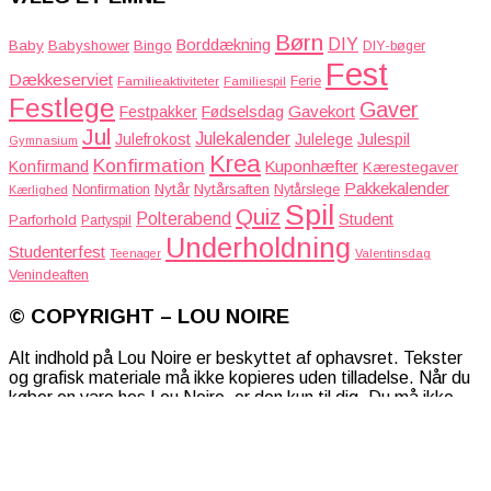
Børn
DIY
Borddækning
Baby
Babyshower
Bingo
DIY-bøger
Fest
Dækkeserviet
Familieaktiviteter
Ferie
Familiespil
Festlege
Gaver
Gavekort
Festpakker
Fødselsdag
Jul
Julekalender
Julefrokost
Julelege
Julespil
Gymnasium
Krea
Konfirmation
Kuponhæfter
Konfirmand
Kærestegaver
Pakkekalender
Nytår
Nytårsaften
Nonfirmation
Nytårslege
Kærlighed
Spil
Quiz
Polterabend
Student
Parforhold
Partyspil
Underholdning
Studenterfest
Teenager
Valentinsdag
Venindeaften
© COPYRIGHT – LOU NOIRE
Alt indhold på Lou Noire er beskyttet af ophavsret. Tekster
og grafisk materiale må ikke kopieres uden tilladelse. Når du
køber en vare hos Lou Noire, er den kun til dig. Du må ikke
sende den videre, dele den med andre, kopiere, udlåne eller
sælge den. Tak fordi du respekterer det. Læs mere om regler
og vilkår for institutioner her:
Regler for institutioner &
virksomheder
.