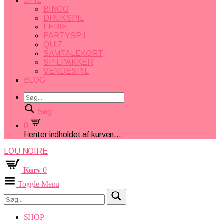
SPIL
BINGO
DRUKSPIL
FERIE
PARTYSPIL
QUIZ
SAMTALEKORT
SPILPAKKER
VENDESPIL
BLOG
Søg
0
Henter indholdet af kurven...
LOU NOIRE
Kurv
0
Toggle Menu
SHOP