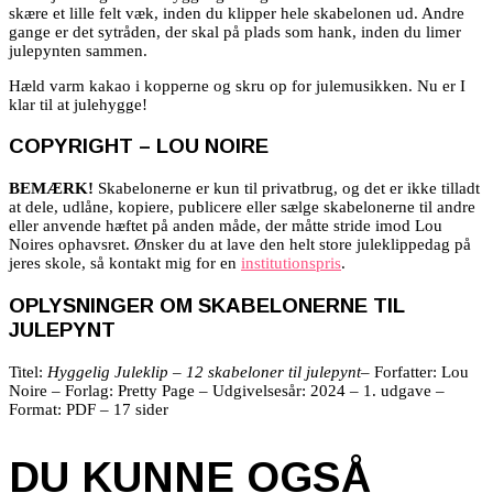
skære et lille felt væk, inden du klipper hele skabelonen ud. Andre
gange er det sytråden, der skal på plads som hank, inden du limer
julepynten sammen.
Hæld varm kakao i kopperne og skru op for julemusikken. Nu er I
klar til at julehygge!
COPYRIGHT – LOU NOIRE
BEMÆRK!
Skabelonerne er kun til privatbrug, og det er ikke tilladt
at dele, udlåne, kopiere, publicere eller sælge skabelonerne til andre
eller anvende hæftet på anden måde, der måtte stride imod Lou
Noires ophavsret. Ønsker du at lave den helt store juleklippedag på
jeres skole, så kontakt mig for en
institutionspris
.
OPLYSNINGER OM SKABELONERNE TIL
JULEPYNT
Titel:
Hyggelig Juleklip – 12 skabeloner til julepynt
– Forfatter: Lou
Noire – Forlag: Pretty Page – Udgivelsesår: 2024 – 1. udgave –
Format: PDF – 17 sider
DU KUNNE OGSÅ