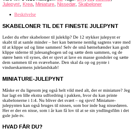
Julepynt
,
Krea
,
Miniature
,
Nissedør
,
Skabeloner
Beskrivelse
SKABELONER TIL DET FINESTE JULEPYNT
Leder du efter skabeloner til juleklip? De 12 stykker julepynt er
skabt til at samle minder – her kan børnene nemlig sagtens være med
til at klippe ud og lime sammen! Selv de små børnehænder kan godt
klippe siderne til julesangbogen ud og sætte dem sammen, og de
større børn vil synes, det er sjovt at lave en masse gondoler og sætte
dem sammen til en svævebane. Den skal da op og pynte i
vindueskarmens julelandskab!
MINIATURE-JULEPYNT
Måske er du ligesom jeg også helt vild med alt, der er miniature? Jeg
har lagt en lille ekstra udfordring i pakken, hvor du kan printe
skabelonerne i 1:4. Nu bliver det svært – og sjovt! Miniature-
julepynten kan også bruges til nissen, som bor inde bag nissedøren.
Her er der en nisse, som i år kan få lov til at se sin yndlingsfilm i det
gule jule-tv.
HVAD FÅR DU?