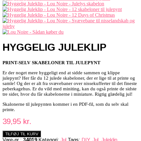
HYGGELIG JULEKLIP
PRINT-SELV SKABELONER TIL JULEPYNT
Er der noget mere hyggeligt end at sidde sammen og klippe
julepynt? Her får du 12 julede skabeloner, der er lige til at printe og
samle! Og der er alt fra svævebaner over nissekufferter til det fineste
peberkagehus. Er du vild med miniting, kan du også printe de sidste
tre sider, hvor du får skabelonerne i miniature. Rigtig glædelig jul!
Skalonerne til julepynten kommer i en PDF-fil, som du selv skal
printe.
39,95
kr.
TILFØJ TIL KURV
Vare-nr.:
34019
Kategori:
Jul
Tags:
DIY
,
Jul
,
Juleklip
,