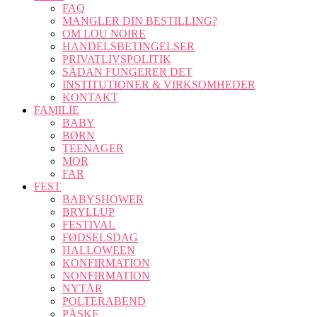
FAQ
MANGLER DIN BESTILLING?
OM LOU NOIRE
HANDELSBETINGELSER
PRIVATLIVSPOLITIK
SÅDAN FUNGERER DET
INSTITUTIONER & VIRKSOMHEDER
KONTAKT
FAMILIE
BABY
BØRN
TEENAGER
MOR
FAR
FEST
BABYSHOWER
BRYLLUP
FESTIVAL
FØDSELSDAG
HALLOWEEN
KONFIRMATION
NONFIRMATION
NYTÅR
POLTERABEND
PÅSKE