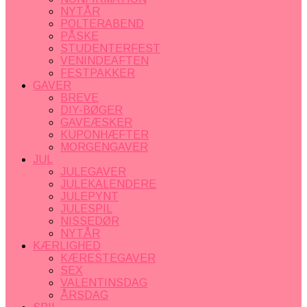
NYTÅR
POLTERABEND
PÅSKE
STUDENTERFEST
VENINDEAFTEN
FESTPAKKER
GAVER
BREVE
DIY-BØGER
GAVEÆSKER
KUPONHÆFTER
MORGENGAVER
JUL
JULEGAVER
JULEKALENDERE
JULEPYNT
JULESPIL
NISSEDØR
NYTÅR
KÆRLIGHED
KÆRESTEGAVER
SEX
VALENTINSDAG
ÅRSDAG