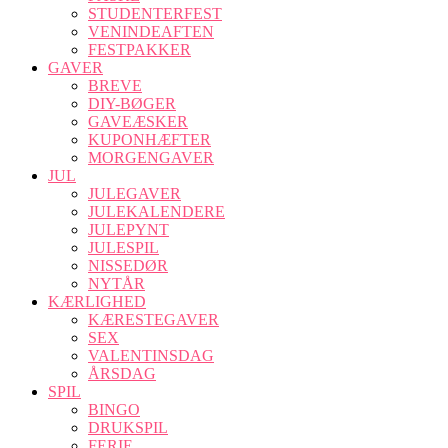
STUDENTERFEST
VENINDEAFTEN
FESTPAKKER
GAVER
BREVE
DIY-BØGER
GAVEÆSKER
KUPONHÆFTER
MORGENGAVER
JUL
JULEGAVER
JULEKALENDERE
JULEPYNT
JULESPIL
NISSEDØR
NYTÅR
KÆRLIGHED
KÆRESTEGAVER
SEX
VALENTINSDAG
ÅRSDAG
SPIL
BINGO
DRUKSPIL
FERIE