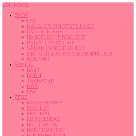
LOU NOIRE
SHOP
FAQ
MANGLER DIN BESTILLING?
OM LOU NOIRE
HANDELSBETINGELSER
PRIVATLIVSPOLITIK
SÅDAN FUNGERER DET
INSTITUTIONER & VIRKSOMHEDER
KONTAKT
FAMILIE
BABY
BØRN
TEENAGER
MOR
FAR
FEST
BABYSHOWER
BRYLLUP
FESTIVAL
FØDSELSDAG
HALLOWEEN
KONFIRMATION
NONFIRMATION