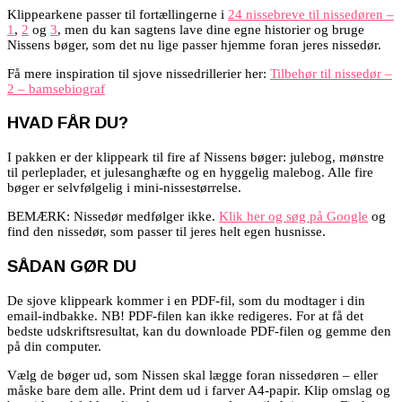
Klippearkene passer til fortællingerne i
24 nissebreve til nissedøren –
1
,
2
og
3
, men du kan sagtens lave dine egne historier og bruge
Nissens bøger, som det nu lige passer hjemme foran jeres nissedør.
Få mere inspiration til sjove nissedrillerier her:
Tilbehør til nissedør –
2 – bamsebiograf
HVAD FÅR DU?
I pakken er der klippeark til fire af Nissens bøger:
julebog, mønstre
til perleplader, et julesanghæfte og en hyggelig malebog. Alle fire
bøger er selvfølgelig i mini-nissestørrelse.
BEMÆRK: Nissedør medfølger ikke.
Klik her og søg på Google
og
find den nissedør, som passer til jeres helt egen husnisse.
SÅDAN GØR DU
De sjove klippeark kommer i en PDF-fil, som du modtager i din
email-indbakke. NB! PDF-filen kan ikke redigeres. For at få det
bedste udskriftsresultat, kan du downloade PDF-filen og gemme den
på din computer.
Vælg de bøger ud, som Nissen skal lægge foran nissedøren – eller
måske bare dem alle. Print dem ud i farver A4-papir.
Klip omslag og