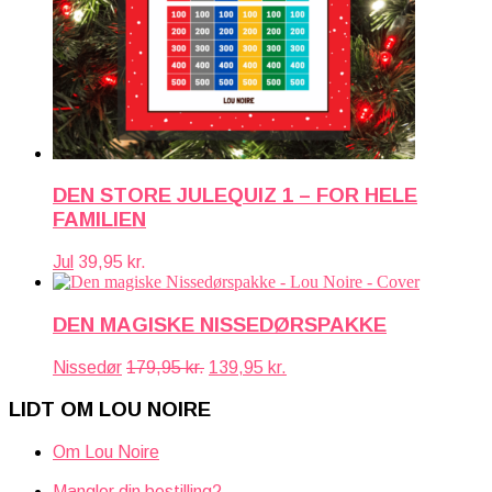
DEN STORE JULEQUIZ 1 – FOR HELE
FAMILIEN
Jul
39,95
kr.
DEN MAGISKE NISSEDØRSPAKKE
Den
Den
Nissedør
179,95
kr.
139,95
kr.
oprindelige
aktuelle
pris
pris
LIDT OM LOU NOIRE
var:
er:
179,95 kr..
139,95 kr..
Om Lou Noire
Mangler din bestilling?