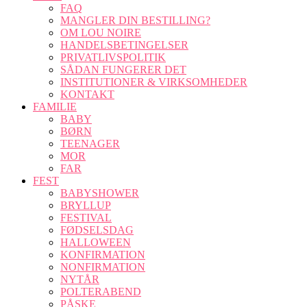
FAQ
MANGLER DIN BESTILLING?
OM LOU NOIRE
HANDELSBETINGELSER
PRIVATLIVSPOLITIK
SÅDAN FUNGERER DET
INSTITUTIONER & VIRKSOMHEDER
KONTAKT
FAMILIE
BABY
BØRN
TEENAGER
MOR
FAR
FEST
BABYSHOWER
BRYLLUP
FESTIVAL
FØDSELSDAG
HALLOWEEN
KONFIRMATION
NONFIRMATION
NYTÅR
POLTERABEND
PÅSKE