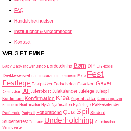
FAQ
Handelsbetingelser
Institutioner & virksomheder
Kontakt
VÆLG ET EMNE
Børn
DIY
Borddækning
Baby
Babyshower
Bingo
DIY-bøger
Fest
Dækkeserviet
Familieaktiviteter
Ferie
Familiespil
Festlege
Gaver
Gavekort
Festpakker
Fødselsdag
Jul
Julekalender
Julefrokost
Julelege
Julespil
Gymnasium
Krea
Konfirmation
Kuponhæfter
Konfirmand
Kærestegaver
Pakkekalender
Nytår
Nytårsaften
Nonfirmation
Nytårslege
Kærlighed
Spil
Quiz
Polterabend
Student
Parforhold
Partyspil
Underholdning
Studenterfest
Teenager
Valentinsdag
Venindeaften