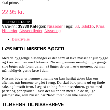
skal printe.
22,95
kr.
TILFØJ TIL KURV
Vare-nr.:
39330
Kategori:
Nissedør
Tags:
Jul
,
Juleklip
,
Krea
,
Nissedør
,
Nissedrillerier
,
Nisseting
Beskrivelse
LÆS MED I NISSENS BØGER
Med de hyggelige nissebøger er det nemt at lave masser af julehygge
og krea sammen med børnene. Nissen glemmer nemlig nogle gange
sine bøger ude foran døren. Så ligger de der næste morgen, og man
må heldigvis gerne læse i dem.
Nissens bøger er nemme at samle og kan hurtigt gøres klar om
aftenen, når børnene er gået i seng.
Du skal bare printe ud og finde
saks og limstift frem. L
æg så en bog foran nissedøren, gerne med
perler og perleplader – hvis det nu er den med alle de dejlige
julemønstre, som Nissen har “tabt” foran den lille nissedør.
TILBEHØR TIL NISSEBREVE