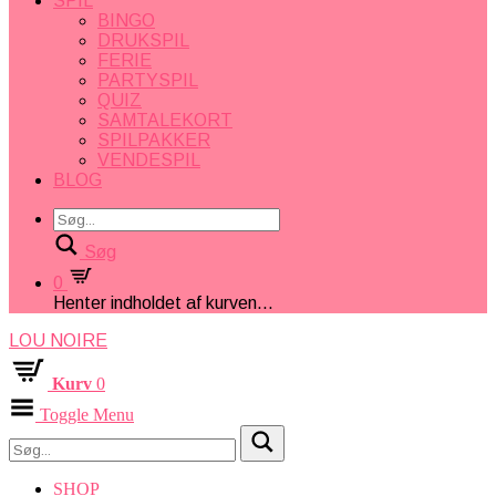
SPIL
BINGO
DRUKSPIL
FERIE
PARTYSPIL
QUIZ
SAMTALEKORT
SPILPAKKER
VENDESPIL
BLOG
Søg
0
Henter indholdet af kurven...
LOU NOIRE
Kurv
0
Toggle Menu
SHOP