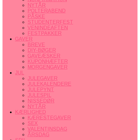
NYTÅR
POLTERABEND
PÅSKE
STUDENTERFEST
VENINDEAFTEN
FESTPAKKER
GAVER
BREVE
DIY-BØGER
GAVEÆSKER
KUPONHÆFTER
MORGENGAVER
JUL
JULEGAVER
JULEKALENDERE
JULEPYNT
JULESPIL
NISSEDØR
NYTÅR
KÆRLIGHED
KÆRESTEGAVER
SEX
VALENTINSDAG
ÅRSDAG