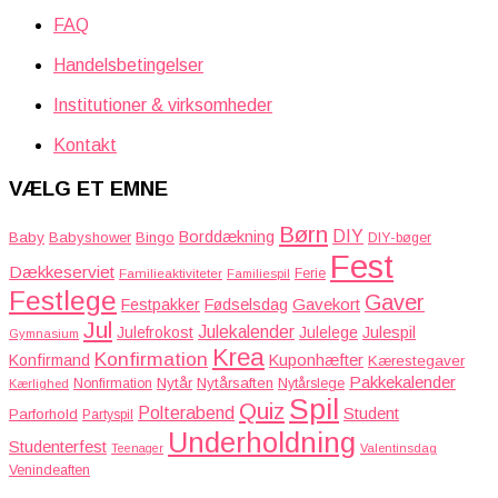
FAQ
Handelsbetingelser
Institutioner & virksomheder
Kontakt
VÆLG ET EMNE
Børn
DIY
Borddækning
Baby
Babyshower
Bingo
DIY-bøger
Fest
Dækkeserviet
Familieaktiviteter
Ferie
Familiespil
Festlege
Gaver
Gavekort
Festpakker
Fødselsdag
Jul
Julekalender
Julefrokost
Julelege
Julespil
Gymnasium
Krea
Konfirmation
Kuponhæfter
Konfirmand
Kærestegaver
Pakkekalender
Nytår
Nytårsaften
Nonfirmation
Nytårslege
Kærlighed
Spil
Quiz
Polterabend
Student
Parforhold
Partyspil
Underholdning
Studenterfest
Teenager
Valentinsdag
Venindeaften