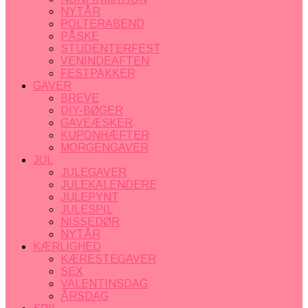
NYTÅR
POLTERABEND
PÅSKE
STUDENTERFEST
VENINDEAFTEN
FESTPAKKER
GAVER
BREVE
DIY-BØGER
GAVEÆSKER
KUPONHÆFTER
MORGENGAVER
JUL
JULEGAVER
JULEKALENDERE
JULEPYNT
JULESPIL
NISSEDØR
NYTÅR
KÆRLIGHED
KÆRESTEGAVER
SEX
VALENTINSDAG
ÅRSDAG