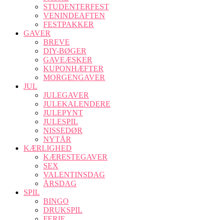
STUDENTERFEST
VENINDEAFTEN
FESTPAKKER
GAVER
BREVE
DIY-BØGER
GAVEÆSKER
KUPONHÆFTER
MORGENGAVER
JUL
JULEGAVER
JULEKALENDERE
JULEPYNT
JULESPIL
NISSEDØR
NYTÅR
KÆRLIGHED
KÆRESTEGAVER
SEX
VALENTINSDAG
ÅRSDAG
SPIL
BINGO
DRUKSPIL
FERIE