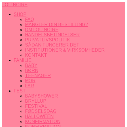
LOU NOIRE
SHOP
FAQ
MANGLER DIN BESTILLING?
OM LOU NOIRE
HANDELSBETINGELSER
PRIVATLIVSPOLITIK
SÅDAN FUNGERER DET
INSTITUTIONER & VIRKSOMHEDER
KONTAKT
FAMILIE
BABY
BØRN
TEENAGER
MOR
FAR
FEST
BABYSHOWER
BRYLLUP
FESTIVAL
FØDSELSDAG
HALLOWEEN
KONFIRMATION
NONFIRMATION