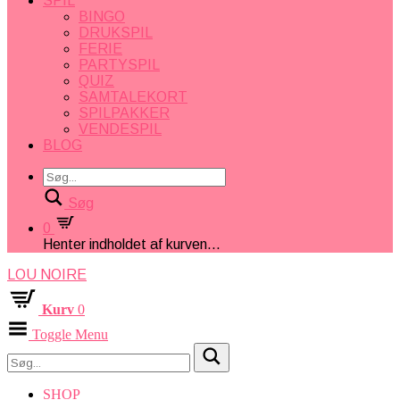
SPIL
BINGO
DRUKSPIL
FERIE
PARTYSPIL
QUIZ
SAMTALEKORT
SPILPAKKER
VENDESPIL
BLOG
Søg
0
Henter indholdet af kurven...
LOU NOIRE
Kurv
0
Toggle Menu
SHOP