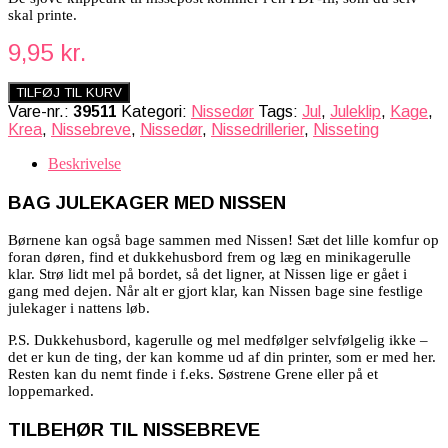
skal printe.
9,95
kr.
TILFØJ TIL KURV
Vare-nr.:
39511
Kategori:
Nissedør
Tags:
Jul
,
Juleklip
,
Kage
,
Krea
,
Nissebreve
,
Nissedør
,
Nissedrillerier
,
Nisseting
Beskrivelse
BAG JULEKAGER MED NISSEN
Børnene kan også bage sammen med Nissen! Sæt det lille komfur op
foran døren, find et dukkehusbord frem og læg en minikagerulle
klar. Strø lidt mel på bordet, så det ligner, at Nissen lige er gået i
gang med dejen. Når alt er gjort klar, kan Nissen bage sine festlige
julekager i nattens løb.
P.S. Dukkehusbord, kagerulle og mel medfølger selvfølgelig ikke –
det er kun de ting, der kan komme ud af din printer, som er med her.
Resten kan du nemt finde i f.eks. Søstrene Grene eller på et
loppemarked.
TILBEHØR TIL NISSEBREVE