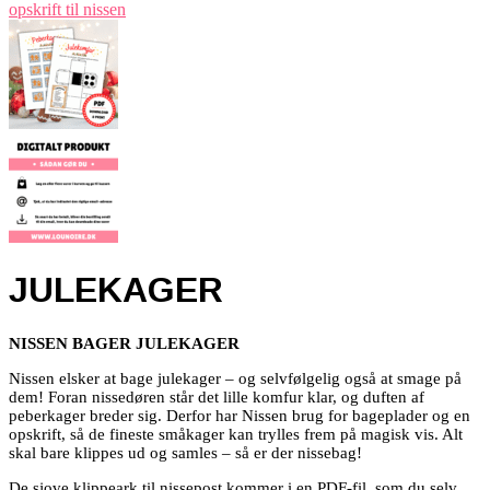
JULEKAGER
NISSEN BAGER JULEKAGER
Nissen elsker at bage julekager – og selvfølgelig også at smage på
dem! Foran nissedøren står det lille komfur klar, og duften af
peberkager breder sig. Derfor har Nissen brug for bageplader og en
opskrift, så de fineste småkager kan trylles frem på magisk vis. Alt
skal bare klippes ud og samles – så er der nissebag!
De sjove klippeark til nissepost kommer i en PDF-fil, som du selv