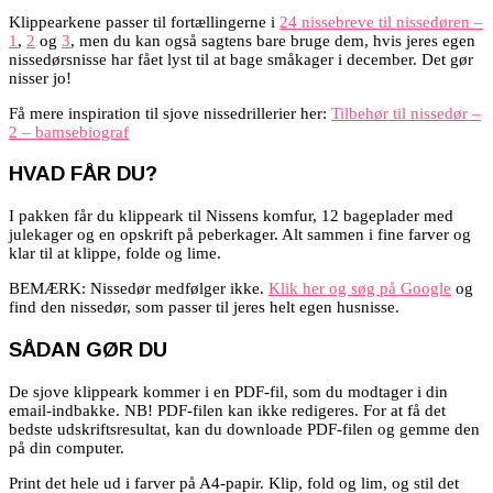
Klippearkene passer til fortællingerne i
24 nissebreve til nissedøren –
1
,
2
og
3
,
men du kan også sagtens bare bruge dem, hvis jeres egen
nissedørsnisse har fået lyst til at bage småkager i december. Det gør
nisser jo!
Få mere inspiration til sjove nissedrillerier her:
Tilbehør til nissedør –
2 – bamsebiograf
HVAD FÅR DU?
I pakken får du klippeark til Nissens komfur, 12 bageplader med
julekager og en opskrift på peberkager. Alt sammen i fine farver og
klar til at klippe, folde og lime.
BEMÆRK: Nissedør medfølger ikke.
Klik her og søg på Google
og
find den nissedør, som passer til jeres helt egen husnisse.
SÅDAN GØR DU
De sjove klippeark kommer i en PDF-fil, som du modtager i din
email-indbakke. NB! PDF-filen kan ikke redigeres. For at få det
bedste udskriftsresultat, kan du downloade PDF-filen og gemme den
på din computer.
Print det hele ud i farver på A4-papir. Klip, fold og lim, og stil det