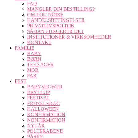
FAQ
MANGLER DIN BESTILLING?
OM LOU NOIRE
HANDELSBETINGELSER
PRIVATLIVSPOLITIK
SÅDAN FUNGERER DET
INSTITUTIONER & VIRKSOMHEDER
KONTAKT
FAMILIE
BABY
BØRN
TEENAGER
MOR
FAR
FEST
BABYSHOWER
BRYLLUP
FESTIVAL
FØDSELSDAG
HALLOWEEN
KONFIRMATION
NONFIRMATION
NYTÅR
POLTERABEND
PÅSKE